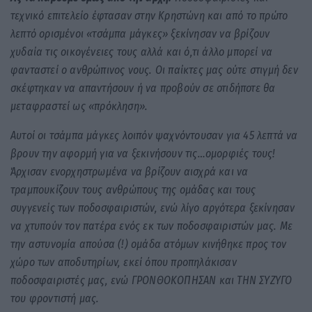
τεχνικό επιτελείο έφτασαν στην Κρηστώνη και από το πρώτο
λεπτό ορισμένοι «τσάμπα μάγκες» ξεκίνησαν να βρίζουν
χυδαία τις οικογένειες τους αλλά και ό,τι άλλο μπορεί να
φανταστεί ο ανθρώπινος νους. Οι παίκτες μας ούτε στιγμή δεν
σκέφτηκαν να απαντήσουν ή να προβούν σε οτιδήποτε θα
μεταφραστεί ως «πρόκληση».
Αυτοί οι τσάμπα μάγκες λοιπόν ψαχνόντουσαν για 45 λεπτά να
βρουν την αφορμή για να ξεκινήσουν τις…ομορφιές τους!
Άρχισαν ενορχηστρωμένα να βρίζουν αισχρά και να
τραμπουκίζουν τους ανθρώπους της ομάδας και τους
συγγενείς των ποδοσφαιριστών, ενώ λίγο αργότερα ξεκίνησαν
να χτυπούν τον πατέρα ενός εκ των ποδοσφαιριστών μας. Με
την αστυνομία απούσα (!) ομάδα ατόμων κινήθηκε προς τον
χώρο των αποδυτηρίων, εκεί όπου προπηλάκισαν
ποδοσφαιριστές μας, ενώ ΓΡΟΝΘΟΚΟΠΗΣΑΝ και ΤΗΝ ΣΥΖΥΓΟ
του φροντιστή μας.