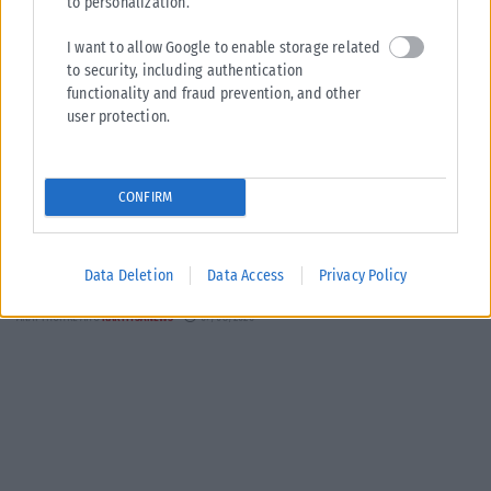
to personalization.
I want to allow Google to enable storage related
to security, including authentication
functionality and fraud prevention, and other
user protection.
ΑΘΛΗΤΙΚΆ
CONFIRM
Ενδιαφέρον της «Γαλατά» για τον Κωνσταντέλια
Πρόταση για τον δανεισμό του Γιάννη Κωνσταντέλια με οψιόν αγοράς
φέρεται να κατέθεσε η Γαλατάσαραϊ στον ΠΑΟΚ, σύμφωνα με
Data Deletion
Data Access
Privacy Policy
τουρκικά...
ΑΝΑΡΤΉΘΗΚΕ ΑΠΌ
KARFITSANEWS
07/08/2026