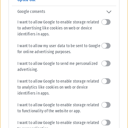
Google consents
I want to allow Google to enable storage related
to advertising like cookies on web or device
identifiers in apps.
I want to allow my user data to be sent to Google
ΑΘΛΗΤΙΚΆ
for online advertising purposes.
Μοκόκα: «Θέλουμε να χτίσουμε κάτι μεγάλο στον Άρη»
I want to allow Google to send me personalized
Τις πρώτες του δηλώσεις ως παίκτης του Άρη έκανε ο Άνταμ Μοκόκα, ο
advertising.
οποίος αναφέρθηκε στη νέα διετία συνεργασίας του...
I want to allow Google to enable storage related
ΑΝΑΡΤΉΘΗΚΕ ΑΠΌ
KARFITSANEWS
07/08/2026
to analytics like cookies on web or device
identifiers in apps.
I want to allow Google to enable storage related
to functionality of the website or app.
I want to allow Google to enable storage related