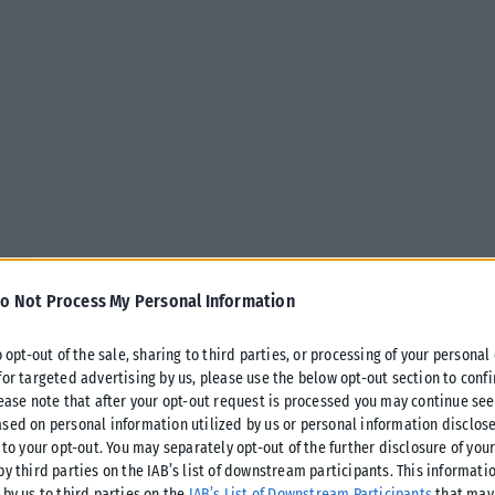
o Not Process My Personal Information
o opt-out of the sale, sharing to third parties, or processing of your personal
for targeted advertising by us, please use the below opt-out section to conf
16 παίκτες που θα ριχθούν στην
lease note that after your opt-out request is processed you may continue see
ων προκριματικών του Ευρωμπάσκετ
sed on personal information utilized by us or personal information disclose
 to your opt-out. You may separately opt-out of the further disclosure of you
by third parties on the IAB’s list of downstream participants. This informati
 by us to third parties on the
IAB’s List of Downstream Participants
that may 