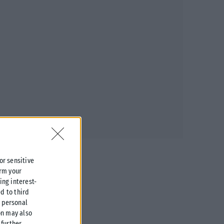
 or sensitive
irm your
ing interest-
d to third
r personal
on may also
further