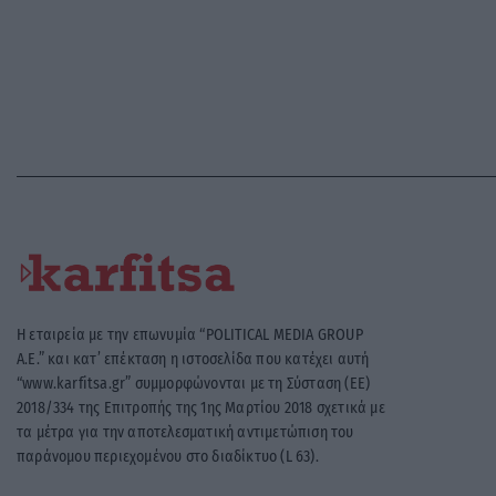
Η εταιρεία με την επωνυμία “POLITICAL MEDIA GROUP
A.E.” και κατ’ επέκταση η ιστοσελίδα που κατέχει αυτή
“www.karfitsa.gr” συμμορφώνονται με τη Σύσταση (ΕΕ)
2018/334 της Επιτροπής της 1ης Μαρτίου 2018 σχετικά με
τα μέτρα για την αποτελεσματική αντιμετώπιση του
παράνομου περιεχομένου στο διαδίκτυο (L 63).