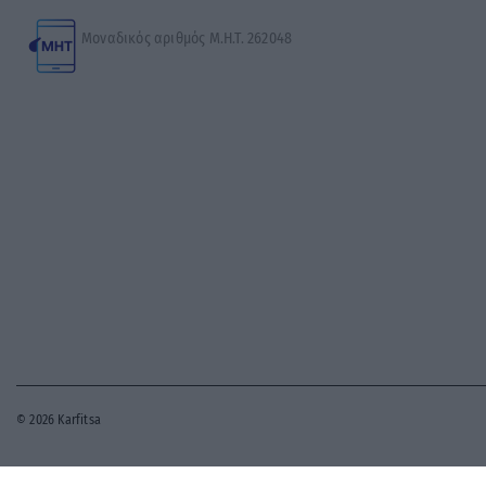
Μοναδικός αριθμός Μ.Η.Τ. 262048
© 2026 Karfitsa