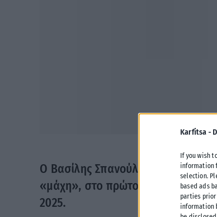
Karfitsa -
D
If you wish t
information 
Ο Βασίλης Σπανούλης κάλεσε τους 
selection. P
«μάχη», στο πρώτο “παράθυρο” τ
based ads ba
parties prior
2025.
information 
be disclosed