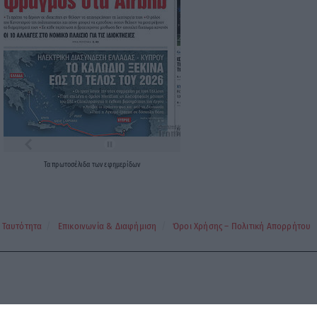
Τα
πρωτοσέλιδα
των
εφημερίδων
Ταυτότητα
Επικοινωνία & Διαφήμιση
Όροι Χρήσης – Πολιτική Απορρήτου