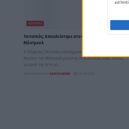
authenti
ΑΘΛΗΤΙΚΆ
Τσιτσιπάς: Αποκλείστηκε στον δεύτερο γύρο του
Μόντρεαλ
Ο Στέφανος Τσιτσιπάς ολοκλήρωσε την παρουσία του στο
Masters του Μόντρεαλ μένοντας στον δεύτερο γύρο, καθώς
γνώρισε την ήττα με...
ΑΝΑΡΤΉΘΗΚΕ ΑΠΌ
KARFITSANEWS
05/08/2026