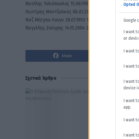
Βασίλης Τολιόπουλος 15.06.1996 1.88 Άρης
Opted O
Λευτέρης Μαντζούκας 08.07.2003 2.07 Παναθηναϊκός
Ναζ Μήτρου Λονγκ 28.07.1993 1.93 Ολυμπιακός
Google 
Βαγγέλης Ζούγρης 14.10.2004 2.01 Περιστέρι
I want t
or devic
I want t
Share
I want t
Σχετικά Άρθρα
I want t
device i
I want t
app.
I want t
I want t