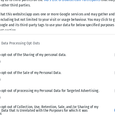
(23/02) στο ΣΕΦ με αντίπαλο την Τσεχία και τη Δευτέρα
o other third parties.
υ υπάρχει ακόμα η Μεγάλη Βρετανία.
that this website/app uses one or more Google services and may gather and
ncluding but not limited to your visit or usage behaviour. You may click to 
ς:
oogle and its third-party tags to use your data for below specified purposes
nt section.
 Data Processing Opt Outs
o opt-out of the Sharing of my personal data.
n
o opt-out of the Sale of my Personal Data.
n
o opt-out of processing my Personal Data for Targeted Advertising.
ς
n
o opt-out of Collection, Use, Retention, Sale, and/or Sharing of my
 Data that Is Unrelated with the Purposes for which it was
σαρι
d.