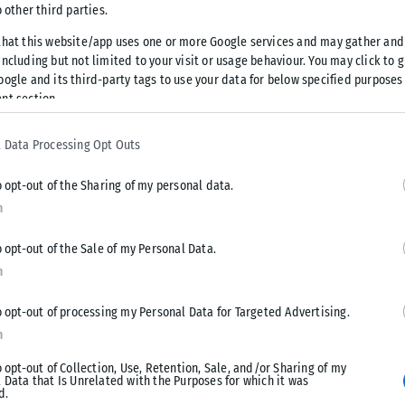
o other third parties.
κίνησε η αναμέτρηση του Ιωνικού με
that this website/app uses one or more Google services and may gather and
ncluding but not limited to your visit or usage behaviour. You may click to 
ω πανό για τα Τέμπη.
oogle and its third-party tags to use your data for below specified purposes
nt section.
Δεν ήταν ανθρώπινο λάθος αλλά ούτε και δυστύχημα. Την
 Data Processing Opt Outs
o opt-out of the Sharing of my personal data.
ητά να κατέβει το πανό για ώστε να αρχίσει η αναμέτρηση. Ο
n
o opt-out of the Sale of my Personal Data.
n
Tweet
Send
o opt-out of processing my Personal Data for Targeted Advertising.
n
o opt-out of Collection, Use, Retention, Sale, and/or Sharing of my
 Data that Is Unrelated with the Purposes for which it was
d.