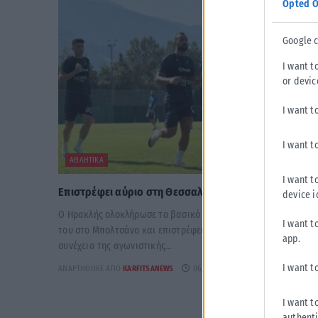
Opted O
Google 
I want t
or devic
I want t
I want t
ΑΘΛΗΤΙΚΆ
I want t
Επιστρέφει αύριο στη Θεσσαλονίκη ο Ηρακλής
device i
Ο Ηρακλής ολοκλήρωσε το βασικό στάδιο της προετοιμασίας
I want t
του στο Μπολτσάνο και επιστρέφει στη Θεσσαλονίκη για τη
app.
συνέχεια της αγωνιστικής...
I want t
ΑΝΑΡΤΉΘΗΚΕ ΑΠΌ
KARFITSANEWS
06/08/2026
I want t
authenti