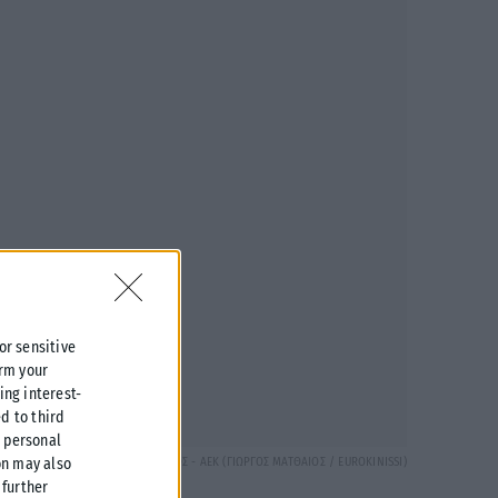
 or sensitive
irm your
ing interest-
d to third
r personal
BASKET LEAGUE 2022-2023 / ΙΩΝΙΚΟΣ - ΑΕΚ (ΓΙΩΡΓΟΣ ΜΑΤΘΑΙΟΣ / EUROKINISSI)
on may also
further