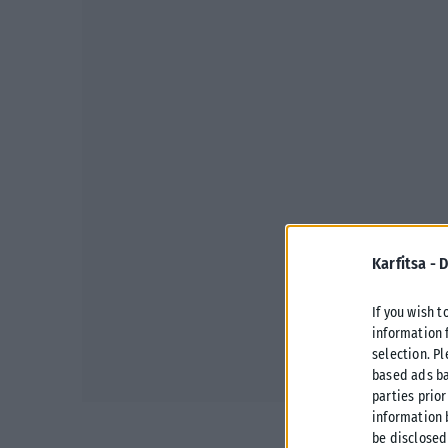
Karfitsa -
D
If you wish t
information 
selection. P
based ads ba
parties prior
information 
be disclosed