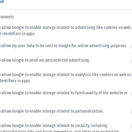
ut
consents
o allow Google to enable storage related to advertising like cookies on web
e identifiers in apps.
o allow my user data to be sent to Google for online advertising purposes.
o allow Google to send me personalized advertising.
ΑΘΛΗΤΙΚΆ
o allow Google to enable storage related to analytics like cookies on web or
Άρης: Ένα μήνα εκτός δράσης ο Κουαμέ
dentifiers in apps.
Άσχημα νέα για τον Άρη, καθώς ο Κριστιάν Κουαμέ υπέστη
o allow Google to enable storage related to functionality of the website or
θλάση δευτέρου βαθμού στους οπίσθιους μηριαίους και θα
μείνει εκτός...
o allow Google to enable storage related to personalization.
ΑΝΑΡΤΉΘΗΚΕ ΑΠΌ
KARFITSANEWS
06/08/2026
o allow Google to enable storage related to security, including
cation functionality and fraud prevention, and other user protection.