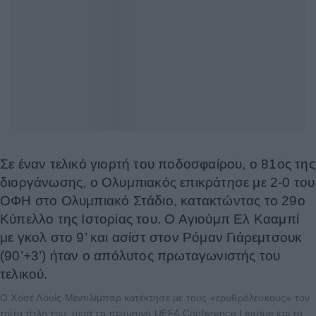
Σε έναν τελικό γιορτή του ποδοσφαίρου, ο 81ος της
διοργάνωσης, ο Ολυμπιακός επικράτησε με 2-0 του
ΟΦΗ στο Ολυμπιακό Στάδιο, κατακτώντας το 29ο
Κύπελλο της Ιστορίας του. Ο Αγιούμπ Ελ Κααμπί
με γκολ στο 9’ και ασίστ στον Ρόμαν Γιάρεμτσουκ
(90’+3’) ήταν ο απόλυτος πρωταγωνιστής του
τελικού.
Ο Χοσέ Λουίς Μεντιλίμπαρ κατέκτησε με τους «ερυθρόλευκους» τον
τρίτο τίτλο του, μετά το περυσινό UEFA Conference League και το