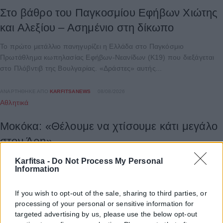
Στο βάθρο του Παγκοσμίου Εφήβων Χιώτης
και Αλεξίου – Ασημένιο στη δίκωπο
Το πρώτο μετάλλιο πανηγυρίζει η Ελλάδα στο Παγκόσμιο
Πρωτάθλημα κωπηλασίας Εφήβων-Νεανίδων (Κ19) που διεξάγεται
στο Πλόβντιβ της Βουλγαρίας. «Δράστες» αυτής...
ΑΝΑΡΤΉΘΗΚΕ ΑΠΌ
KARFITSANEWS
08/08/2026
Αθλητικά
Μοκόκα: «Θέλουμε να χτίσουμε κάτι μεγάλο
στον Άρη»
Τις πρώτες του δηλώσεις ως παίκτης του Άρη έκανε ο Άνταμ
Karfitsa -
Do Not Process My Personal
Information
Μοκόκα, ο οποίος αναφέρθηκε στη νέα διετία συνεργασίας του...
If you wish to opt-out of the sale, sharing to third parties, or
ΑΝΑΡΤΉΘΗΚΕ ΑΠΌ
KARFITSANEWS
07/08/2026
processing of your personal or sensitive information for
targeted advertising by us, please use the below opt-out