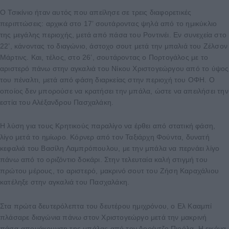
Ο Τσικίνιο ήταν αυτός που απείλησε σε τρεις διαφορετικές
περιπτώσεις: αρχικά στο 17’ σουτάροντας ψηλά από το ημικύκλιο
της μεγάλης περιοχής, μετά από πάσα του Ροντινέι. Εν συνεχεία στο
22’, κάνοντας το διαγώνιο, άστοχο σουτ μετά την μπαλιά του Ζέλσον
Μάρτινς. Και, τέλος, στο 26’, σουτάροντας ο Πορτογάλος με το
αριστερό πάνω στην αγκαλιά του Νίκου Χριστογεώργου από το ύψος
του πέναλτι, μετά από φάση διαρκείας στην περιοχή του ΟΦΗ. Ο
οποίος δεν μπορούσε να κρατήσει την μπάλα, ώστε να απειλήσει την
εστία του Αλέξανδρου Πασχαλάκη.
Η λύση για τους Κρητικούς παραλίγο να έρθει από στατική φάση,
λίγο μετά το ημίωρο. Κόρνερ από τον Ταξιάρχη Φούντα, δυνατή
κεφαλιά του Βασίλη Λαμπρόπουλου, με την μπάλα να περνάει λίγο
πάνω από το οριζόντιο δοκάρι. Στην τελευταία καλή στιγμή του
πρώτου μέρους, το αριστερό, μακρινό σουτ του Ζήση Καραχάλιου
κατέληξε στην αγκαλιά του Πασχαλάκη.
Στα πρώτα δευτερόλεπτα του δευτέρου ημιχρόνου, ο Ελ Κααμπί
πλάσαρε διαγώνια πάνω στον Χριστογεώργο μετά την μακρινή
πάσα-απομάκρυνση της μπάλας από τον Λορέντζο Πιρόλα. Η εικόνα