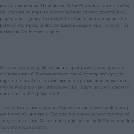
φετινό πρωτάθλημα. Η ομάδα του Μίλαν Ράσταβατς, από την άλλη,
δεν μπόρεσε να πάρει το δεύτερο τρόπαιο σε τρεις προσπάθειες,
μοιράζοντας… χαμόγελα σε ΠΑΟΚ και Άρη: οι «ασπρόμαυροι» θα
βρεθούν στα προκριματικά του Europa League και οι «κίτρινοι» σε
εκείνα του Conference League.
Οι Πειραιώτες προηγήθηκαν με την πρώτη τελική τους προς την
αντίπαλη εστία. Ο Ροντινέι εκτέλεσε φάουλ πλασαριστά προς το
σημείο του πέναλτι, ο Τσικίνιο άφησε την μπάλα να περάσει κάτω
από τα πόδια του και ο επερχόμενος Ελ Κααμπί με ωραίο αριστερό
σουτ έκανε το 0-1, μόλις στο 9’.
Ήταν το 27ο φετινό τέρμα του Μαροκινού και, συνολικά, 60ο με τη
φανέλα του Ολυμπιακού. Έχοντας, πια, την ψυχολογία στο πλευρό
τους, οι παίκτες του Μεντιλίμπαρ μπόρεσαν να επιβάλλουν το ρυθμό
τους στα επόμενα λεπτά.