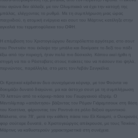
του αγώνα δεν άλλαξε, με τον Ολυμπιακό να έχει την κατοχή της
μπάλας, ελέγχοντας το ρυθμό. Με τη συμπλήρωση μιας ώρας
παιχνιδιού, η ατομική ενέργεια και σουτ του Μάρτινς κατέληξε στην
αγκαλιά του τερματοφύλακα του ΟΦΗ.
Η επέμβαση του Χριστογεώργου δευτερόλεπτα αργότερα, στο σουτ
του Ροντινέιν που έκλεψε την μπάλα και δοκίμασε το δεξί του πόδι
έξω από την περιοχή, ήταν πολύ πιο δύσκολη. Κάπου εκεί ήρθε η
στιγμή να πει ο Ράσταβατς στους παίκτες του να πιέσουν πιο ψηλά,
περνώντας, παράλληλα, στο ματς τον Λεβάν Σενγκέλια.
Οι Κρητικοί κέρδισαν δυο συνεχόμενα κόρνερ, με τον Φούντα να
δοκιμάζει δυνατό διαγώνιο, μα και άστοχο σουτ με τη συμπλήρωση
70 λεπτών από το κόρνερ-πάσα του Γεωργιανού εξτρέμ. Ο
Μεντιλίμπαρ «απάντησε» βάζοντας τον Ρόμαν Γιάρεμτσουκ στη θέση
του Κοστίνια, φέρνοντας τον Ροντινέι σε ρόλο δεξιού αμυντικού.
Μάλιστα, στο 78’, μετά την κάθετη πάσα του Ελ Κααμπί, ο Ουκρανός
φορ σούταρε δυνατά, ο Χριστογεώργος απέκρουσε, με τους Τσικίνιο,
Μάρτινς να καθυστερούν χαρακτηριστικά στη συνέχεια.