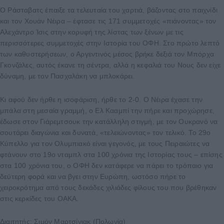
Ο Ράσταβατς έπαιξε τα τελευταία του χαρτιά, βάζοντας στο παιχνίδι
και τον Χουάν Νέιρα – έφτασε τις 171 συμμετοχές «πιάνοντας» τον
Αλεχάντρο Ίσις στην κορυφή της λίστας των ξένων με τις
περισσότερες συμμετοχές στην Ιστορία του ΟΦΗ. Στο πρώτο λεπτό
των καθυστερήσεων, ο Αργεντινός μέσος βρήκε δεξιά τον Μπόρχα
Γκονζάλες, αυτός έκανε τη σέντρα, αλλά η κεφαλιά του Νους δεν είχε
δύναμη, με τον Πασχαλάκη να μπλοκάρει.
Κι αφού δεν ήρθε η ισοφάριση, ήρθε το 2-0. Ο Νέιρα έχασε την
μπάλα στη μεσαία γραμμή, ο Ελ Κααμπί την πήρε και προχώρησε,
έδωσε στον Γιάρεμτσουκ την κατάλληλη στιγμή, με τον Ουκρανό να
σουτάρει διαγώνια και δυνατά, «τελειώνοντας» τον τελικό. Το 29ο
Κύπελλο για τον Ολυμπιακό είναι γεγονός, με τους Πειραιώτες να
φτάνουν στο 19ο νταμπλ στα 100 χρόνια της Ιστορίας τους – επίσης
στα 100 χρόνια του, ο ΟΦΗ δεν κατάφερε να πάρει το τρόπαιο για
δεύτερη φορά και να βγει στην Ευρώπη, ωστόσο πήρε το
χειροκρότημα από τους δεκάδες χιλιάδες φίλους του που βρέθηκαν
στις κερκίδες του ΟΑΚΑ.
Διαιτητής: Σιμόν Μαρτσίνιακ (Πολωνία)