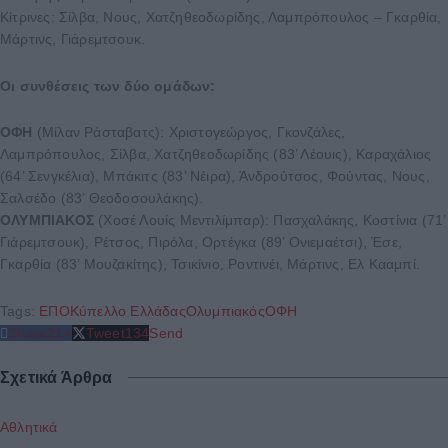
Κίτρινες: Σίλβα, Νους, Χατζηθεοδωρίδης, Λαμπρόπουλος – Γκαρθία,
Μάρτινς, Γιάρεμτσουκ.
Οι συνθέσεις των δύο ομάδων:
ΟΦΗ
(Μίλαν Ράσταβατς):
Χριστογεώργος, Γκονζάλες,
Λαμπρόπουλος, Σίλβα, Χατζηθεοδωρίδης (83’ Λέουις), Καραχάλιος
(64’ Σενγκέλια), Μπάκιτς (83’ Νέιρα), Άνδρούτσος, Φούντας, Νους,
Σαλσέδο (83’ Θεοδοσουλάκης).
ΟΛΥΜΠΙΑΚΟΣ
(Χοσέ Λουίς Μεντιλίμπαρ): Πασχαλάκης, Κοστίνια (71’
Γιάρεμτσουκ), Ρέτσος, Πιρόλα, Ορτέγκα (89’ Ονιεμαέτσι), Έσε,
Γκαρθία (83’ Μουζακίτης), Τσικίνιο, Ροντινέι, Μάρτινς, Ελ Κααμπί.
Tags:
ΕΠΟ
Κύπελλο Ελλάδας
Ολυμπιακός
ΟΦΗ
Share
214
Tweet
134
Send
Σχετικά Άρθρα
Αθλητικά