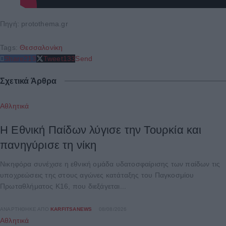
Πηγή: protothema.gr
Tags:
Θεσσαλονίκη
Share
213
Tweet
133
Send
Σχετικά Άρθρα
Αθλητικά
Η Εθνική Παίδων λύγισε την Τουρκία και
πανηγύρισε τη νίκη
Νικηφόρα συνέχισε η εθνική ομάδα υδατοσφαίρισης των παίδων τις
υποχρεώσεις της στους αγώνες κατάταξης του Παγκοσμίου
Πρωταθλήματος Κ16, που διεξάγεται...
ΑΝΑΡΤΉΘΗΚΕ ΑΠΌ
KARFITSANEWS
08/08/2026
Αθλητικά