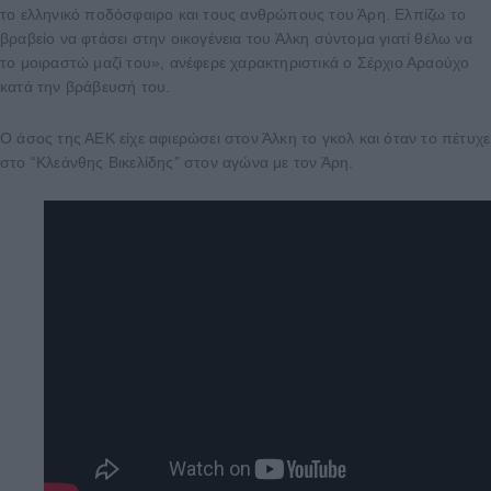
το ελληνικό ποδόσφαιρο και τους ανθρώπους του Άρη. Ελπίζω το
βραβείο να φτάσει στην οικογένεια του Άλκη σύντομα γιατί θέλω να
το μοιραστώ μαζί του», ανέφερε χαρακτηριστικά ο Σέρχιο Αραούχο
κατά την βράβευσή του.
Ο άσος της ΑΕΚ είχε αφιερώσει στον Άλκη το γκολ και όταν το πέτυχε
στο “Κλεάνθης Βικελίδης” στον αγώνα με τον Άρη.