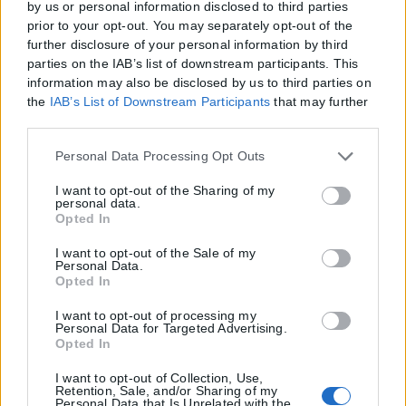
by us or personal information disclosed to third parties
prior to your opt-out. You may separately opt-out of the
further disclosure of your personal information by third
parties on the IAB’s list of downstream participants. This
information may also be disclosed by us to third parties on
the
IAB’s List of Downstream Participants
that may further
Η εταιρεία με την επωνυμία “POLITICAL MEDIA GROUP A.E.” και κατ’
disclose it to other third parties.
επέκταση η ιστοσελίδα που κατέχει αυτή “www.karfitsa.gr”
συμμορφώνονται με τη Σύσταση (ΕΕ) 2018/334 της Επιτροπής της
Please note that this website/app uses one or more Google
Personal Data Processing Opt Outs
1ης Μαρτίου 2018 σχετικά με τα μέτρα για την αποτελεσματική
services and may gather and store information including
αντιμετώπιση του παράνομου περιεχομένου στο διαδίκτυο (L 63).
but not limited to your visit or usage behaviour. You may
I want to opt-out of the Sharing of my
personal data.
click to grant or deny consent to Google and its third-party
Opted In
tags to use your data for below specified purposes in below
Google consent section.
I want to opt-out of the Sale of my
Personal Data.
Μοναδικός αριθμός Μ.Η.Τ. 262048
Opted In
ΤΑ ΠΡΩΤΟΣΕΛΙΔΑ ΣΗΜΕΡΑ
I want to opt-out of processing my
Personal Data for Targeted Advertising.
Opted In
I want to opt-out of Collection, Use,
Retention, Sale, and/or Sharing of my
Personal Data that Is Unrelated with the