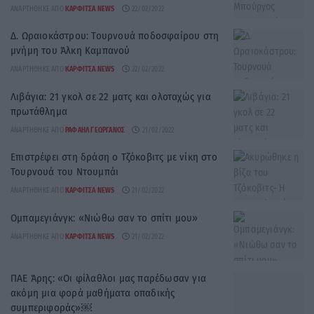
ΑΝΑΡΤΉΘΗΚΕ ΑΠΌ
ΚΑΡΦΙΤΣΑ NEWS
22/02/2022
Δ. Ωραιοκάστρου: Τουρνουά ποδοσφαίρου στη
μνήμη του Άλκη Καμπανού
ΑΝΑΡΤΉΘΗΚΕ ΑΠΌ
ΚΑΡΦΙΤΣΑ NEWS
22/02/2022
Λιβάγια: 21 γκολ σε 22 ματς και ολοταχώς για
πρωτάθλημα
ΑΝΑΡΤΉΘΗΚΕ ΑΠΌ
ΡΑΦΑΉΛ ΓΕΩΡΓΆΝΟΣ
21/02/2022
Επιστρέφει στη δράση ο Τζόκοβιτς με νίκη στο
Τουρνουά του Ντουμπάι
ΑΝΑΡΤΉΘΗΚΕ ΑΠΌ
ΚΑΡΦΙΤΣΑ NEWS
21/02/2022
Ομπαμεγιάνγκ: «Νιώθω σαν το σπίτι μου»
ΑΝΑΡΤΉΘΗΚΕ ΑΠΌ
ΚΑΡΦΙΤΣΑ NEWS
21/02/2022
ΠΑΕ Άρης: «Οι φίλαθλοι μας παρέδωσαν για
ακόμη μια φορά μαθήματα οπαδικής
συμπεριφοράς»￼