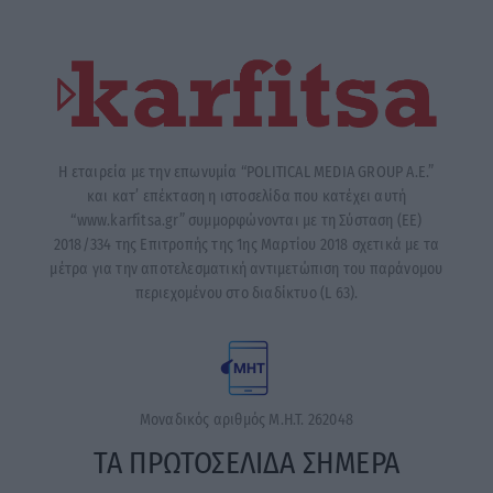
Η εταιρεία με την επωνυμία “POLITICAL MEDIA GROUP A.E.”
και κατ’ επέκταση η ιστοσελίδα που κατέχει αυτή
“www.karfitsa.gr” συμμορφώνονται με τη Σύσταση (ΕΕ)
2018/334 της Επιτροπής της 1ης Μαρτίου 2018 σχετικά με τα
μέτρα για την αποτελεσματική αντιμετώπιση του παράνομου
περιεχομένου στο διαδίκτυο (L 63).
Μοναδικός αριθμός Μ.Η.Τ. 262048
ΤΑ ΠΡΩΤΟΣΕΛΙΔΑ ΣΗΜΕΡΑ