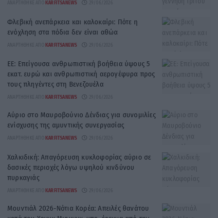
ΑΝΑΡΤΉΘΗΚΕ ΑΠΌ
KARFITSANEWS
29/06/2026
Φλεβική ανεπάρκεια και καλοκαίρι: Πότε η
ενόχληση στα πόδια δεν είναι αθώα
ΑΝΑΡΤΉΘΗΚΕ ΑΠΌ
KARFITSANEWS
29/06/2026
ΕΕ: Επείγουσα ανθρωπιστική βοήθεια ύψους 5
εκατ. ευρώ και ανθρωπιστική αερογέφυρα προς
τους πληγέντες στη Βενεζουέλα
ΑΝΑΡΤΉΘΗΚΕ ΑΠΌ
KARFITSANEWS
29/06/2026
Αύριο στο Μαυροβούνιο Δένδιας για συνομιλίες
ενίσχυσης της αμυντικής συνεργασίας
ΑΝΑΡΤΉΘΗΚΕ ΑΠΌ
KARFITSANEWS
29/06/2026
Χαλκιδική: Απαγόρευση κυκλοφορίας αύριο σε
δασικές περιοχές λόγω υψηλού κινδύνου
πυρκαγιάς
ΑΝΑΡΤΉΘΗΚΕ ΑΠΌ
KARFITSANEWS
29/06/2026
Μουντιάλ 2026-Νότια Κορέα: Απειλές θανάτου