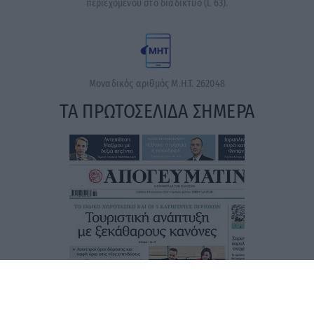
περιεχομένου στο διαδίκτυο (L 63).
Μοναδικός αριθμός Μ.Η.Τ. 262048
ΤΑ ΠΡΩΤΟΣΕΛΙΔΑ ΣΗΜΕΡΑ