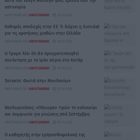
κατά του Χονγκ Μιουνγκ-μπο, έρευνα από την
αστυνομία
ΑΝΑΡΤΉΘΗΚΕ ΑΠΌ
KARFITSANEWS
29/06/2026
Καθαρές αποδοχές στην ΕΕ: Τι δείχνει η Eurostat
για τις κρατήσεις μισθών στην Ελλάδα
ΑΝΑΡΤΉΘΗΚΕ ΑΠΌ
KARFITSANEWS
29/06/2026
Ο Τραμπ λέει ότι θα πραγματοποιηθεί
συνάντηση με το Ιράν αύριο στο Κατάρ
ΑΝΑΡΤΉΘΗΚΕ ΑΠΌ
KARFITSANEWS
29/06/2026
Έκτακτο: Φωτιά στην Μουδανίων
ΑΝΑΡΤΉΘΗΚΕ ΑΠΌ
KARFITSANEWS
29/06/2026
Θεοδωρικάκος: «Πάγωμα» τιμών το καλοκαίρι
και συμφωνία για μειώσεις από Σεπτέμβρη
ΑΝΑΡΤΉΘΗΚΕ ΑΠΌ
KARFITSANEWS
29/06/2026
Ο καθηγητής στην εμπροσθοφυλακή της