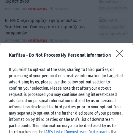
Καρυστιανού
ΑΝΑΡΤΉΘΗΚΕ ΑΠΌ
KARFITSANEWS
29/06/2026
Το ΝΑΤΟ «ξαναμοιράζει την τράπουλα» –
Βερολίνο και Ουάσινγκτον στο τραπέζι των
ισορροπιών
ΑΝΑΡΤΉΘΗΚΕ ΑΠΌ
KARFITSANEWS
29/06/2026
Ανεξαρτητοποιείται από την παράταξη Ζέρβα ο
Karfitsa -
Do Not Process My Personal Information
πρώην αντιδήμαρχος Μ.Κούπκας
ΑΝΑΡΤΉΘΗΚΕ ΑΠΌ
KARFITSANEWS
29/06/2026
If you wish to opt-out of the sale, sharing to third parties, or
processing of your personal or sensitive information for targeted
Φωτιά στο Δοκίμι Αγρινίου – Μεγάλη
advertising by us, please use the below opt-out section to
κινητοποίηση της Πυροσβεστικής Υπηρεσίας
confirm your selection. Please note that after your opt-out
ΑΝΑΡΤΉΘΗΚΕ ΑΠΌ
KARFITSANEWS
29/06/2026
request is processed you may continue seeing interest-based
ads based on personal information utilized by us or personal
Καύσωνας σε Αθήνα, Λάρισα και Θεσσαλονίκη –
information disclosed to third parties prior to your opt-out. You
Που θα φτάσει ο υδράργυρος
may separately opt-out of the further disclosure of your personal
ΑΝΑΡΤΉΘΗΚΕ ΑΠΌ
KARFITSANEWS
29/06/2026
information by third parties on the IAB’s list of downstream
participants. This information may also be disclosed by us to
Σι και Λουκασένκο συναντήθηκαν στο Πεκίνο –
third parties on the
IAB’s List of Downstream Participants
that