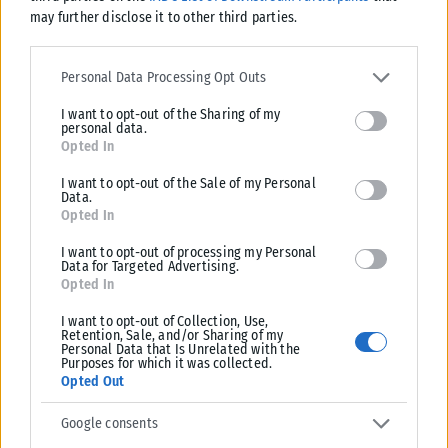
Μήνυμα στήριξης από την Κίνα
may further disclose it to other third parties.
ΑΝΑΡΤΉΘΗΚΕ ΑΠΌ
KARFITSANEWS
29/06/2026
Please note that this website/app uses one or more Google
Πτώση τεσσάρων θέσεων για τη Σάκκαρη στην
services and may gather and store information including but not
Personal Data Processing Opt Outs
παγκόσμια κατάταξη της WTA
limited to your visit or usage behaviour. You may click to grant or
I want to opt-out of the Sharing of my
deny consent to Google and its third-party tags to use your data
ΑΝΑΡΤΉΘΗΚΕ ΑΠΌ
KARFITSANEWS
29/06/2026
personal data.
for below specified purposes in below Google consent section.
Opted In
ΠΑΟΚ: Αναχώρησε για Ολλανδία όμως το μυαλό
τους είναι στον Γιαννούλη
I want to opt-out of the Sale of my Personal
Data.
ΑΝΑΡΤΉΘΗΚΕ ΑΠΌ
KARFITSANEWS
29/06/2026
Opted In
Φλεβική ανεπάρκεια και καλοκαίρι: Πότε τα
I want to opt-out of processing my Personal
συμπτώματα στα πόδια χρειάζονται προσοχή
Data for Targeted Advertising.
Opted In
ΑΝΑΡΤΉΘΗΚΕ ΑΠΌ
KARFITSANEWS
29/06/2026
I want to opt-out of Collection, Use,
Retention, Sale, and/or Sharing of my
1
…
94
95
96
…
174
Personal Data that Is Unrelated with the
Purposes for which it was collected.
Opted Out
Google consents