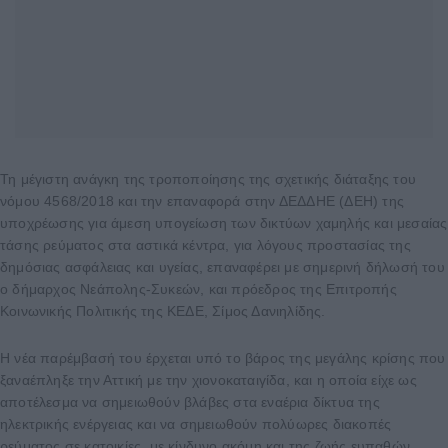
Τη μέγιστη ανάγκη της τροποποίησης της σχετικής διάταξης του
νόμου 4568/2018 και την επαναφορά στην ΔΕΔΔΗΕ (ΔΕΗ) της
υποχρέωσης για άμεση υπογείωση των δικτύων χαμηλής και μεσαίας
τάσης ρεύματος στα αστικά κέντρα, για λόγους προστασίας της
δημόσιας ασφάλειας και υγείας, επαναφέρει με σημερινή δήλωσή του
ο δήμαρχος Νεάπολης-Συκεών, και πρόεδρος της Επιτροπής
Κοινωνικής Πολιτικής της ΚΕΔΕ, Σίμος Δανιηλίδης.
Η νέα παρέμβασή του έρχεται υπό το βάρος της μεγάλης κρίσης που
ξαναέπληξε την Αττική με την χιονοκαταιγίδα, και η οποία είχε ως
αποτέλεσμα να σημειωθούν βλάβες στα εναέρια δίκτυα της
ηλεκτρικής ενέργειας και να σημειωθούν πολύωρες διακοπές
ρεύματος σε κατοικίες, με κίνδυνο ακόμη και της ζωής ευπαθών