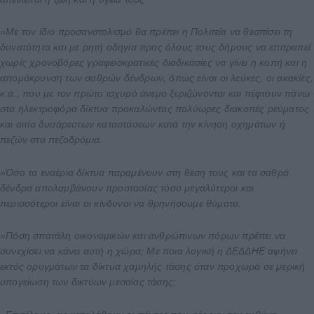
»Με τον ίδιο προσανατολισμό θα πρέπει η Πολιτεία να θεσπίσει τη
δυνατότητα και με ρητή οδηγία προς όλους τους δήμους να επιτραπεί
χωρίς χρονοβόρες γραφειοκρατικές διαδικασίες να γίνει η κοπή και η
απομάκρυνση των σαθρών δένδρων, όπως είναι οι λεύκες, οι ακακίες,
κ.ά., που με τον πρώτο ισχυρό άνεμο ξεριζώνονται και πέφτουν πάνω
στα ηλεκτροφόρα δίκτυα προκαλώντας πολύωρες διακοπές ρεύματος
και αιτία δυσάρεστων καταστάσεων κατά την κίνηση οχημάτων ή
πεζών στα πεζοδρόμια.
»Όσο τα εναέρια δίκτυα παραμένουν στη θέση τους και τα σαθρά
δένδρα απολαμβάνουν προστασίας τόσο μεγαλύτεροι και
περισσότεροι είναι οι κίνδυνοι να θρηνήσουμε θύματα.
»Πόση σπατάλη οικονομικών και ανθρώπινων πόρων πρέπει να
συνεχίσει να κάνει αυτή η χώρα; Με ποια λογική η ΔΕΔΔΗΕ αφήνει
εκτός ορυγμάτων τα δίκτυα χαμηλής τάσης όταν προχωρά σε μερική
υπογείωση των δικτύων μεσαίας τάσης;