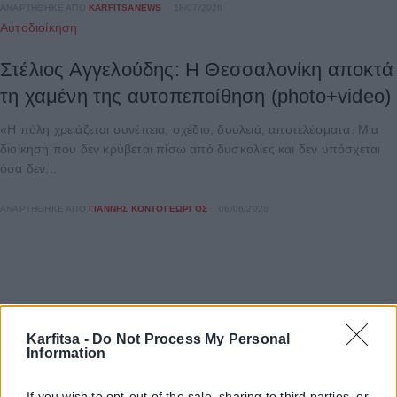
ΑΝΑΡΤΉΘΗΚΕ ΑΠΌ
KARFITSANEWS
18/07/2026
Αυτοδιοίκηση
Στέλιος Αγγελούδης: Η Θεσσαλονίκη αποκτά
τη χαμένη της αυτοπεποίθηση (photo+video)
«Η πόλη χρειάζεται συνέπεια, σχέδιο, δουλειά, αποτελέσματα. Μια
διοίκηση που δεν κρύβεται πίσω από δυσκολίες και δεν υπόσχεται
όσα δεν...
ΑΝΑΡΤΉΘΗΚΕ ΑΠΌ
ΓΙΆΝΝΗΣ ΚΟΝΤΟΓΕΏΡΓΟΣ
06/06/2026
Karfitsa -
Do Not Process My Personal
Information
If you wish to opt-out of the sale, sharing to third parties, or