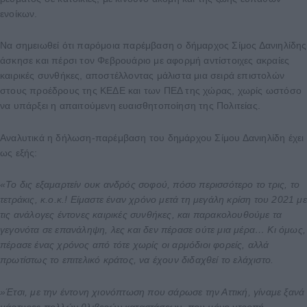
ενοίκων.
Να σημειωθεί ότι παρόμοια παρέμβαση ο δήμαρχος Σίμος Δανιηλίδης
άσκησε και πέρσι τον Φεβρουάριο με αφορμή αντίστοιχες ακραίες
καιρικές συνθήκες, αποστέλλοντας μάλιστα μια σειρά επιστολών
στους προέδρους της ΚΕΔΕ και των ΠΕΔ της χώρας, χωρίς ωστόσο
να υπάρξει η απαιτούμενη ευαισθητοποίηση της Πολιτείας.
Αναλυτικά η δήλωση-παρέμβαση του δημάρχου Σίμου Δανιηλίδη έχει
ως εξής:
«Το δις εξαμαρτείν ουκ ανδρός σοφού, πόσο περισσότερο το τρις, το
τετράκις, κ.ο.κ.! Είμαστε έναν χρόνο μετά τη μεγάλη κρίση του 2021 με
τις ανάλογες έντονες καιρικές συνθήκες, και παρακολουθούμε τα
γεγονότα σε επανάληψη, λες και δεν πέρασε ούτε μια μέρα… Κι όμως,
πέρασε ένας χρόνος από τότε χωρίς οι αρμόδιοι φορείς, αλλά
πρωτίστως το επιτελικό κράτος, να έχουν διδαχθεί το ελάχιστο.
»Έτσι, με την έντονη χιονόπτωση που σάρωσε την Αττική, γίναμε ξανά
μάρτυρες πολλών θλιβερών καταστάσεων, που μόνο ντροπή