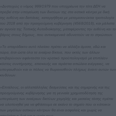
»Δυστυχώς ο νόμος 999/1979 που υποχρέωνε την τότε ΔΕΗ να
προβεί στην υπογείωση των δικτύων της στα αστικά κέντρα με δική
της ευθύνη και δαπάνες, καταργήθηκε με μεταμεσονύκτια τροπολογία
του 2018 από την προηγούμενη κυβέρνηση (4568/2018), και μάλιστα
εν αγνοία της Τοπικής Αυτοδιοίκησης, μεταφέροντας την ευθύνη και το
βάρος στους δήμους, που αντικειμενικά αδυνατούν να το σηκώσουν.
»Το απαράδεκτο αυτό πλαίσιο πρέπει να αλλάξει άμεσα, εδώ και
τώρα, έτσι ώστε όλα τα εναέρια δίκτυα, που εκτός των άλλων
επιβαρύνουν αφάνταστα τον κρατικό προϋπολογισμό με επιπλέον
κόστος συντήρησης, επισκευής και τεράστια απώλεια ενέργειας, να
υπογειωθούν και οι πόλεις να θωρακισθούν πλήρως έναντι αυτών των
κινδύνων.
»Επιτέλους, οι αλλεπάλληλες δεσμεύσεις και της σημερινής και της
προηγούμενης κυβέρνησης για τη γενναία χρηματοδότηση της
υπογείωση των εναέριων δικτύων χαμηλής και μεσαίας τάσης πρέπει
να υλοποιηθεί για να φθάσουμε σε εκείνο το σημείο που οι κάτοικοι
των μεγάλων αστικών κέντρων θα είναι ασφαλείς και χωρίς να
απειλείται η ζωή και η υγεία τους.