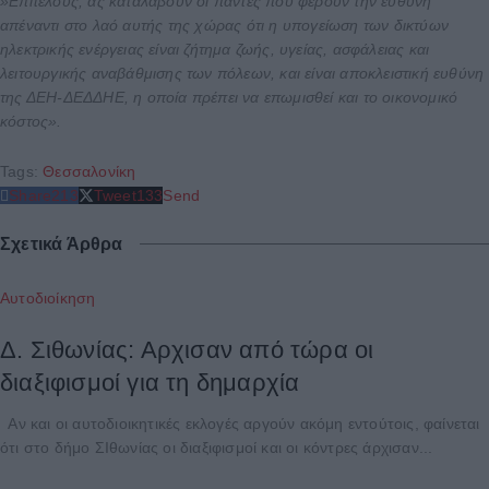
»Επιτέλους, ας καταλάβουν οι πάντες που φέρουν την ευθύνη
απέναντι στο λαό αυτής της χώρας ότι η υπογείωση των δικτύων
ηλεκτρικής ενέργειας είναι ζήτημα ζωής, υγείας, ασφάλειας και
λειτουργικής αναβάθμισης των πόλεων, και είναι αποκλειστική ευθύνη
της ΔΕΗ-ΔΕΔΔΗΕ, η οποία πρέπει να επωμισθεί και το οικονομικό
κόστος».
Tags:
Θεσσαλονίκη
Share
213
Tweet
133
Send
Σχετικά Άρθρα
Αυτοδιοίκηση
Δ. Σιθωνίας: Αρχισαν από τώρα οι
διαξιφισμοί για τη δημαρχία
Αν και οι αυτοδιοικητικές εκλογές αργούν ακόμη εντούτοις, φαίνεται
ότι στο δήμο ΣΙθωνίας οι διαξιφισμοί και οι κόντρες άρχισαν...