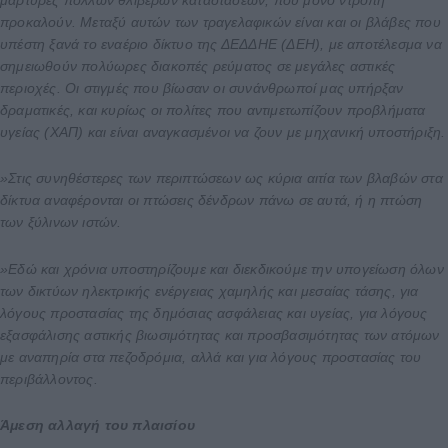
προκαλούν. Μεταξύ αυτών των τραγελαφικών είναι και οι βλάβες που
υπέστη ξανά το εναέριο δίκτυο της ΔΕΔΔΗΕ (ΔΕΗ), με αποτέλεσμα να
σημειωθούν πολύωρες διακοπές ρεύματος σε μεγάλες αστικές
περιοχές. Οι στιγμές που βίωσαν οι συνάνθρωποί μας υπήρξαν
δραματικές, και κυρίως οι πολίτες που αντιμετωπίζουν προβλήματα
υγείας (ΧΑΠ) και είναι αναγκασμένοι να ζουν με μηχανική υποστήριξη.
»Στις συνηθέστερες των περιπτώσεων ως κύρια αιτία των βλαβών στα
δίκτυα αναφέρονται οι πτώσεις δένδρων πάνω σε αυτά, ή η πτώση
των ξύλινων ιστών.
»Εδώ και χρόνια υποστηρίζουμε και διεκδικούμε την υπογείωση όλων
των δικτύων ηλεκτρικής ενέργειας χαμηλής και μεσαίας τάσης, για
λόγους προστασίας της δημόσιας ασφάλειας και υγείας, για λόγους
εξασφάλισης αστικής βιωσιμότητας και προσβασιμότητας των ατόμων
με αναπηρία στα πεζοδρόμια, αλλά και για λόγους προστασίας του
περιβάλλοντος.
Άμεση αλλαγή του πλαισίου