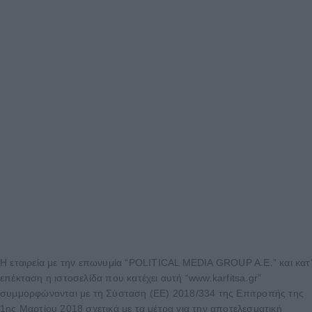
Η εταιρεία με την επωνυμία “POLITICAL MEDIA GROUP A.E.” και κατ’
επέκταση η ιστοσελίδα που κατέχει αυτή “www.karfitsa.gr”
συμμορφώνονται με τη Σύσταση (ΕΕ) 2018/334 της Επιτροπής της
1ης Μαρτίου 2018 σχετικά με τα μέτρα για την αποτελεσματική