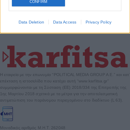
CONFIRM
Data Deletion
Data Access
Privacy Policy
Η εταιρεία με την επωνυμία “POLITICAL MEDIA GROUP A.E.” και κατ’
επέκταση η ιστοσελίδα που κατέχει αυτή “www.karfitsa.gr”
συμμορφώνονται με τη Σύσταση (ΕΕ) 2018/334 της Επιτροπής της
1ης Μαρτίου 2018 σχετικά με τα μέτρα για την αποτελεσματική
αντιμετώπιση του παράνομου περιεχομένου στο διαδίκτυο (L 63).
Μοναδικός αριθμός Μ.Η.Τ. 262048