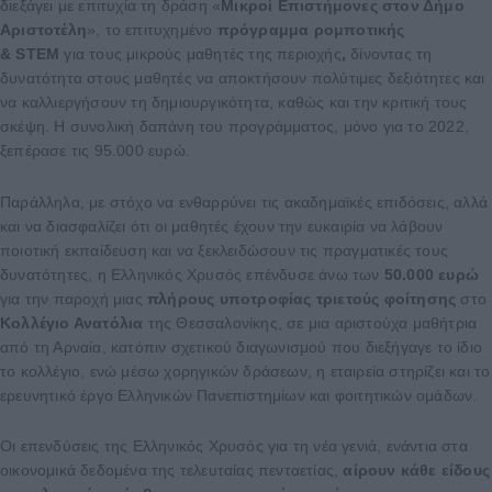
διεξάγει με επιτυχία τη δράση «
Μικροί Επιστήμονες στον Δήμο
Αριστοτέλη
», το επιτυχημένο
πρόγραμμα ρομποτικής
&
STEM
για τους μικρούς μαθητές της περιοχής
,
δίνοντας τη
δυνατότητα στους μαθητές να αποκτήσουν πολύτιμες δεξιότητες και
να καλλιεργήσουν τη δημιουργικότητα, καθώς και την κριτική τους
σκέψη. Η συνολική δαπάνη του προγράμματος, μόνο για το 2022,
ξεπέρασε τις 95.000 ευρώ.
Παράλληλα, με στόχο να ενθαρρύνει τις ακαδημαϊκές επιδόσεις, αλλά
και να διασφαλίζει ότι οι μαθητές έχουν την ευκαιρία να λάβουν
ποιοτική εκπαίδευση και να ξεκλειδώσουν τις πραγματικές τους
δυνατότητες, η Ελληνικός Χρυσός επένδυσε άνω των
50.000 ευρώ
για την παροχή μιας
πλήρους υποτροφίας τριετούς φοίτησης
στο
Κολλέγιο Ανατόλια
της Θεσσαλονίκης, σε μια αριστούχα μαθήτρια
από τη Αρναία, κατόπιν σχετικού διαγωνισμού που διεξήγαγε το ίδιο
το κολλέγιο, ενώ μέσω χορηγικών δράσεων, η εταιρεία στηρίζει και το
ερευνητικό έργο Ελληνικών Πανεπιστημίων και φοιτητικών ομάδων.
Οι επενδύσεις της Ελληνικός Χρυσός για τη νέα γενιά, ενάντια στα
οικονομικά δεδομένα της τελευταίας πενταετίας,
αίρουν κάθε είδους