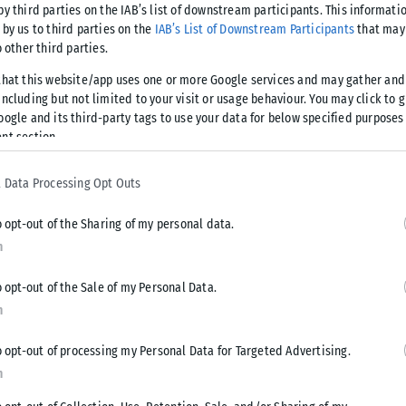
by third parties on the IAB’s list of downstream participants. This informati
 by us to third parties on the
IAB’s List of Downstream Participants
that may 
o other third parties.
 από DNA που βρέθηκε σε κολλητική ταινία στον αυτοσχέδιο
that this website/app uses one or more Google services and may gather and
ncluding but not limited to your visit or usage behaviour. You may click to 
oogle and its third-party tags to use your data for below specified purposes
nt section.
νος φέρεται τον Φεβρουάριο του 2018 να έστειλε ένα email
 «Διεθνής τρομοκρατική ομάδα στο Ηνωμένο Βασίλειο». Σε
 Data Processing Opt Outs
ξτρεμιστικό ιστότοπο όπου ανέλαβε ανώνυμα την ευθύνη για
hropos Cacogen» και ισχυρίστηκε ότι ήταν μέλος της
o opt-out of the Sharing of my personal data.
n
 – όπως ανέφερε ο συνήγορος υπεράσπισης – επιμένει πως
o opt-out of the Sale of my Personal Data.
κή βλάβη και όταν η συσκευή αφέθηκε στους κήπους δεν
n
o opt-out of processing my Personal Data for Targeted Advertising.
n
ακοινωθεί τον ερχόμενο μήνα.