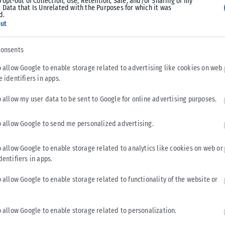
o opt-out of Collection, Use, Retention, Sale, and/or Sharing of my
 Data that Is Unrelated with the Purposes for which it was
d.
ut
Tweet
Send
consents
o allow Google to enable storage related to advertising like cookies on web
e identifiers in apps.
o allow my user data to be sent to Google for online advertising purposes.
o allow Google to send me personalized advertising.
o allow Google to enable storage related to analytics like cookies on web or
dentifiers in apps.
o allow Google to enable storage related to functionality of the website or
ΔΙΕΘΝΉ
o allow Google to enable storage related to personalization.