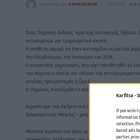
Αναρτήθηκε από
ΚΑΡΦΙΤΣΑ NEWS
19/01/2022
Διεθν
Ένας 35χρονος άνδρας, κρητικής καταγωγής, δήλωσε 
αντικειμένων για τρομοκρατικό σκοπό.
Η υπόθεση αφορά σε έναν αυτοσχέδιο εκρηκτικό μηχα
του Εδιμβούργου, τον Ιανουάριο του 2018.
Ο εκρηκτικός μηχανισμός, που είχε τοποθετηθεί σε έν
του πάρκου ο οποίος και κάλεσε την αντιτρομοκρατι
κανένας τραυματισμός ή ζημιά.
Ο 35χρονος συνελήφθη το καλοκαίρι του 2021 και σή
Karfitsa -
D
Δημοσίευμα του dailyrecord.co.uk, αναφέρει ότι ο Νι
If you wish t
Τρομοκρατικής Μαφίας – μιας μεξικανικής οικοτρομοκ
information 
selection. P
based ads ba
Μάλιστα περίπου ένα μήνα μετά την ανακάλυψη της σ
parties prior
εφημερίδας, στέλνοντας μια φωτογραφία της και περ