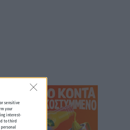
 or sensitive
irm your
ing interest-
d to third
r personal