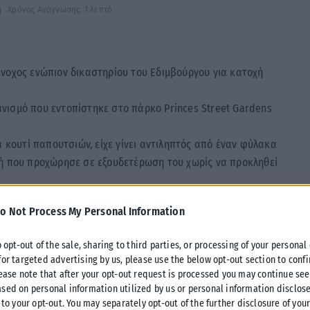
ή
Χρόνος Ανάγνωσης: 1 λεπτό
ένοχος ενώπιον δικαστηρίου του Εδιμβούργου για κατοχή
νισμό που εντοπίστηκε στο πάρκο Princes Street Gardens
α κουτί παπουτσιών, είχε γίνει αντιληπτός από έναν φύλακα
κή που προχώρησε σε εξουδετέρωση του χωρίς να προκληθεί
μερα οδηγήθηκε ενώπιον του Δικαστηρίου.
o Not Process My Personal Information
κόλαος Καρβουνάκης ισχυρίστηκε ότι ήταν μέλος της Διεθνούς
o opt-out of the sale, sharing to third parties, or processing of your personal
ρατικής ομάδας.
for targeted advertising by us, please use the below opt-out section to conf
lease note that after your opt-out request is processed you may continue see
sed on personal information utilized by us or personal information disclose
υσκευής, φέρεται να επικοινώνησε με έναν δημοσιογράφο
 to your opt-out. You may separately opt-out of the further disclosure of you
ιέγραψε τον εαυτό του ως «εραστή της μηδενιστικής