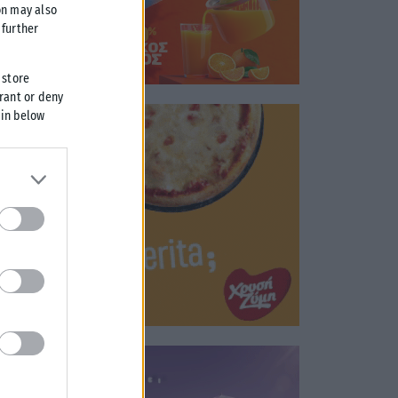
on may also
further
 store
grant or deny
 in below