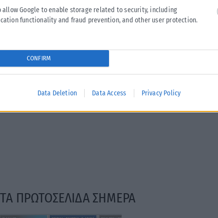
Η Amazon προετοιμάζει τη συνέχεια του ντοκιμαντέρ
o allow Google to enable storage related to security, including
Melania
cation functionality and fraud prevention, and other user protection.
Η Amazon προφανώς επιταχύνει την προετοιμασία μιας
συνέχειας ντοκιμαντέρ για την πρώτη κυρία των ΗΠΑ, Μελάνια
Τραμπ. Παρά το γεγονός...
CONFIRM
ΑΝΑΡΤΉΘΗΚΕ ΑΠΌ
KARFITSANEWS
07/08/2026
Data Deletion
Data Access
Privacy Policy
ΤΑ ΠΡΩΤΟΣΕΛΙΔΑ ΣΗΜΕΡΑ