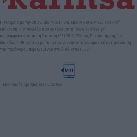
Η εταιρεία με την επωνυμία “POLITICAL MEDIA GROUP A.E.” και κατ’
επέκταση η ιστοσελίδα που κατέχει αυτή “www.karfitsa.gr”
συμμορφώνονται με τη Σύσταση (ΕΕ) 2018/334 της Επιτροπής της 1ης
Μαρτίου 2018 σχετικά με τα μέτρα για την αποτελεσματική αντιμετώπιση
του παράνομου περιεχομένου στο διαδίκτυο (L 63).
Μοναδικός αριθμός Μ.Η.Τ. 262048