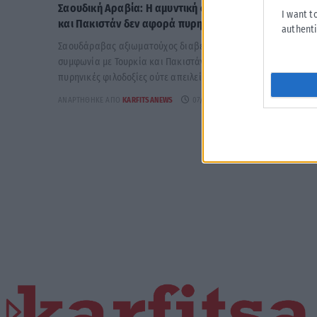
Σαουδική Αραβία: Η αμυντική συμφωνία με Τουρκία
I want t
και Πακιστάν δεν αφορά πυρηνικές φιλοδοξίες
authenti
Σαουδάραβας αξιωματούχος διαβεβαίωσε ότι η αμυντική
συμφωνία με Τουρκία και Πακιστάν δεν συνδέεται με
πυρηνικές φιλοδοξίες ούτε απειλεί χώρες της...
ΑΝΑΡΤΉΘΗΚΕ ΑΠΌ
KARFITSANEWS
07/08/2026