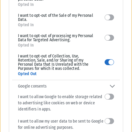
for below specified purposes in below Google consent section.
Opted In
I want to opt-out of the Sale of my Personal
Data.
Opted In
I want to opt-out of processing my Personal
Data for Targeted Advertising.
Opted In
I want to opt-out of Collection, Use,
ΔΙΕΘΝΉ
Retention, Sale, and/or Sharing of my
Personal Data that Is Unrelated with the
Purposes for which it was collected.
Στενά του Ορμούζ: Το Ιράν σκληραίνει τη στάση του – Ζητά
Opted Out
αποζημιώσεις, άρση κυρώσεων και αποχώρηση των ΗΠΑ
Νέα εμπλοκή προκαλεί στις προσπάθειες για την επαναλειτουργία των
Google consents
Στενών του Ορμούζ η σκληρή γραμμή που υιοθετεί η Τεχεράνη, καθώς...
I want to allow Google to enable storage related
ΑΝΑΡΤΉΘΗΚΕ ΑΠΌ
ΔΉΜΗΤΡΑ ΚΑΤΡΑΜΆΔΟΥ
08/08/2026
to advertising like cookies on web or device
identifiers in apps.
I want to allow my user data to be sent to Google
for online advertising purposes.