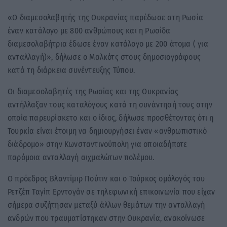
«Ο διαμεσολαβητής της Ουκρανίας παρέδωσε στη Ρωσία
έναν κατάλογο με 800 ανθρώπους και η Ρωσίδα
διαμεσολαβήτρια έδωσε έναν κατάλογο με 200 άτομα ( για
ανταλλαγή)», δήλωσε ο Μαλκότς στους δημοσιογράφους
κατά τη διάρκεια συνέντευξης Τύπου.
Οι διαμεσολαβητές της Ρωσίας και της Ουκρανίας
αντήλλαξαν τους καταλόγους κατά τη συνάντησή τους στην
οποία παρευρίσκετο και ο ίδιος, δήλωσε προσθέτοντας ότι η
Τουρκία είναι έτοιμη να δημιουργήσει έναν «ανθρωπιστικό
διάδρομο» στην Κωνσταντινούπολη για οποιαδήποτε
παρόμοια ανταλλαγή αιχμαλώτων πολέμου.
Ο πρόεδρος Βλαντίμιρ Πούτιν και ο Τούρκος ομόλογός του
Ρετζέπ Ταγίπ Ερντογάν σε τηλεφωνική επικοινωνία που είχαν
σήμερα συζήτησαν μεταξύ άλλων θεμάτων την ανταλλαγή
ανδρών που τραυματίστηκαν στην Ουκρανία, ανακοίνωσε