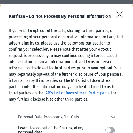
Karfitsa -
Do Not Process My Personal Information
If you wish to opt-out of the sale, sharing to third parties, or
processing of your personal or sensitive information for targeted
advertising by us, please use the below opt-out section to
confirm your selection. Please note that after your opt-out
ΔΙΕΘΝΉ
request is processed you may continue seeing interest-based
ads based on personal information utilized by us or personal
Βουλγαρία: Drone εξερράγη κοντά σε αγωγό φυσικού αερίου
information disclosed to third parties prior to your opt-out. You
– Η Σόφια κάλεσε την Ουκρανή πρέσβη για εξηγήσεις
may separately opt-out of the further disclosure of your personal
Συναγερμός σήμανε στη Βουλγαρία μετά την πτώση και έκρηξη μη
information by third parties on the IAB’s list of downstream
επανδρωμένου αεροσκάφους κοντά στα σύνορα με τη Ρουμανία και
participants. This information may also be disclosed by us to
σε...
third parties on the
IAB’s List of Downstream Participants
that
may further disclose it to other third parties.
ΑΝΑΡΤΉΘΗΚΕ ΑΠΌ
ΔΉΜΗΤΡΑ ΚΑΤΡΑΜΆΔΟΥ
08/08/2026
Please note that this website/app uses one or more Google
services and may gather and store information including but not
Personal Data Processing Opt Outs
limited to your visit or usage behaviour. You may click to grant or
I want to opt-out of the Sharing of my
deny consent to Google and its third-party tags to use your data
personal data.