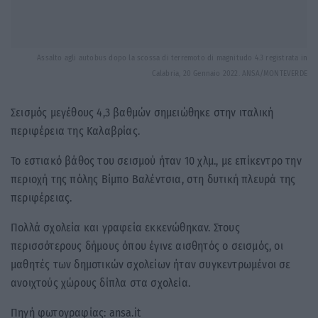
Assalto agli autobus dopo la scossa di terremoto di magnitudo 4.3 registrata in
Calabria, 20 Gennaio 2022. ANSA/MONTEVERDE
Σεισμός μεγέθους 4,3 βαθμών σημειώθηκε στην ιταλική
περιφέρεια της Καλαβρίας.
Το εστιακό βάθος του σεισμού ήταν 10 χλμ., με επίκεντρο την
περιοχή της πόλης Βίμπο Βαλέντσια, στη δυτική πλευρά της
περιφέρειας.
Πολλά σχολεία και γραφεία εκκενώθηκαν. Στους
περισσότερους δήμους όπου έγινε αισθητός ο σεισμός, οι
μαθητές των δημοτικών σχολείων ήταν συγκεντρωμένοι σε
ανοιχτούς χώρους δίπλα στα σχολεία.
Πηγή φωτογραφίας: ansa.it