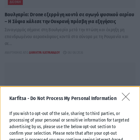
ΔΙΕΘΝΉ
Βουλγαρία: Drone εξερράγη κοντά σε αγωγό φυσικού αερίου
– Η Σόφια κάλεσε την Ουκρανή πρέσβη για εξηγήσεις
Συναγερμός σήμανε στη Βουλγαρία μετά την πτώση και έκρηξη μη
επανδρωμένου αεροσκάφους κοντά στα σύνορα με τη Ρουμανία και
σε...
ΑΝΑΡΤΉΘΗΚΕ ΑΠΌ
ΔΉΜΗΤΡΑ ΚΑΤΡΑΜΆΔΟΥ
08/08/2026
Karfitsa -
Do Not Process My Personal Information
If you wish to opt-out of the sale, sharing to third parties, or
processing of your personal or sensitive information for targeted
advertising by us, please use the below opt-out section to
confirm your selection. Please note that after your opt-out
request is processed you may continue seeing interest-based