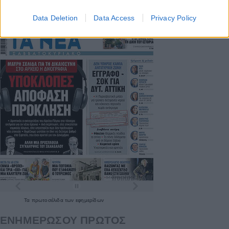
Data Deletion
Data Access
Privacy Policy
Τα
πρωτοσέλιδα
των
εφημερίδων
ΕΝΗΜΕΡΩΣΟΥ ΠΡΩΤΟΣ