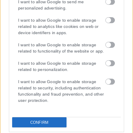
I want to allow Google to send me
personalized advertising.
I want to allow Google to enable storage
related to analytics like cookies on web or
device identifiers in apps.
I want to allow Google to enable storage
related to functionality of the website or app.
Η εταιρεία με την επωνυμία “POLITICAL MEDIA GROUP A.E.” και κατ’
επέκταση η ιστοσελίδα που κατέχει αυτή “www.karfitsa.gr”
I want to allow Google to enable storage
συμμορφώνονται με τη Σύσταση (ΕΕ) 2018/334 της Επιτροπής της
related to personalization.
1ης Μαρτίου 2018 σχετικά με τα μέτρα για την αποτελεσματική
αντιμετώπιση του παράνομου περιεχομένου στο διαδίκτυο (L 63).
I want to allow Google to enable storage
related to security, including authentication
functionality and fraud prevention, and other
user protection.
Μοναδικός αριθμός Μ.Η.Τ. 262048
ΤΑ ΠΡΩΤΟΣΕΛΙΔΑ ΣΗΜΕΡΑ
CONFIRM