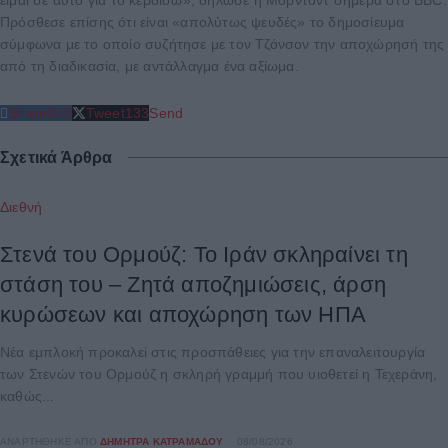
είμαι σε αυτό για το κερδίσω», δήλωσε η Μόρντοντ σήμερα στο BBC.
Πρόσθεσε επίσης ότι είναι «απολύτως ψευδές» το δημοσίευμα
σύμφωνα με το οποίο συζήτησε με τον Τζόνσον την αποχώρησή της
από τη διαδικασία, με αντάλλαγμα ένα αξίωμα.
Share
213
Tweet
133
Send
Σχετικά Άρθρα
Διεθνή
Στενά του Ορμούζ: Το Ιράν σκληραίνει τη
στάση του – Ζητά αποζημιώσεις, άρση
κυρώσεων και αποχώρηση των ΗΠΑ
Νέα εμπλοκή προκαλεί στις προσπάθειες για την επαναλειτουργία
των Στενών του Ορμούζ η σκληρή γραμμή που υιοθετεί η Τεχεράνη,
καθώς...
ΑΝΑΡΤΉΘΗΚΕ ΑΠΌ
ΔΉΜΗΤΡΑ ΚΑΤΡΑΜΆΔΟΥ
08/08/2026