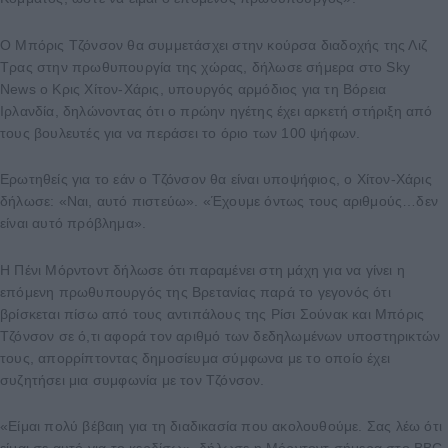
Ο Μπόρις Τζόνσον θα συμμετάσχει στην κούρσα διαδοχής της Λιζ
Τρας στην πρωθυπουργία της χώρας, δήλωσε σήμερα στο Sky
News ο Κρις Χίτον-Χάρις, υπουργός αρμόδιος για τη Βόρεια
Ιρλανδία, δηλώνοντας ότι ο πρώην ηγέτης έχει αρκετή στήριξη από
τους βουλευτές για να περάσει το όριο των 100 ψήφων.
Ερωτηθείς για το εάν ο Τζόνσον θα είναι υποψήφιος, ο Χίτον-Χάρις
δήλωσε: «Ναι, αυτό πιστεύω». «Έχουμε όντως τους αριθμούς…δεν
είναι αυτό πρόβλημα».
Η Πένι Μόρντοντ δήλωσε ότι παραμένει στη μάχη για να γίνει η
επόμενη πρωθυπουργός της Βρετανίας παρά το γεγονός ότι
βρίσκεται πίσω από τους αντιπάλους της Ρίσι Σούνακ και Μπόρις
Τζόνσον σε ό,τι αφορά τον αριθμό των δεδηλωμένων υποστηρικτών
τους, απορρίπτοντας δημοσίευμα σύμφωνα με το οποίο έχει
συζητήσει μια συμφωνία με τον Τζόνσον.
«Είμαι πολύ βέβαιη για τη διαδικασία που ακολουθούμε. Σας λέω ότι