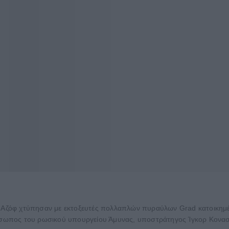
α Αζόφ χτύπησαν με εκτοξευτές πολλαπλών πυραύλων Grad κατοικημέν
σωπος του ρωσικού υπουργείου Άμυνας, υποστράτηγος Ίγκορ Κονασέ