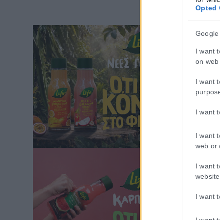
Opted 
Google
I want 
on web 
I want 
purpos
I want 
I want 
web or 
I want 
website
I want 
I want 