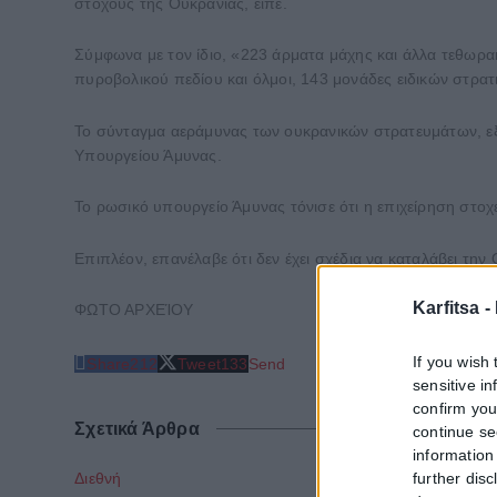
στόχους της Ουκρανίας, είπε.
Σύμφωνα με τον ίδιο, «223 άρματα μάχης και άλλα τεθω
πυροβολικού πεδίου και όλμοι, 143 μονάδες ειδικών στρ
Το σύνταγμα αεράμυνας των ουκρανικών στρατευμάτων, ε
Υπουργείου Άμυνας.
Το ρωσικό υπουργείο Άμυνας τόνισε ότι η επιχείρηση στοχ
Επιπλέον, επανέλαβε ότι δεν έχει σχέδια να καταλάβει την
Karfitsa -
ΦΩΤΟ ΑΡΧΕΊΟΥ
If you wish 
Share
212
Tweet
133
Send
sensitive i
confirm you
Σχετικά Άρθρα
continue se
information 
further disc
Διεθνή