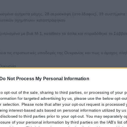
ρακισμένα οχήματα μάχης, 28 αεροσκάφη (στο έδαφος), 39 συστήμα
ατιωτικών οχημάτων» καταστράφηκαν.
ξοπλισμένο με Buk M-1, κατέθεσε τα όπλα και παραδόθηκε το Σάββα
εύει τις στρατιωτικές υποδομές της Ουκρανίας και πως ο άμαχος πλη
 Ουκρανία.
Do Not Process My Personal Information
to opt-out of the sale, sharing to third parties, or processing of your 
nformation for targeted advertising by us, please use the below opt-out
r selection. Please note that after your opt-out request is processed
eing interest-based ads based on personal information utilized by us
disclosed to third parties prior to your opt-out. You may separately o
losure of your personal information by third parties on the IAB’s list o