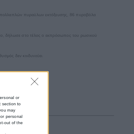
τα πολλαπλών πυραύλων εκτόξευσης, 86 πυροβόλα
το, δήλωσε στο τέλος ο εκπρόσωπος του ρωσικού
θυσμός δεν κινδυνεύει.
personal or
 section to
 you may
 or personal
pt-out of the
f