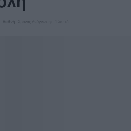
ολη
Διεθνή
Χρόνος Ανάγνωσης: 1 λεπτό