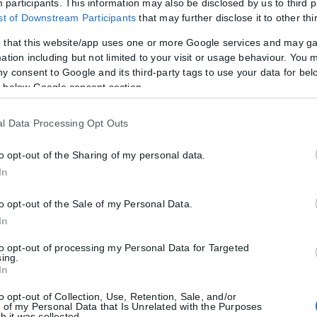
participants. This information may also be disclosed by us to third p
ist of Downstream Participants
that may further disclose it to other thi
ρεια της Μπανγκόκ, 6 νεκροί και 15 τραυματ
 that this website/app uses one or more Google services and may g
, έπειτα από ένοπλη επίθεση σε σχολείο της επαρχίας Νονθαμπούρι
ation including but not limited to your visit or usage behaviour. You m
ny consent to Google and its third-party tags to use your data for bel
 below Google consent section.
l Data Processing Opt Outs
άνω από 25 τραυματίες, οι 3 σοβαρά
to opt-out of the Sharing of my personal data.
ροχαίο που σημειώθηκε στο Γκελζενκίρχεν, όταν δύο τραμ συγκρούστ
In
to opt-out of the Sale of my Personal Data.
In
to opt-out of processing my Personal Data for Targeted
sing.
In
to opt-out of Collection, Use, Retention, Sale, and/or
 of my Personal Data that Is Unrelated with the Purposes
h it was collected.