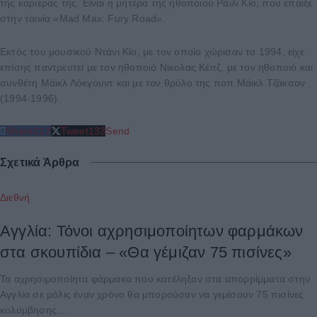
της καριέρας της. Είναι η μητέρα της ηθοποιού Ράιλι Κίο, που έπαιξε
στην ταινία «Mad Max: Fury Road».
Εκτός του μουσικού Ντάνι Κίο, με τον οποίο χώρισαν το 1994, είχε
επίσης παντρευτεί με τον ηθοποιό Νίκολας Κέιτζ, με τον ηθοποιό και
συνθέτη Μάικλ Λόκγουντ και με τον θρύλο της ποπ Μάικλ Τζάκσον
(1994-1996).
Share
213
Tweet
133
Send
Σχετικά Άρθρα
Διεθνή
Αγγλία: Τόνοι αχρησιμοποίητων φαρμάκων
στα σκουπίδια – «Θα γέμιζαν 75 πισίνες»
Τα αχρησιμοποίητα φάρμακα που κατέληξαν στα απορρίμματα στην
Αγγλία σε μόλις έναν χρόνο θα μπορούσαν να γεμίσουν 75 πισίνες
κολύμβησης,...