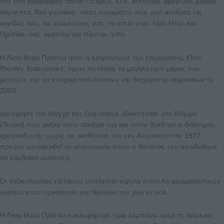
του στη βιογραφική ταινία «Έλβις». Ο κ. Μπάτλερ αφιέρωσε μερικά
λόγια στις δυο γυναίκες: «σας ευχαριστώ που μού ανοίξατε τις
καρδιές σας, τις αναμνήσεις σας, το σπίτι σας. Λίσα Μαρί και
Πρίσιλα, σας αγαπάω για πάντα», είπε.
Η Λίσα Μαρί Πρίσιλα ήταν η κληρονόμος της επιχείρησης Elvis
Presley Enterprises, όμως πούλησε το μεγαλύτερο μέρος των
μετοχών της σε εταιρεία επενδύσεων και διαχείρισης κεφαλαίων το
2005.
Διατήρησε τον έλεγχο της Graceland, ιδιοκτησίας στο Μέμφις
(Τενεσί) που ανήκε στον πατέρα της και όπου βρέθηκε ο διάσημος
τραγουδιστής χωρίς τις αισθήσεις του τον Αύγουστο του 1977,
προτού μεταφερθεί σε νοσοκομείο όπου ο θάνατός του αποδόθηκε
σε καρδιακή ανακοπή.
Οι τοξικολογικές εξετάσεις υπέδειξαν υψηλά επίπεδα φαρμακευτικών
ουσιών στον οργανισμό του θρύλου του ροκ εν ρολ.
Η Λίσα Μαρί Πρίσλεϊ κυκλοφόρησε τρία άλμπουμ κατά τη διάρκεια