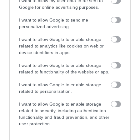
I want to allow my user data to be sent to
Google for online advertising purposes.
I want to allow Google to send me
personalized advertising.
I want to allow Google to enable storage
related to analytics like cookies on web or
device identifiers in apps.
I want to allow Google to enable storage
related to functionality of the website or app.
Η εταιρεία με την επωνυμία “POLITICAL MEDIA GROUP A.E.” και κατ’
επέκταση η ιστοσελίδα που κατέχει αυτή “www.karfitsa.gr”
I want to allow Google to enable storage
συμμορφώνονται με τη Σύσταση (ΕΕ) 2018/334 της Επιτροπής της
related to personalization.
1ης Μαρτίου 2018 σχετικά με τα μέτρα για την αποτελεσματική
αντιμετώπιση του παράνομου περιεχομένου στο διαδίκτυο (L 63).
I want to allow Google to enable storage
related to security, including authentication
functionality and fraud prevention, and other
user protection.
Μοναδικός αριθμός Μ.Η.Τ. 262048