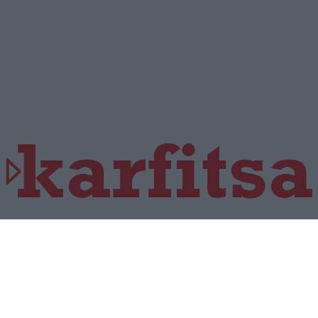
Η εταιρεία με την επωνυμία “POLITICAL MEDIA GROUP A.E.” και κατ’
επέκταση η ιστοσελίδα που κατέχει αυτή “www.karfitsa.gr”
συμμορφώνονται με τη Σύσταση (ΕΕ) 2018/334 της Επιτροπής της 1ης
Μαρτίου 2018 σχετικά με τα μέτρα για την αποτελεσματική αντιμετώπιση
του παράνομου περιεχομένου στο διαδίκτυο (L 63).
Μοναδικός αριθμός Μ.Η.Τ. 262048