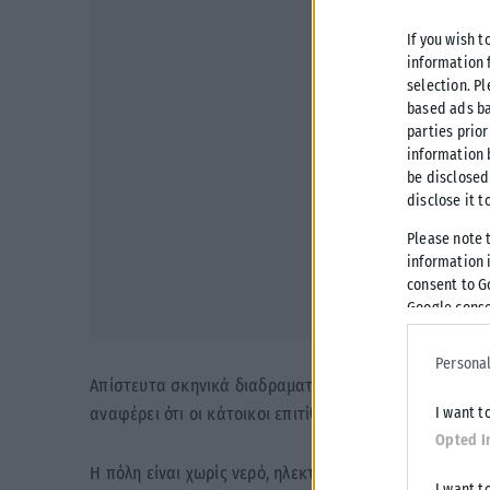
If you wish t
information 
selection. P
based ads ba
parties prior
information 
be disclosed
disclose it t
Please note 
information i
consent to G
Google conse
Personal
Απίστευτα σκηνικά διαδραματίζονται στην «πολιορκ
I want t
αναφέρει ότι οι κάτοικοι επιτίθενται ο ένας στον άλλ
Opted I
Η πόλη είναι χωρίς νερό, ηλεκτρισμό και υπηρεσίες 
I want t