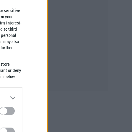
 or sensitive
irm your
ing interest-
d to third
r personal
on may also
further
 store
grant or deny
 in below