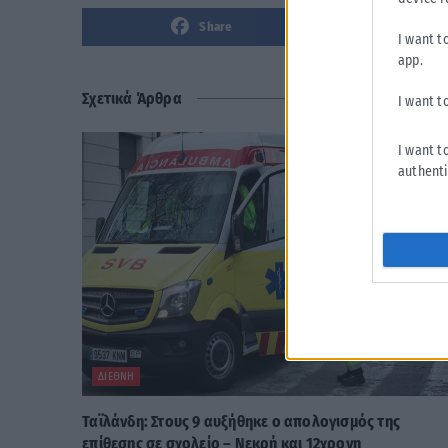
Share
I want t
app.
Σχετικά Άρθρα
I want t
I want t
authenti
ΔΙΕΘΝΉ
Ταϊλάνδη: Στους 9 αυξήθηκε ο απολογισμός της
επίθεσης σε σχολείο – Νεκρή και 12χρονη