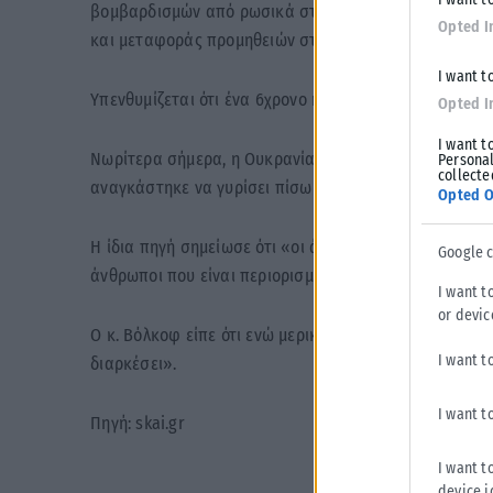
βομβαρδισμών από ρωσικά στρατεύματα που την έχο
Opted I
και μεταφοράς προμηθειών στη Μαριούπολη έπεσαν σ
I want t
Υπενθυμίζεται ότι ένα 6χρονο κορίτσι στη Μαριούπολ
Opted I
I want t
Νωρίτερα σήμερα, η Ουκρανία είπε ότι μια ανθρωπισ
Personal
collecte
αναγκάστηκε να γυρίσει πίσω λόγω των συγκρούσεων
Opted O
Η ίδια πηγή σημείωσε ότι «οι άνθρωποι αρρωσταίνουν 
Google 
άνθρωποι που είναι περιορισμένοι σε μικρούς χώρους
I want t
or devic
Ο κ. Βόλκοφ είπε ότι ενώ μερικοί άνθρωποι εξακολουθ
I want t
διαρκέσει».
I want t
Πηγή: skai.gr
I want t
device i