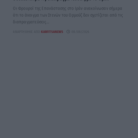
Οι Φρουροί της Επανάστασης στο Ιράν ανακοίνωσαν σήμερα
ότι το άνοιγμα των Στενών του Ορμούζ δεν σχετίζεται από τις
διαπραγματεύσεις...
ΑΝΑΡΤΉΘΗΚΕ ΑΠΌ
KARFITSANEWS
08/08/2026
ΤΑ ΠΡΩΤΟΣΕΛΙΔΑ ΣΗΜΕΡΑ