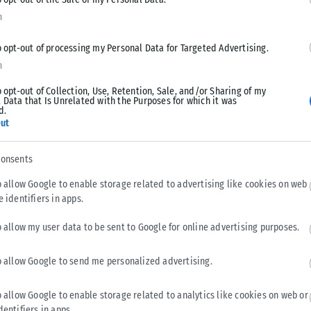
υν περικυκλώσει, ενώ οι προσπάθειες εκκένωσης αμάχων
n
το κενό.
o opt-out of processing my Personal Data for Targeted Advertising.
η πέθανε πριν από λίγες ημέρες από αφυδάτωση.
n
o opt-out of Collection, Use, Retention, Sale, and/or Sharing of my
τική αυτοκινητοπομπή που κατευθυνόταν προς την πόλη
 Data that Is Unrelated with the Purposes for which it was
d.
.
ut
ήδη λόγω του κρύου. Δεν έχουν πού να πάνε. Ειδικά οι
consents
».
o allow Google to enable storage related to advertising like cookies on web
e identifiers in apps.
ούν να έχουν φαγητό: «Δεν είμαι σίγουρος πόσο θα
o allow my user data to be sent to Google for online advertising purposes.
o allow Google to send me personalized advertising.
o allow Google to enable storage related to analytics like cookies on web or
dentifiers in apps.