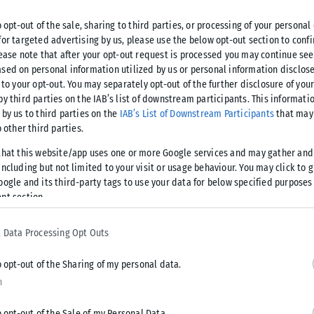
o opt-out of the sale, sharing to third parties, or processing of your personal
for targeted advertising by us, please use the below opt-out section to conf
lease note that after your opt-out request is processed you may continue see
sed on personal information utilized by us or personal information disclose
 to your opt-out. You may separately opt-out of the further disclosure of you
by third parties on the IAB’s list of downstream participants. This informati
 by us to third parties on the
IAB’s List of Downstream Participants
that may 
o other third parties.
that this website/app uses one or more Google services and may gather and
ncluding but not limited to your visit or usage behaviour. You may click to 
oogle and its third-party tags to use your data for below specified purposes
nt section.
 Data Processing Opt Outs
ημένη» Μαριούπολη, με εκπρόσωπο του Ερυθρού Σταυρού να
o opt-out of the Sharing of my personal data.
ον για ένα κομμάτι… φαγητό.
n
διαδικτύου εδώ και μέρες ως αποτέλεσμα των συνεχών
o opt-out of the Sale of my Personal Data.