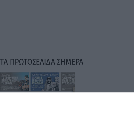
Τα
πρωτοσέλιδα
των
εφημερίδων
Ταυτότητα
Επικοινωνία & Διαφήμιση
Όροι Χρήσης – Πολιτική Απορρήτου