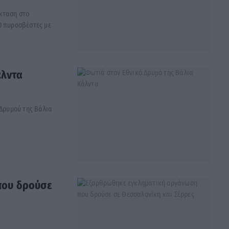
κταση στο
0 πυροσβέστες με
άλντα
 Δρυμού της Βάλια
που δρούσε