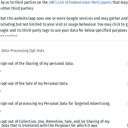
 by us to third parties on the
IAB’s List of Downstream Participants
that may 
ς 46χρονου
o other third parties.
that this website/app uses one or more Google services and may gather and
ncluding but not limited to your visit or usage behaviour. You may click to 
oogle and its third-party tags to use your data for below specified purposes
καταθήκη του
nt section.
την
 Data Processing Opt Outs
o opt-out of the Sharing of my personal data.
Θ, Χρυσόστομου
n
o opt-out of the Sale of my Personal Data.
n
κομείο
o opt-out of processing my Personal Data for Targeted Advertising.
n
o opt-out of Collection, Use, Retention, Sale, and/or Sharing of my
 κλινικής του
 Data that Is Unrelated with the Purposes for which it was