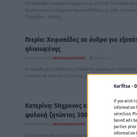
Eξαρθρώθηκε εγκληματική οργάνωση, από την Υποδιεύθυνση 
Οργανωμένου Εγκλήματος Βορείου Ελλάδος, τα μέλη της οποία
διαρρήξεις - κλοπές...
Πιερία: Χειροπέδες σε άνδρα για εξαπ
ηλικιωμένης
ΑΝΑΡΤΉΘΗΚΕ ΑΠΌ
ΆΝΝΑ ΠΑΠΑΔΟΠΟΎΛΟΥ
21/08/2025
Συνελήφθη χθες (20/8) ένας αλλοδαπός άνδρας για εξαπάτηση
γυναίκας σε περιοχή της Πιερίας. Ειδικότερα, προχθές το πρωί
Karfitsa -
D
If you wish t
Κατερίνη: 50χρονος εκβίαζε 46χρονο μ
information 
φυλακή ζητώντας 300.000 ευρώ
selection. P
based ads ba
ΑΝΑΡΤΉΘΗΚΕ ΑΠΌ
ΆΝΝΑ ΠΑΠΑΔΟΠΟΎΛΟΥ
19/08/2025
parties prior
information 
Εξιχνιάστηκε έπειτα από έρευνα των αστυνομικών της Υποδιε