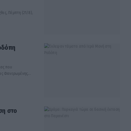
θες, Πέμπτη (21/8),
οδόπη
κας που
ας Φανερωμένης...
ση στο