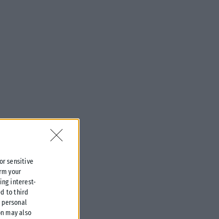
 or sensitive
irm your
ing interest-
d to third
r personal
on may also