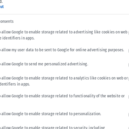
εγάλη επιχείρηση...
d.
ut
consents
ώρου στον
o allow Google to enable storage related to advertising like cookies on web
e identifiers in apps.
o allow my user data to be sent to Google for online advertising purposes.
τισμού (τις
ι Εργων Μουσείων
o allow Google to send me personalized advertising.
o allow Google to enable storage related to analytics like cookies on web or
dentifiers in apps.
τία Οδό –
o allow Google to enable storage related to functionality of the website or
o allow Google to enable storage related to personalization.
ς Δευτέρας (18/08)
.
o allow Google to enable storage related to security, including