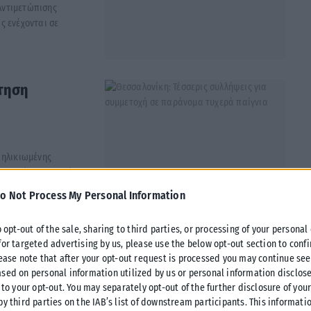
Αντιμετώπισης
ς ενέχονται σε
άτηση
 ηλικιωμένης
, γυναίκα συνεργός...
o Not Process My Personal Information
o opt-out of the sale, sharing to third parties, or processing of your personal
έσα από τη
for targeted advertising by us, please use the below opt-out section to conf
lease note that after your opt-out request is processed you may continue see
sed on personal information utilized by us or personal information disclose
 to your opt-out. You may separately opt-out of the further disclosure of you
by third parties on the IAB’s list of downstream participants. This informati
ύθυνσης Δίωξης και