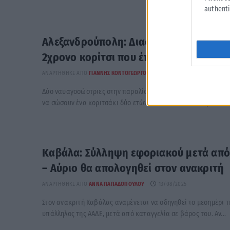
authenti
Αλεξανδρούπολη: Διασώθηκε από ναυ
2χρονο κορίτσι που έπλεε αναίσθητο 
ΑΝΑΡΤΉΘΗΚΕ ΑΠΌ
ΓΙΆΝΝΗΣ ΚΟΝΤΟΓΕΏΡΓΟΣ
16/08/2025
Δύο ναυαγοσώστριες στην παραλία «Δελφίνι» στην Αλεξανδρ
να σώσουν ένα κοριτσάκι δύο ετών, το οποίο εντοπίστηκε να ε
Καβάλα: Σύλληψη εφοριακού μετά από
– Αύριο θα απολογηθεί στον ανακριτή
ΑΝΑΡΤΉΘΗΚΕ ΑΠΌ
ΆΝΝΑ ΠΑΠΑΔΟΠΟΎΛΟΥ
13/08/2025
Στον ανακριτή Καβάλας αναμένεται να οδηγηθεί το μεσημέρι 
υπάλληλος της ΑΑΔΕ, μετά από καταγγελία σε βάρος του. Αν...