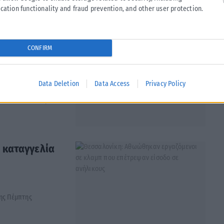
cation functionality and fraud prevention, and other user protection.
αγοσώστριες
CONFIRM
στη θάλασσα
Data Deletion
Data Access
Privacy Policy
ούπολη κατόρθωσαν
πιπλέει αναίσθητο...
 καταγγελία
της Πέμπτης