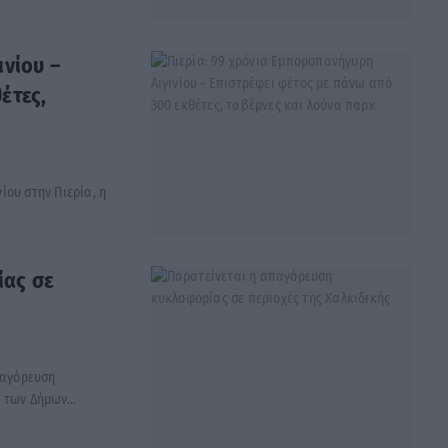
ινίου –
έτες,
ου στην Πιερία, η
ίας σε
παγόρευση
 των Δήμων...