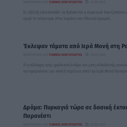
ΑΝΑΡΤΉΘΗΚΕ ΑΠΌ
ΓΙΆΝΝΗΣ ΚΟΝΤΟΓΕΏΡΓΟΣ
22/08/2025
Σε εξέλιξη εξακολουθεί να βρίσκεται η πυρκαγιά που ξέσπασε χ
αργά το απόγευμα στον πυρήνα του Εθνικού Δρυμού...
Έκλεψαν τάματα από Ιερά Μονή στη Ρ
ΑΝΑΡΤΉΘΗΚΕ ΑΠΌ
ΓΙΆΝΝΗΣ ΚΟΝΤΟΓΕΏΡΓΟΣ
22/08/2025
Στη σύλληψη ενός ημεδαπού άνδρα και μιας αλλοδαπής γυναί
κατηγορούνται για κλοπή ταμάτων από την Ιερά Μονή Παναγί
Δράμα: Πυρκαγιά τώρα σε δασική έκτα
Παρανέστι
ΑΝΑΡΤΉΘΗΚΕ ΑΠΌ
ΓΙΆΝΝΗΣ ΚΟΝΤΟΓΕΏΡΓΟΣ
22/08/2025