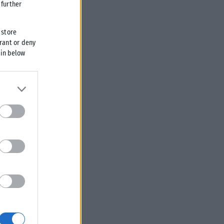
further
 store
grant or deny
 in below