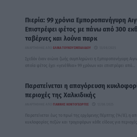
Πιερία: 99 χρόνια Εμποροπανήγυρη Αιγ
Επιστρέφει φέτος με πάνω από 300 εκθ
ταβέρνες και λούνα παρκ
ΑΝΑΡΤΉΘΗΚΕ ΑΠΌ
ΕΛΊΝΑ ΤΟΥΚΟΥΣΜΠΑΛΊΔΟΥ
13/08/2025
Σχεδόν έναν αιώνα ζωής συμπληρώνει η Εμποροπανήγυρη Αιγινί
οποία φέτος έχει «γενέθλια» 99 χρόνων και επιστρέφει από...
Παρατείνεται η απαγόρευση κυκλοφορ
περιοχές της Χαλκιδικής
ΑΝΑΡΤΉΘΗΚΕ ΑΠΌ
ΓΙΆΝΝΗΣ ΚΟΝΤΟΓΕΏΡΓΟΣ
12/08/2025
Παρατείνεται έως το πρωί της ερχόμενης Πέμπτης (14/8), η α
κυκλοφορίας πεζών και τροχοφόρων κάθε είδους για περιοχές