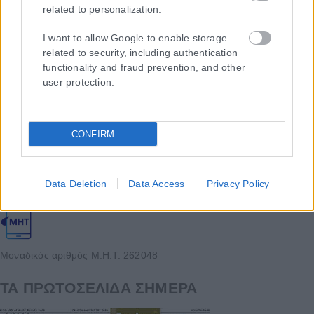
related to personalization.
I want to allow Google to enable storage
related to security, including authentication
functionality and fraud prevention, and other
user protection.
Η εταιρεία με την επωνυμία “POLITICAL MEDIA GROUP A.E.” και κατ’
CONFIRM
επέκταση η ιστοσελίδα που κατέχει αυτή “www.karfitsa.gr”
συμμορφώνονται με τη Σύσταση (ΕΕ) 2018/334 της Επιτροπής της
1ης Μαρτίου 2018 σχετικά με τα μέτρα για την αποτελεσματική
Data Deletion
Data Access
Privacy Policy
αντιμετώπιση του παράνομου περιεχομένου στο διαδίκτυο (L 63).
Μοναδικός αριθμός Μ.Η.Τ. 262048
ΤΑ ΠΡΩΤΟΣΕΛΙΔΑ ΣΗΜΕΡΑ