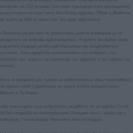
αποβολές σε 222 γυναίκες που είχαν προσφύγει στην εξωσωματική
γονιμοποίηση και είχαν κάνει δύο δόσεις εμβολίου Pfizer ή Moderna,
σε σχέση με 983 γυναίκες που δεν είχαν εμβολιαστεί.
«Πρόκειται για μία από τις μεγαλύτερες μελέτες αναφορικά με τη
γονιμότητα σε ασθενείς εμβολιασμένους. Η μελέτη δεν βρήκε καμία
σημαντική διαφορά μεταξύ εμβολιασμένων και ανεμβολίαστων
γυναικών, όσον αφορά την ενεργοποίηση των ωοθηκών, την
ποιότητα των ωαρίων, την ανάπτυξη του εμβρύου ή την έκβαση της
κύησης.
Αυτά τα ευρήματά μας πρέπει να καθησυχάσουν όσες προσπαθούν
να κάνουν παιδί ή βρίσκονται σε αρχικό στάδιο εγκυμοσύνης»,
δήλωσε η δρ Άαρον.
«Θα ανακουφίσει τους ανθρώπους να μάθουν ότι το εμβόλιο Covid-
19 δεν επηρεάζει το αναπαραγωγικό δυναμικό τους», τόνισε και ο
καθηγητής Γυναικολογίας-Μαιευτικής Άλαν Κόπερμαν.