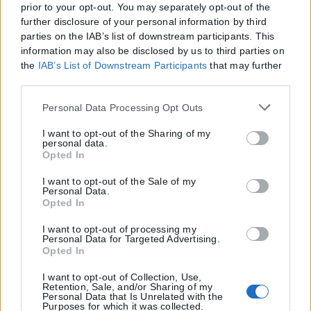
prior to your opt-out. You may separately opt-out of the
further disclosure of your personal information by third
parties on the IAB’s list of downstream participants. This
information may also be disclosed by us to third parties on
the
IAB’s List of Downstream Participants
that may further
disclose it to other third parties.
Please note that this website/app uses one or more Google
Personal Data Processing Opt Outs
services and may gather and store information including
but not limited to your visit or usage behaviour. You may
I want to opt-out of the Sharing of my
personal data.
click to grant or deny consent to Google and its third-party
Opted In
tags to use your data for below specified purposes in below
Google consent section.
I want to opt-out of the Sale of my
Personal Data.
Opted In
I want to opt-out of processing my
Personal Data for Targeted Advertising.
Opted In
I want to opt-out of Collection, Use,
Retention, Sale, and/or Sharing of my
Personal Data that Is Unrelated with the
Purposes for which it was collected.