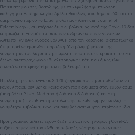
Η δεύτερη έρευνα από επιστήμονες της Σχολής Δημόσιας Υγείας του
Πανεπιστημίου της Βοστώνης, με επικεφαλής την επίκουρη
καθηγήτρια Επιδημιολογίας Αμέλια Βέσελινκ, που δημοσιεύθηκε στο
αμερικανικό περιοδικό Επιδημιολογίας «American Journal of
Epidemiology», συμπέρανε ότι ο εμβολιασμός κατά της Covid-19 δεν
επηρεάζει τη γονιμότητα ούτε των ανδρών ούτε των γυναικών.
Αντίθετα, αν ένας άνδρας μολυνθεί από τον κορονοϊό, διαπιστώθηκε
ότι μπορεί να εμφανίσει παροδική (όχι μόνιμη) μείωση της
γονιμότητάς του λόγω της μειωμένης ποιότητας σπέρματος του και
άλλων αναπαραγωγικών δυσλειτουργιών, κάτι που όμως είναι
δυνατό να αποφευχθεί με τον εμβολιασμό του.
Η μελέτη, η οποία έγινε σε 2.126 ζευγάρια που προσπαθούσαν να
κάνουν παιδί, δεν βρήκε καμία συσχέτιση ανάμεσα στον εμβολιασμό
(με εμβόλια Pfizer, Moderna ή Johnson & Johnson) και στη
γονιμότητα (την πιθανότητα σύλληψης σε κάθε έμμηνο κύκλο). Η
γονιμότητα εμβολιασμένων και ανεμβολίαστων ήταν περίπου η ίδια.
Προηγούμενες μελέτες έχουν δείξει ότι αφενός η λοίμωξη Covid-19
αυξάνει σημαντικά τον κίνδυνο σοβαρής νόσησης των εγκύων
αφετέρου τα εμβόλια προστατεύουν τις εγκύους, μεταφέρουν