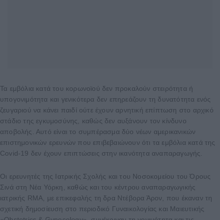
Τα εμβόλια κατά του κορωνοϊού δεν προκαλούν στειρότητα ή
υπογονιμότητα και γενικότερα δεν επηρεάζουν τη δυνατότητα ενός
ζευγαριού να κάνει παιδί ούτε έχουν αρνητική επίπτωση στο αρχικό
στάδιο της εγκυμοσύνης, καθώς δεν αυξάνουν τον κίνδυνο
αποβολής. Αυτό είναι το συμπέρασμα δύο νέων αμερικανικών
επιστημονικών ερευνών που επιβεβαιώνουν ότι τα εμβόλια κατά της
Covid-19 δεν έχουν επιπτώσεις στην ικανότητα αναπαραγωγής.
Οι ερευνητές της Ιατρικής Σχολής και του Νοσοκομείου του Όρους
Σινά στη Νέα Υόρκη, καθώς και του κέντρου αναπαραγωγικής
ιατρικής RMA, με επικεφαλής τη δρα Ντέβορα Άρον, που έκαναν τη
σχετική δημοσίευση στο περιοδικό Γυναικολογίας και Μαιευτικής
«Obstetrics & Gynecology», συνέκριναν τη γονιμότητα και τις