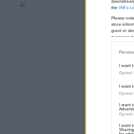
downstream 
the
IAB’s L
Please note
store inform
grant or de
purposes in
Persona
I want 
Opted 
I want 
Opted 
I want 
Adverti
Opted 
I want 
Sharing
for whic