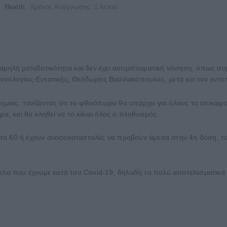
Health
Χρόνος Ανάγνωσης: 1 λεπτό
αμηλή μεταδοτικότητα και δεν έχει ασυμπτωματική νόσηση, όπως συμβ
μονολογίας-Εντατικής, Θεόδωρος Βασιλακόπουλος, μετά και τον εντ
δημίας, τονίζοντας ότι το φθινόπωρο θα υπάρχει για όλους το επικαι
ρα, και θα κληθεί να το κάνει όλος ο πληθυσμός.
πό 60 ή έχουν ανοσοκαταστολές να προβούν άμεσα στην 4η δόση, το
πλα που έχουμε κατά του Covid-19, δηλαδή τα πολύ αποτελεσματικά χ