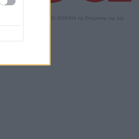
φώνονται με τη Σύσταση (ΕΕ) 2018/334 της Επιτροπής της 1ης