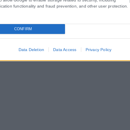
ication functionality and fraud prevention, and other user protection.
 επέκταση η ιστοσελίδα που κατέχει αυτή “www.karfitsa.gr” συμμορ
ιση του παράνομου περιεχομένου στο διαδίκτυο (L 63).
CONFIRM
Data Deletion
Data Access
Privacy Policy