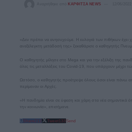
Αναρτήθηκε από
ΚΑΡΦΙΤΣΑ NEWS
12/06/2022
«Δεν πρέπει να ανησυχούμε. Η ευλογιά των πιθήκων έχει χ
ανεξέλεγκτη μετάδοσή της» ξεκαθάρισε ο καθηγητής Πνευ
Ο καθηγητής μίλησε στο Mega και για την εξέλιξη της παν
όλες τις μεταλλάξεις του Covid-19, που υπάρχουν μέχρι τώ
Ωστόσο, ο καθηγητής προέτρεψε όλους όσοι είναι πάνω α
περίμεναν οι Αρχές.
«Η πανδημία είναι σε ύφεση και χάρη στα νέα σημαντικά ό
την κοινωνία», επισήμανε.
Share
212
Tweet
133
Send