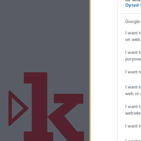
Opted 
Google
I want 
on web 
I want 
purpos
I want 
I want 
web or 
I want 
website
I want 
I want 