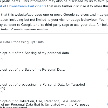
participants. This information may also be disclosed by us to third p
ist of Downstream Participants
that may further disclose it to other thi
 that this website/app uses one or more Google services and may g
ation including but not limited to your visit or usage behaviour. You m
ny consent to Google and its third-party tags to use your data for bel
 below Google consent section.
l Data Processing Opt Outs
to opt-out of the Sharing of my personal data.
In
to opt-out of the Sale of my Personal Data.
In
to opt-out of processing my Personal Data for Targeted
sing.
In
to opt-out of Collection, Use, Retention, Sale, and/or
 of my Personal Data that Is Unrelated with the Purposes
h it was collected.