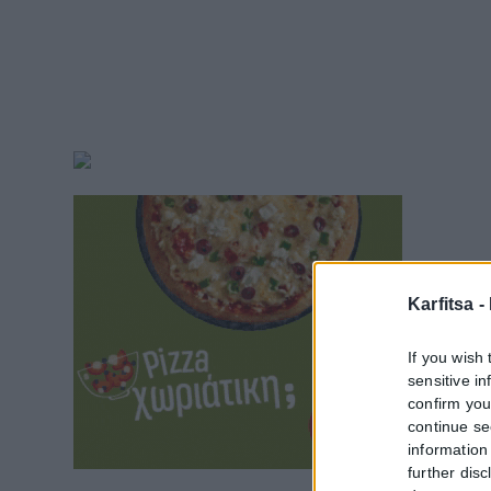
Karfitsa -
If you wish 
sensitive i
confirm you
continue se
information 
further disc