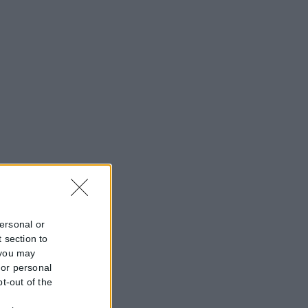
personal or
 section to
 you may
 or personal
pt-out of the
f