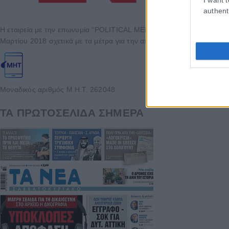
authent
Η εταιρεία με την επωνυμία “POLITICAL MEDIA GROUP A.E.” και κατ’
Μαρτίου 2018 σχετικά με τα μέτρα για την αποτελεσματική αντιμετώπ
Μοναδικός αριθμός Μ.Η.Τ. 262048
ΤΑ ΠΡΩΤΟΣΕΛΙΔΑ ΣΗΜΕΡΑ