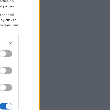
arties on
rd parties.
ather and
ay click to
ow specified