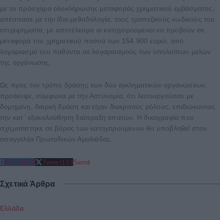
με το πρόσχημα ολοκλήρωσης μεταφοράς χρηματικού εμβάσματος,
απέσπασε με την ίδια μεθοδολογία, τους τραπεζικούς κωδικούς του
επιχειρηματία, με αποτέλεσμα οι κατηγορούμενοι να προβούν σε
μεταφορά του χρηματικού ποσού των 154.900 ευρώ, από
λογαριασμό του παθόντα σε λογαριασμούς των υπολοίπων μελών
της οργάνωσης.
Ως προς τον τρόπο δράσης των δύο εγκληματικών οργανώσεων,
προέκυψε, σύμφωνα με την Αστυνομία, ότι λειτουργούσαν με
δομημένη, διαρκή δράση και είχαν διακριτούς ρόλους, επιδιώκοντας
την κατ΄ εξακολούθηση διάπραξη απατών. Η δικογραφία που
σχηματίστηκε σε βάρος των κατηγορούμενων θα υποβληθεί στον
εισαγγελέα Πρωτοδικών Αμαλιάδας.
Share
212
Tweet
133
Send
Σχετικά Άρθρα
Ελλάδα