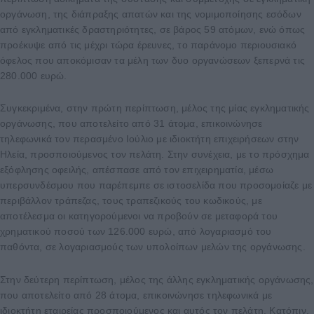
οργάνωση, της διάπραξης απατών και της νομιμοποίησης εσόδων
από εγκληματικές δραστηριότητες, σε βάρος 59 ατόμων, ενώ όπως
προέκυψε από τις μέχρι τώρα έρευνες, το παράνομο περιουσιακό
όφελος που αποκόμισαν τα μέλη των δυο οργανώσεων ξεπερνά τις
280.000 ευρώ.
Συγκεκριμένα, στην πρώτη περίπτωση, μέλος της μίας εγκληματικής
οργάνωσης, που αποτελείτο από 31 άτομα, επικοινώνησε
τηλεφωνικά τον περασμένο Ιούλιο με ιδιοκτήτη επιχειρήσεων στην
Ηλεία, προσποιούμενος τον πελάτη. Στην συνέχεια, με το πρόσχημα
εξόφλησης οφειλής, απέσπασε από τον επιχειρηματία, μέσω
υπερσυνδέσμου που παρέπεμπε σε ιστοσελίδα που προσομοίαζε με
περιβάλλον τράπεζας, τους τραπεζικούς του κωδικούς, με
αποτέλεσμα οι κατηγορούμενοι να προβούν σε μεταφορά του
χρηματικού ποσού των 126.000 ευρώ, από λογαριασμό του
παθόντα, σε λογαριασμούς των υπολοίπων μελών της οργάνωσης.
Στην δεύτερη περίπτωση, μέλος της άλλης εγκληματικής οργάνωσης,
που αποτελείτο από 28 άτομα, επικοινώνησε τηλεφωνικά με
ιδιοκτήτη εταιρείας προσποιούμενος και αυτός τον πελάτη. Κατόπιν,