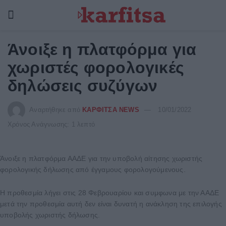
Άνοιξε η πλατφόρμα για
χωριστές φορολογικές
δηλώσεις συζύγων
Αναρτήθηκε από
ΚΑΡΦΙΤΣΑ NEWS
10/01/2022
Χρόνος Ανάγνωσης: 1 λεπτό
Άνοιξε η πλατφόρμα ΑΑΔΕ για την υποβολή αίτησης χωριστής
φορολογικής δήλωσης από έγγαμους φορολογούμενους.
Η προθεσμία λήγει στις 28 Φεβρουαρίου και συμφωνα με την ΑΑΔΕ
μετά την προθεσμία αυτή δεν είναι δυνατή η ανάκληση της επιλογής
υποβολής χωριστής δήλωσης.