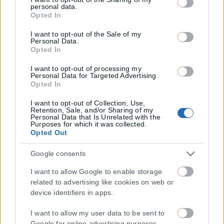
personal data.
click to grant or deny consent to Google and its third-party
Opted In
tags to use your data for below specified purposes in below
Google consent section.
I want to opt-out of the Sale of my
Personal Data.
Opted In
I want to opt-out of processing my
Personal Data for Targeted Advertising.
Opted In
Η εταιρεία με την επωνυμία “POLITICAL MEDIA GROUP A.E.” και κατ’
I want to opt-out of Collection, Use,
επέκταση η ιστοσελίδα που κατέχει αυτή “www.karfitsa.gr”
Retention, Sale, and/or Sharing of my
Personal Data that Is Unrelated with the
συμμορφώνονται με τη Σύσταση (ΕΕ) 2018/334 της Επιτροπής της
Purposes for which it was collected.
1ης Μαρτίου 2018 σχετικά με τα μέτρα για την αποτελεσματική
Opted Out
αντιμετώπιση του παράνομου περιεχομένου στο διαδίκτυο (L 63).
Google consents
I want to allow Google to enable storage
related to advertising like cookies on web or
Μοναδικός αριθμός Μ.Η.Τ. 262048
device identifiers in apps.
ΤΑ ΠΡΩΤΟΣΕΛΙΔΑ ΣΗΜΕΡΑ
I want to allow my user data to be sent to
Google for online advertising purposes.