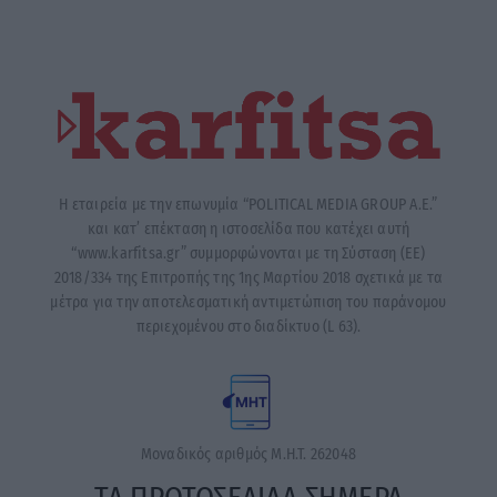
Η εταιρεία με την επωνυμία “POLITICAL MEDIA GROUP A.E.”
και κατ’ επέκταση η ιστοσελίδα που κατέχει αυτή
“www.karfitsa.gr” συμμορφώνονται με τη Σύσταση (ΕΕ)
2018/334 της Επιτροπής της 1ης Μαρτίου 2018 σχετικά με τα
μέτρα για την αποτελεσματική αντιμετώπιση του παράνομου
περιεχομένου στο διαδίκτυο (L 63).
Μοναδικός αριθμός Μ.Η.Τ. 262048