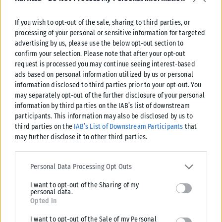
If you wish to opt-out of the sale, sharing to third parties, or
processing of your personal or sensitive information for targeted
ΕΛΛΆΔΑ
advertising by us, please use the below opt-out section to
confirm your selection. Please note that after your opt-out
Υπουργείο Κλιματικής Κρίσης: Ενέργειες για την κρατική
request is processed you may continue seeing interest-based
αρωγή προς τους πυρόπληκτους
ads based on personal information utilized by us or personal
Σε εξέλιξη βρίσκονται οι διαδικασίες κρατικής αρωγής για τις περιοχές
information disclosed to third parties prior to your opt-out. You
που επλήγησαν από τις πρόσφατες πυρκαγιές, με τις αρμόδιες αρχές...
may separately opt-out of the further disclosure of your personal
information by third parties on the IAB’s list of downstream
ΑΝΑΡΤΉΘΗΚΕ ΑΠΌ
KARFITSANEWS
02/08/2026
participants. This information may also be disclosed by us to
third parties on the
IAB’s List of Downstream Participants
that
may further disclose it to other third parties.
Please note that this website/app uses one or more Google
services and may gather and store information including but not
Personal Data Processing Opt Outs
limited to your visit or usage behaviour. You may click to grant or
I want to opt-out of the Sharing of my
deny consent to Google and its third-party tags to use your data
personal data.
for below specified purposes in below Google consent section.
Opted In
I want to opt-out of the Sale of my Personal