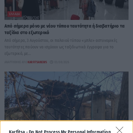
ΕΛΛΆΔΑ
Από σήμερα μόνο με νέου τύπου ταυτότητα ή διαβατήριο τα
ταξίδια στο εξωτερικό
Από σήμερα, 3 Αυγούστου, οι παλαιού τύπου «μπλε» αστυνομικές
ταυτότητες παύουν να ισχύουν ως ταξιδιωτικά έγγραφα για το
εξωτερικό, με...
ΑΝΑΡΤΉΘΗΚΕ ΑΠΌ
KARFITSANEWS
03/08/2026
Karfitsa -
Do Not Process My Personal Information