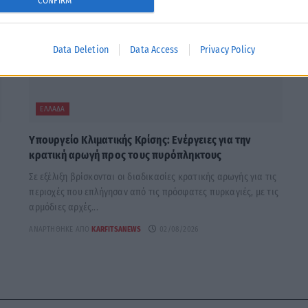
CONFIRM
Data Deletion
Data Access
Privacy Policy
ΕΛΛΆΔΑ
Υπουργείο Κλιματικής Κρίσης: Ενέργειες για την
κρατική αρωγή προς τους πυρόπληκτους
Σε εξέλιξη βρίσκονται οι διαδικασίες κρατικής αρωγής για τις
περιοχές που επλήγησαν από τις πρόσφατες πυρκαγιές, με τις
αρμόδιες αρχές...
ΑΝΑΡΤΉΘΗΚΕ ΑΠΌ
KARFITSANEWS
02/08/2026