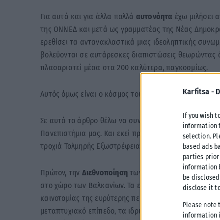
Για αυτά και για άλλα πολλά
αυτονόητα
έχω μιλήσει α
της ΟΝΝΕΔ και μετά ως γραμματέας της Νέας Δημοκρατ
ερεθίσει τα αντανακλαστικά μιας ιδεοληπτικής συνωμ
βολεύονται σε αυτάρεσκες διαπιστώσεις θεωρώντας 
πλασαριστεί μέσα στα 200 καλύτερα, παγκοσμίως.
Karfitsa -
D
Αυτός όμως είναι ο κόσμος του χτες.
If you wish t
Σε αυτό το άρθρο θέλω να συνοψίσω τα
βήματα
για τ
information 
Πανεπιστήμια μας. Και εκεί πρέπει να δώσουμε ιδιαί
selection. P
τροχιά Τολμηρής Εξωστρέφειας και Βιώσιμης Ανάπτυξη
based ads ba
parties prior
information 
Πρώτον, την
Διεθνοποίηση
των Ιδρυμάτων ώστε να μετ
be disclosed
στο χώρο των Βαλκανίων. Τα ελληνικά Πανεπιστήμια έ
disclose it t
καινοτομίας της ευρύτερης περιοχής. Με περισσότερ
Please note 
μεταπτυχιακό επίπεδο, τα ιδρύματα μας θα έχουν τη
information i