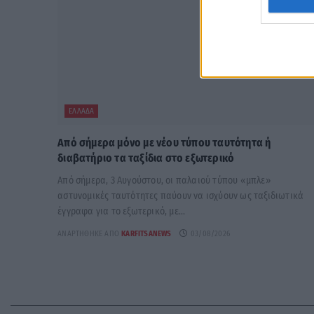
ΕΛΛΆΔΑ
Από σήμερα μόνο με νέου τύπου ταυτότητα ή
διαβατήριο τα ταξίδια στο εξωτερικό
Από σήμερα, 3 Αυγούστου, οι παλαιού τύπου «μπλε»
αστυνομικές ταυτότητες παύουν να ισχύουν ως ταξιδιωτικά
έγγραφα για το εξωτερικό, με...
ΑΝΑΡΤΉΘΗΚΕ ΑΠΌ
KARFITSANEWS
03/08/2026