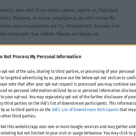
νοικτά, πριν από 10 και πλέον χρόνια, πρώτα ως Πρόεδρος
ίας. Μάλιστα, το έκανα γνωρίζοντας ότι κάτι τέτοιο θα
οσίας όσων αγωνίζονται για τη…στασιμότητα. Εκείνων που
άξιο αναφοράς πως κάποιο Ίδρυμα κατάφερε να
o Not Process My Personal Information
o opt-out of the sale, sharing to third parties, or processing of your personal
ον
κόσμο του αύριο
στα Δημόσια Ιδρύματα. Στα
for targeted advertising by us, please use the below opt-out section to conf
τερο βάρος, με σκοπό να βάλουμε τα Πανεπιστήμιά μας σε
lease note that after your opt-out request is processed you may continue see
ς, μέσα από τρεις καθοριστικούς καταλύτες.
sed on personal information utilized by us or personal information disclose
 to your opt-out. You may separately opt-out of the further disclosure of you
by third parties on the IAB’s list of downstream participants. This informati
εξελιχθούν σε περιφερειακά κέντρα εκπαίδευσης, ιδιαίτερα
 by us to third parties on the
IAB’s List of Downstream Participants
that may 
χουν τα εχέγγυα να γίνουν κόμβος έρευνας και
o other third parties.
α ξενόγλωσσα προγράμματα σπουδών, σε προπτυχιακό και
that this website/app uses one or more Google services and may gather and
 δυνατότητα, αφενός να προσελκύουν περισσότερους
ncluding but not limited to your visit or usage behaviour. You may click to 