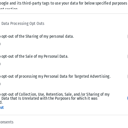
υν ένα δίκτυο (networking) στη Νοτιανατολική Ευρώπη
oogle and its third-party tags to use your data for below specified purposes
nt section.
είτε το Πανεπιστήμιο Μακεδονίας να ιδρύσει ένα τμήμα στα
και θετικό αντίκτυπο που θα έχει μια τέτοια ενέργεια για
 Data Processing Opt Outs
o opt-out of the Sharing of my personal data.
Πανεπιστήμια να γίνουν κατ’ εξοχήν χώρος παραγωγής νέας
n
κονομική ανάπτυξη. Αυτό περνάει μέσα από τα αναγκαία
ύν προγράμματα, με την δέσμευση πρόσληψης ποσοστού των
o opt-out of the Sale of my Personal Data.
ργασίας ενώ ταυτόχρονα θα μειωθούν με αυτόν τον τρόπο τα
n
πό αυτές τις συνέργειες θα αναβαθμιστούν οι υποδομές αλλά
o opt-out of processing my Personal Data for Targeted Advertising.
λαίσιο αυτό ας σκεφτούμε πόσο σημαντικό είναι να
n
ρά, σαν αυτό που υλοποιούμε ως δικηγορική εταιρεία
ειρία και θέσεις εργασίας σε πολλούς φοιτητές.
o opt-out of Collection, Use, Retention, Sale, and/or Sharing of my
 Data that Is Unrelated with the Purposes for which it was
d.
χρηματοδότηση
. Η ενίσχυση του αυτοδιοίκητου και η
ut
απτύσονται με τις δικές τους δυνάμεις, πρέπει να συνδέεται
. Αυτοί οι δείκτες θα διαμορφώνουν μια λίστα αξιολόγησης
consents