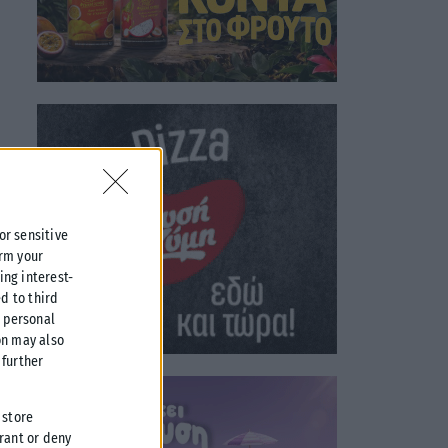
 or sensitive
irm your
ing interest-
d to third
r personal
on may also
further
 store
grant or deny