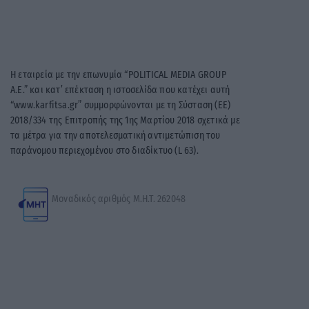
Η εταιρεία με την επωνυμία “POLITICAL MEDIA GROUP
A.E.” και κατ’ επέκταση η ιστοσελίδα που κατέχει αυτή
“www.karfitsa.gr” συμμορφώνονται με τη Σύσταση (ΕΕ)
2018/334 της Επιτροπής της 1ης Μαρτίου 2018 σχετικά με
τα μέτρα για την αποτελεσματική αντιμετώπιση του
παράνομου περιεχομένου στο διαδίκτυο (L 63).
Μοναδικός αριθμός Μ.Η.Τ. 262048