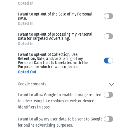
for below specified purposes in below Google consent section.
Opted In
I want to opt-out of the Sale of my Personal
Data.
Opted In
I want to opt-out of processing my Personal
Data for Targeted Advertising.
Opted In
I want to opt-out of Collection, Use,
ΕΛΛΆΔΑ
Retention, Sale, and/or Sharing of my
Personal Data that Is Unrelated with the
Υπουργείο Κλιματικής Κρίσης: Ενέργειες για την κρατική
Purposes for which it was collected.
Opted Out
αρωγή προς τους πυρόπληκτους
Σε εξέλιξη βρίσκονται οι διαδικασίες κρατικής αρωγής για τις περιοχές
Google consents
που επλήγησαν από τις πρόσφατες πυρκαγιές, με τις αρμόδιες αρχές...
I want to allow Google to enable storage related
ΑΝΑΡΤΉΘΗΚΕ ΑΠΌ
KARFITSANEWS
02/08/2026
to advertising like cookies on web or device
identifiers in apps.
I want to allow my user data to be sent to Google
for online advertising purposes.