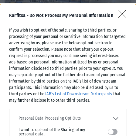
Karfitsa -
Do Not Process My Personal Information
If you wish to opt-out of the sale, sharing to third parties, or
processing of your personal or sensitive information for targeted
advertising by us, please use the below opt-out section to
confirm your selection. Please note that after your opt-out
ΕΛΛΆΔΑ
request is processed you may continue seeing interest-based
Από σήμερα μόνο με νέου τύπου ταυτότητα ή διαβατήριο τα
ads based on personal information utilized by us or personal
ταξίδια στο εξωτερικό
information disclosed to third parties prior to your opt-out. You
may separately opt-out of the further disclosure of your personal
Από σήμερα, 3 Αυγούστου, οι παλαιού τύπου «μπλε» αστυνομικές
information by third parties on the IAB’s list of downstream
ταυτότητες παύουν να ισχύουν ως ταξιδιωτικά έγγραφα για το
participants. This information may also be disclosed by us to
εξωτερικό, με...
third parties on the
IAB’s List of Downstream Participants
that
ΑΝΑΡΤΉΘΗΚΕ ΑΠΌ
KARFITSANEWS
03/08/2026
may further disclose it to other third parties.
Please note that this website/app uses one or more Google
services and may gather and store information including but not
Personal Data Processing Opt Outs
limited to your visit or usage behaviour. You may click to grant or
I want to opt-out of the Sharing of my
deny consent to Google and its third-party tags to use your data
personal data.