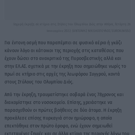
Ισχυρή έκρηξη σε κτήριο στις Στήλες του Ολυμπίου Διός στην Αθήνα, Τετάρτη 26
Ιανουαρίου 2022. (ΑΝΤΩΝΗΣ ΝΙΚΟΛΟΠΟΥΛΟΣ/EUROKINISSI)
Για έντονη οσμή που παραπέμπει σε φυσικό αέριο ή γκάζι
κάνουν λόγο οι κάτοικοι της περιοχής στις καταθέσεις που
έχουν δώσει στο ανακριτικό της Πυροσβεστικής αλλά και
στην ΕΛ.ΑΣ. σχετικά με την έκρηξη που σημειώθηκε νωρίς το
πρωί σε κτήριο στις αρχές της λεωφόρου Συγγρού, κοντά
στους Στύλους του Ολυμπίου Διός.
Από την έκρηξη, τραυματίστηκε σοβαρά ένας 78χρονος και
διακομίστηκε στο νοσοκομείο. Επίσης, χρειάστηκε να
παρασχεθούν οι πρώτες βοήθειες σε δύο άτομα. Η έκρηξη
προκάλεσε επίσης πυρκαγιά στον ημιώροφο, η οποία
επεκτάθηκε στον πρώτο όροφο, ενώ έχουν σημειωθεί
εκτεταμένες ζημιές και σε άλλα κτίρια της περιοχής λόγω του