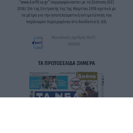
“www.karfitsa.gr” συμμορφώνονται με τη Σύσταση (ΕΕ)
2018/334 της Επιτροπής της 1ης Μαρτίου 2018 σχετικά με
τα μέτρα για την αποτελεσματική αντιμετώπιση του
παράνομου περιεχομένου στο διαδίκτυο (L 63).
Μοναδικός αριθμός Μ.Η.Τ.
262048
ΤΑ ΠΡΩΤΟΣΕΛΙΔΑ ΣΗΜΕΡΑ