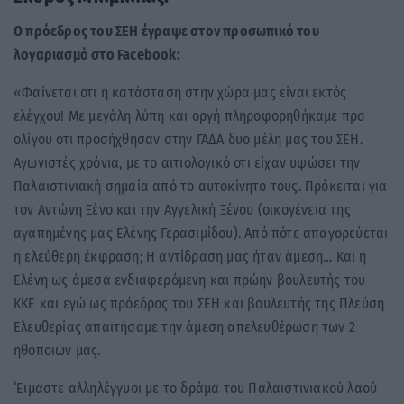
Ο πρόεδρος του ΣΕΗ έγραψε στον προσωπικό του
λογαριασμό στο Facebook:
«Φαίνεται οτι η κατάσταση στην χώρα μας είναι εκτός
ελέγχου! Με μεγάλη λύπη και οργή πληροφορηθήκαμε προ
ολίγου οτι προσήχθησαν στην ΓΑΔΑ δυο μέλη μας του ΣΕΗ.
Αγωνιστές χρόνια, με το αιτιολογικό οτι είχαν υψώσει την
Παλαιστινιακή σημαία από το αυτοκίνητο τους. Πρόκειται για
τον Αντώνη Ξένο και την Αγγελική Ξένου (οικογένεια της
αγαπημένης μας Ελένης Γερασιμίδου). Από πότε απαγορεύεται
η ελεύθερη έκφραση; Η αντίδραση μας ήταν άμεση… Και η
Ελένη ως άμεσα ενδιαφερόμενη και πρώην βουλευτής του
ΚΚΕ και εγώ ως πρόεδρος του ΣΕΗ και βουλευτής της Πλεύση
Ελευθερίας απαιτήσαμε την άμεση απελευθέρωση των 2
ηθοποιών μας.
‘Ειμαστε αλληλέγγυοι με το δράμα του Παλαιστινιακού λαού