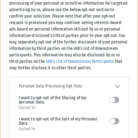
processing of your personal or sensitive information for targeted
advertising by us, please use the below opt-out section to
confirm your selection. Please note that after your opt-out
request is processed you may continue seeing interest-based
ads based on personal information utilized by us or personal
information disclosed to third parties prior to your opt-out. You
may separately opt-out of the further disclosure of your personal
information by third parties on the IAB’s list of downstream
participants. This information may also be disclosed by us to
third parties on the
IAB’s List of Downstream Participants
that
may further disclose it to other third parties.
Please note that this website/app uses one or more Google
services and may gather and store information including but not
Personal Data Processing Opt Outs
ΕΛΛΆΔΑ
limited to your visit or usage behaviour. You may click to grant or
I want to opt-out of the Sharing of my
deny consent to Google and its third-party tags to use your data
Από σήμερα μόνο με νέου τύπου ταυτότητα ή διαβατήριο τα
personal data.
for below specified purposes in below Google consent section.
Opted In
ταξίδια στο εξωτερικό
Από σήμερα, 3 Αυγούστου, οι παλαιού τύπου «μπλε» αστυνομικές
I want to opt-out of the Sale of my Personal
ταυτότητες παύουν να ισχύουν ως ταξιδιωτικά έγγραφα για το
Data.
Opted In
εξωτερικό, με...