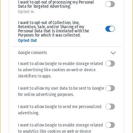
ΑΝΑΡΤΉΘΗΚΕ ΑΠΌ
KARFITSANEWS
03/08/2026
I want to opt-out of processing my Personal
Data for Targeted Advertising.
Opted In
I want to opt-out of Collection, Use,
Retention, Sale, and/or Sharing of my
Personal Data that Is Unrelated with the
Purposes for which it was collected.
Opted Out
Google consents
I want to allow Google to enable storage related
to advertising like cookies on web or device
identifiers in apps.
I want to allow my user data to be sent to Google
ΕΛΛΆΔΑ
for online advertising purposes.
Υπουργείο Κλιματικής Κρίσης: Ενέργειες για την κρατική
I want to allow Google to send me personalized
αρωγή προς τους πυρόπληκτους
advertising.
Σε εξέλιξη βρίσκονται οι διαδικασίες κρατικής αρωγής για τις περιοχές
I want to allow Google to enable storage related
που επλήγησαν από τις πρόσφατες πυρκαγιές, με τις αρμόδιες αρχές...
to analytics like cookies on web or device