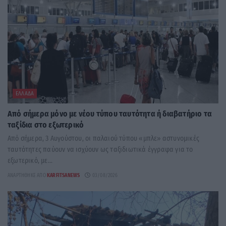
ΕΛΛΆΔΑ
Από σήμερα μόνο με νέου τύπου ταυτότητα ή διαβατήριο τα
ταξίδια στο εξωτερικό
Από σήμερα, 3 Αυγούστου, οι παλαιού τύπου «μπλε» αστυνομικές
ταυτότητες παύουν να ισχύουν ως ταξιδιωτικά έγγραφα για το
εξωτερικό, με...
ΑΝΑΡΤΉΘΗΚΕ ΑΠΌ
KARFITSANEWS
03/08/2026