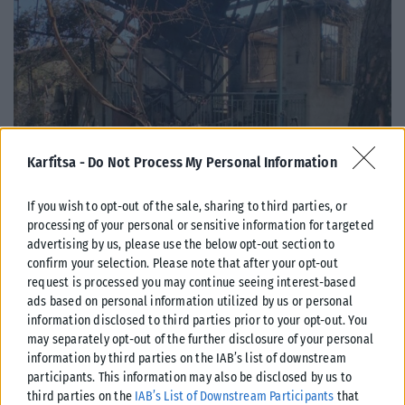
Karfitsa -
Do Not Process My Personal Information
ΕΛΛΆΔΑ
If you wish to opt-out of the sale, sharing to third parties, or
Υπουργείο Κλιματικής Κρίσης: Ενέργειες για την κρατική
processing of your personal or sensitive information for targeted
advertising by us, please use the below opt-out section to
αρωγή προς τους πυρόπληκτους
confirm your selection. Please note that after your opt-out
Σε εξέλιξη βρίσκονται οι διαδικασίες κρατικής αρωγής για τις περιοχές
request is processed you may continue seeing interest-based
που επλήγησαν από τις πρόσφατες πυρκαγιές, με τις αρμόδιες αρχές...
ads based on personal information utilized by us or personal
ΑΝΑΡΤΉΘΗΚΕ ΑΠΌ
KARFITSANEWS
02/08/2026
information disclosed to third parties prior to your opt-out. You
may separately opt-out of the further disclosure of your personal
information by third parties on the IAB’s list of downstream
participants. This information may also be disclosed by us to
third parties on the
IAB’s List of Downstream Participants
that