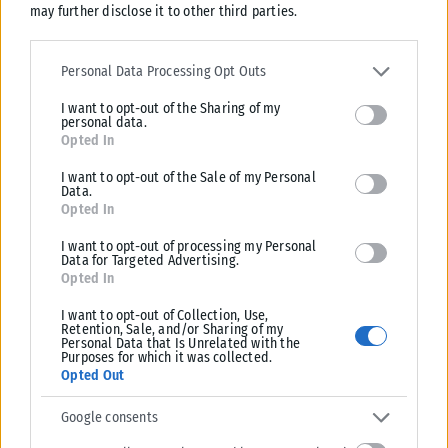
may further disclose it to other third parties.
Please note that this website/app uses one or more Google
services and may gather and store information including but not
Personal Data Processing Opt Outs
limited to your visit or usage behaviour. You may click to grant or
I want to opt-out of the Sharing of my
deny consent to Google and its third-party tags to use your data
personal data.
for below specified purposes in below Google consent section.
Opted In
I want to opt-out of the Sale of my Personal
Data.
Opted In
I want to opt-out of processing my Personal
Data for Targeted Advertising.
Opted In
I want to opt-out of Collection, Use,
Retention, Sale, and/or Sharing of my
Personal Data that Is Unrelated with the
Purposes for which it was collected.
Opted Out
Google consents