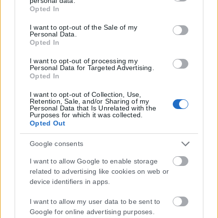
personal data.
click to grant or deny consent to Google and its third-party
Opted In
tags to use your data for below specified purposes in below
Google consent section.
I want to opt-out of the Sale of my
Personal Data.
Opted In
I want to opt-out of processing my
Personal Data for Targeted Advertising.
Opted In
I want to opt-out of Collection, Use,
Retention, Sale, and/or Sharing of my
Personal Data that Is Unrelated with the
Purposes for which it was collected.
Opted Out
Google consents
Η εταιρεία με την επωνυμία “POLITICAL MEDIA GROUP A.E.” και κατ’
I want to allow Google to enable storage
επέκταση η ιστοσελίδα που κατέχει αυτή “www.karfitsa.gr”
related to advertising like cookies on web or
συμμορφώνονται με τη Σύσταση (ΕΕ) 2018/334 της Επιτροπής της
device identifiers in apps.
1ης Μαρτίου 2018 σχετικά με τα μέτρα για την αποτελεσματική
αντιμετώπιση του παράνομου περιεχομένου στο διαδίκτυο (L 63).
I want to allow my user data to be sent to
Google for online advertising purposes.