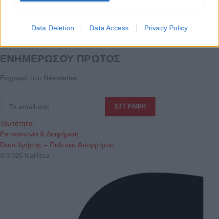
Data Deletion
Data Access
Privacy Policy
Τα
πρωτοσέλιδα
των
εφημερίδων
ΕΝΗΜΕΡΩΣΟΥ ΠΡΩΤΟΣ
Εγγραφή στο Newsletter
Ταυτότητα
Επικοινωνία & Διαφήμιση
Όροι Χρήσης – Πολιτική Απορρήτου
© 2026 Karfitsa