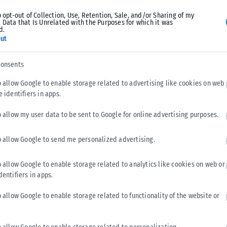
o opt-out of Collection, Use, Retention, Sale, and/or Sharing of my
 Data that Is Unrelated with the Purposes for which it was
d.
ut
consents
o allow Google to enable storage related to advertising like cookies on web
e identifiers in apps.
o allow my user data to be sent to Google for online advertising purposes.
ΕΛΛΆΔΑ
o allow Google to send me personalized advertising.
Υπουργείο Κλιματικής Κρίσης: Ενέργειες για την
o allow Google to enable storage related to analytics like cookies on web or
κρατική αρωγή προς τους πυρόπληκτους
dentifiers in apps.
Σε εξέλιξη βρίσκονται οι διαδικασίες κρατικής αρωγής για τις
περιοχές που επλήγησαν από τις πρόσφατες πυρκαγιές, με τις
o allow Google to enable storage related to functionality of the website or
αρμόδιες αρχές...
ΑΝΑΡΤΉΘΗΚΕ ΑΠΌ
KARFITSANEWS
02/08/2026