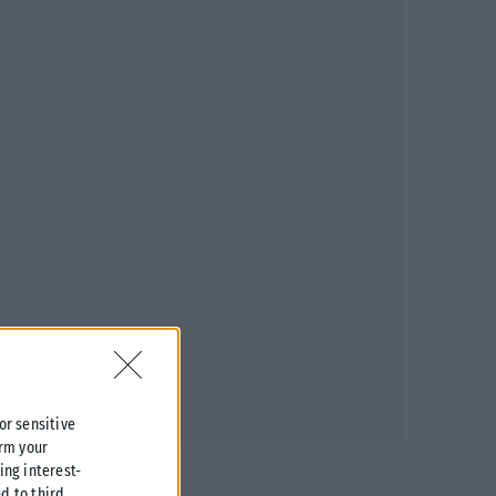
 or sensitive
irm your
ing interest-
d to third