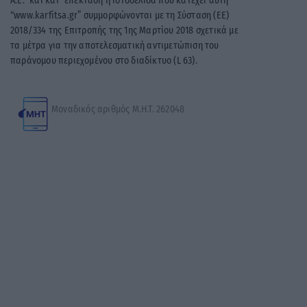
A.E.” και κατ’ επέκταση η ιστοσελίδα που κατέχει αυτή
“www.karfitsa.gr” συμμορφώνονται με τη Σύσταση (ΕΕ)
2018/334 της Επιτροπής της 1ης Μαρτίου 2018 σχετικά με
τα μέτρα για την αποτελεσματική αντιμετώπιση του
παράνομου περιεχομένου στο διαδίκτυο (L 63).
Μοναδικός αριθμός Μ.Η.Τ. 262048