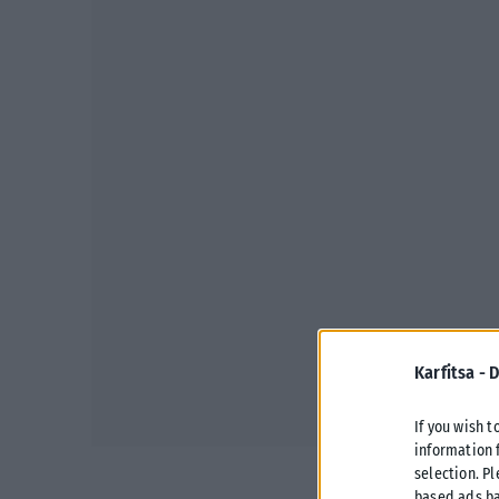
Karfitsa -
D
If you wish t
information 
selection. P
based ads ba