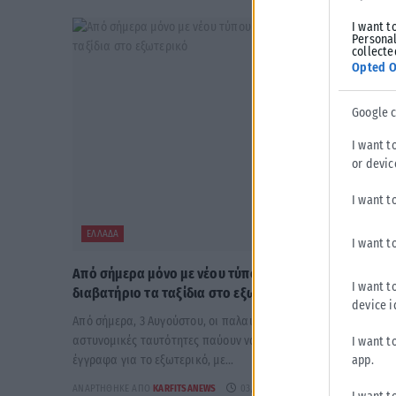
I want t
Personal
collecte
Opted O
Google 
I want t
or devic
I want t
ΕΛΛΆΔΑ
I want t
Από σήμερα μόνο με νέου τύπου ταυτότητα ή
I want t
διαβατήριο τα ταξίδια στο εξωτερικό
device i
Από σήμερα, 3 Αυγούστου, οι παλαιού τύπου «μπλε»
αστυνομικές ταυτότητες παύουν να ισχύουν ως ταξιδιωτικά
I want t
app.
έγγραφα για το εξωτερικό, με...
ΑΝΑΡΤΉΘΗΚΕ ΑΠΌ
KARFITSANEWS
03/08/2026