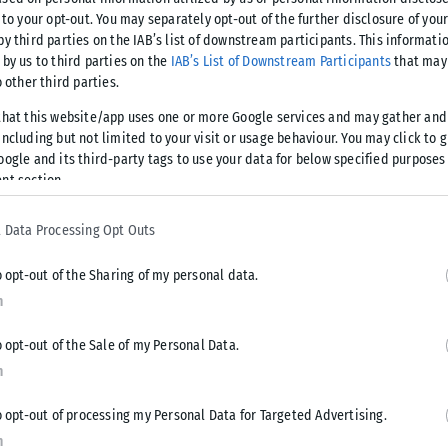
 μεταφέρθηκε τα ξημερώματα στο
 to your opt-out. You may separately opt-out of the further disclosure of you
by third parties on the IAB’s list of downstream participants. This informati
ακολουθεί να νοσηλεύεται εκτός
 by us to third parties on the
IAB’s List of Downstream Participants
that may 
o other third parties.
that this website/app uses one or more Google services and may gather and
κε σε ξενοδοχείο του Ηρακλείου, όπου έσπευσαν
ncluding but not limited to your visit or usage behaviour. You may click to 
oogle and its third-party tags to use your data for below specified purposes
nt section.
ου με ιδιωτικό όχημα, ενώ οι αστυνομικές αρχές αναζητούν
 Data Processing Opt Outs
o opt-out of the Sharing of my personal data.
n
o opt-out of the Sale of my Personal Data.
Tweet
Send
n
o opt-out of processing my Personal Data for Targeted Advertising.
n