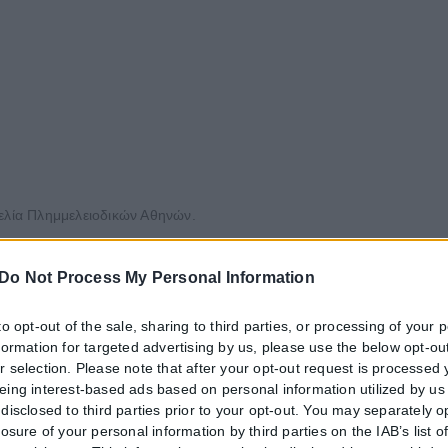
γελία Πλημμελειοδικών Αθηνών.
Do Not Process My Personal Information
to opt-out of the sale, sharing to third parties, or processing of your 
nformation for targeted advertising by us, please use the below opt-out
r selection. Please note that after your opt-out request is processed
eing interest-based ads based on personal information utilized by us
τητα ή διαβατήριο τα ταξίδια στο εξωτερικό
disclosed to third parties prior to your opt-out. You may separately o
losure of your personal information by third parties on the IAB’s list o