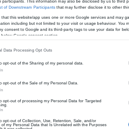
μικές ταυτότητες παύουν να ισχύουν ως ταξιδιωτικά έγγραφα για το 
participants. This information may also be disclosed by us to third p
ist of Downstream Participants
that may further disclose it to other thi
 that this website/app uses one or more Google services and may g
ation including but not limited to your visit or usage behaviour. You m
ny consent to Google and its third-party tags to use your data for bel
ιες για την κρατική αρωγή προς τους πυρόπ
 below Google consent section.
τις περιοχές που επλήγησαν από τις πρόσφατες πυρκαγιές, με τις αρμό
l Data Processing Opt Outs
to opt-out of the Sharing of my personal data.
In
to opt-out of the Sale of my Personal Data.
In
to opt-out of processing my Personal Data for Targeted
sing.
In
to opt-out of Collection, Use, Retention, Sale, and/or
 of my Personal Data that Is Unrelated with the Purposes
h it was collected.