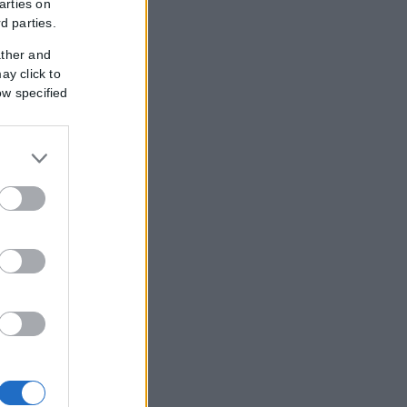
εξωτερικό, με...
arties on
rd parties.
ather and
ay click to
ow specified
ληκτους
διες αρχές...