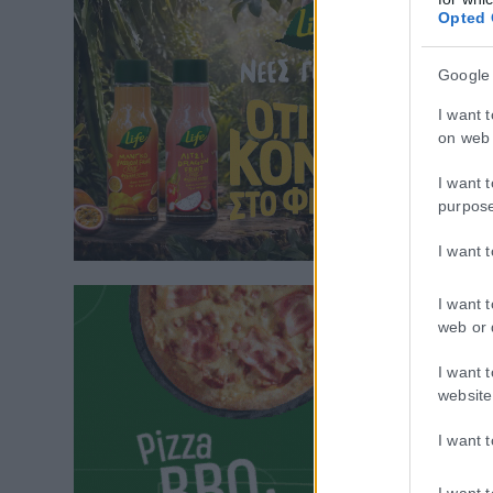
Opted 
Google
I want 
on web 
I want 
purpos
I want 
I want 
web or 
I want 
website
I want 
I want 