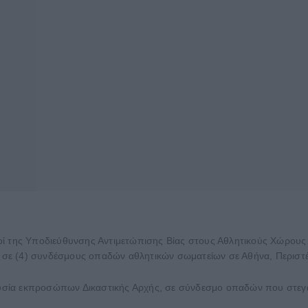
ί της Υποδιεύθυνσης Αντιμετώπισης Βίας στους Αθλητικούς Χώρους τ
ε (4) συνδέσμους οπαδών αθλητικών σωματείων σε Αθήνα, Περιστέρι
σία εκπροσώπων Δικαστικής Αρχής, σε σύνδεσμο οπαδών που στεγάζ