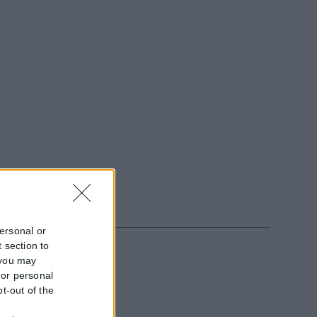
personal or
 section to
 you may
 or personal
pt-out of the
f