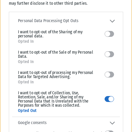
may further disclose it to other third parties.
Please note that this website/app uses one or more Google
services and may gather and store information including but not
Personal Data Processing Opt Outs
limited to your visit or usage behaviour. You may click to grant or
I want to opt-out of the Sharing of my
deny consent to Google and its third-party tags to use your data
personal data.
for below specified purposes in below Google consent section.
Opted In
I want to opt-out of the Sale of my Personal
Data.
Opted In
I want to opt-out of processing my Personal
Data for Targeted Advertising.
Opted In
I want to opt-out of Collection, Use,
Retention, Sale, and/or Sharing of my
Personal Data that Is Unrelated with the
Purposes for which it was collected.
Opted Out
Google consents