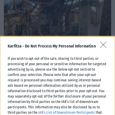
Karfitsa -
Do Not Process My Personal Information
ΕΛΛΆΔΑ
If you wish to opt-out of the sale, sharing to third parties, or
Υπουργείο Κλιματικής Κρίσης: Ενέργειες για την κρατική
processing of your personal or sensitive information for targeted
advertising by us, please use the below opt-out section to
αρωγή προς τους πυρόπληκτους
confirm your selection. Please note that after your opt-out
Σε εξέλιξη βρίσκονται οι διαδικασίες κρατικής αρωγής για τις περιοχές
request is processed you may continue seeing interest-based
που επλήγησαν από τις πρόσφατες πυρκαγιές, με τις αρμόδιες αρχές...
ads based on personal information utilized by us or personal
ΑΝΑΡΤΉΘΗΚΕ ΑΠΌ
KARFITSANEWS
02/08/2026
information disclosed to third parties prior to your opt-out. You
may separately opt-out of the further disclosure of your personal
information by third parties on the IAB’s list of downstream
participants. This information may also be disclosed by us to
third parties on the
IAB’s List of Downstream Participants
that