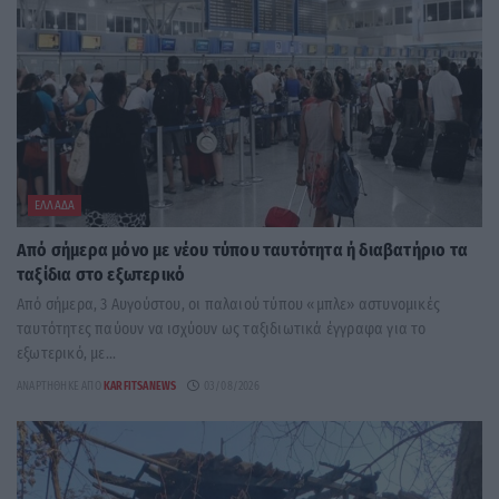
ΕΛΛΆΔΑ
Από σήμερα μόνο με νέου τύπου ταυτότητα ή διαβατήριο τα
ταξίδια στο εξωτερικό
Από σήμερα, 3 Αυγούστου, οι παλαιού τύπου «μπλε» αστυνομικές
ταυτότητες παύουν να ισχύουν ως ταξιδιωτικά έγγραφα για το
εξωτερικό, με...
ΑΝΑΡΤΉΘΗΚΕ ΑΠΌ
KARFITSANEWS
03/08/2026