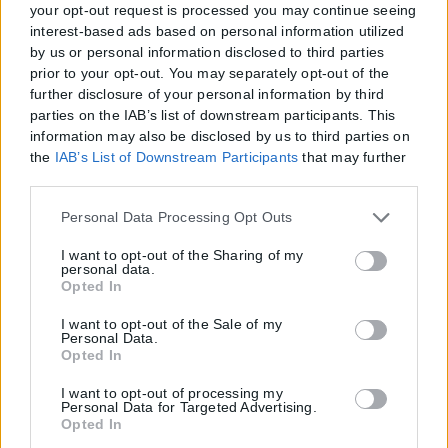
your opt-out request is processed you may continue seeing
interest-based ads based on personal information utilized
by us or personal information disclosed to third parties
prior to your opt-out. You may separately opt-out of the
further disclosure of your personal information by third
parties on the IAB’s list of downstream participants. This
information may also be disclosed by us to third parties on
the
IAB’s List of Downstream Participants
that may further
disclose it to other third parties.
Η εταιρεία με την επωνυμία “POLITICAL MEDIA GROUP A.E.” και κατ’
Please note that this website/app uses one or more Google
επέκταση η ιστοσελίδα που κατέχει αυτή “www.karfitsa.gr”
Personal Data Processing Opt Outs
services and may gather and store information including
συμμορφώνονται με τη Σύσταση (ΕΕ) 2018/334 της Επιτροπής της
but not limited to your visit or usage behaviour. You may
I want to opt-out of the Sharing of my
1ης Μαρτίου 2018 σχετικά με τα μέτρα για την αποτελεσματική
personal data.
click to grant or deny consent to Google and its third-party
αντιμετώπιση του παράνομου περιεχομένου στο διαδίκτυο (L 63).
Opted In
tags to use your data for below specified purposes in below
Google consent section.
I want to opt-out of the Sale of my
Personal Data.
Opted In
Μοναδικός αριθμός Μ.Η.Τ. 262048
I want to opt-out of processing my
Personal Data for Targeted Advertising.
ΤΑ ΠΡΩΤΟΣΕΛΙΔΑ ΣΗΜΕΡΑ
Opted In