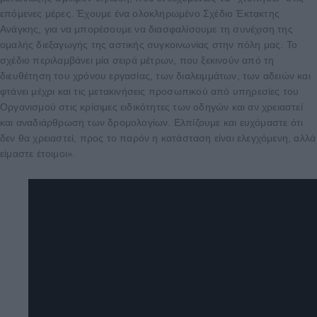
επόμενες μέρες. Έχουμε ένα ολοκληρωμένο Σχέδιο Έκτακτης
Ανάγκης, για να μπορέσουμε να διασφαλίσουμε τη συνέχιση της
ομαλής διεξαγωγής της αστικής συγκοινωνίας στην πόλη μας. Το
σχέδιο περιλαμβάνει μία σειρά μέτρων, που ξεκινούν από τη
διευθέτηση του χρόνου εργασίας, των διαλειμμάτων, των αδειών και
φτάνει μέχρι και τις μετακινήσεις προσωπικού από υπηρεσίες του
Οργανισμού στις κρίσιμες ειδικότητες των οδηγών και αν χρειαστεί
και αναδιάρθρωση των δρομολογίων. Ελπίζουμε και ευχόμαστε ότι
δεν θα χρειαστεί, προς το παρόν η κατάσταση είναι ελεγχόμενη, αλλά
είμαστε έτοιμοι».