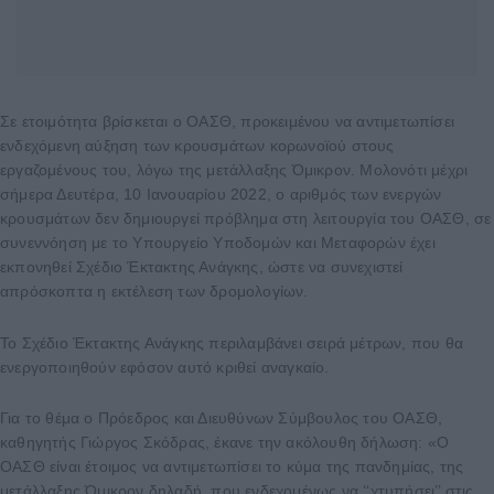
Σε ετοιμότητα βρίσκεται ο ΟΑΣΘ, προκειμένου να αντιμετωπίσει
ενδεχόμενη αύξηση των κρουσμάτων κορωνοϊού στους
εργαζομένους του, λόγω της μετάλλαξης Όμικρον. Μολονότι μέχρι
σήμερα Δευτέρα, 10 Ιανουαρίου 2022, ο αριθμός των ενεργών
κρουσμάτων δεν δημιουργεί πρόβλημα στη λειτουργία του ΟΑΣΘ, σε
συνεννόηση με το Υπουργείο Υποδομών και Μεταφορών έχει
εκπονηθεί Σχέδιο Έκτακτης Ανάγκης, ώστε να συνεχιστεί
απρόσκοπτα η εκτέλεση των δρομολογίων.
Το Σχέδιο Έκτακτης Ανάγκης περιλαμβάνει σειρά μέτρων, που θα
ενεργοποιηθούν εφόσον αυτό κριθεί αναγκαίο.
Για το θέμα ο Πρόεδρος και Διευθύνων Σύμβουλος του ΟΑΣΘ,
καθηγητής Γιώργος Σκόδρας, έκανε την ακόλουθη δήλωση: «Ο
ΟΑΣΘ είναι έτοιμος να αντιμετωπίσει το κύμα της πανδημίας, της
μετάλλαξης Όμικρον δηλαδή, που ενδεχομένως να ‘‘χτυπήσει’’ στις