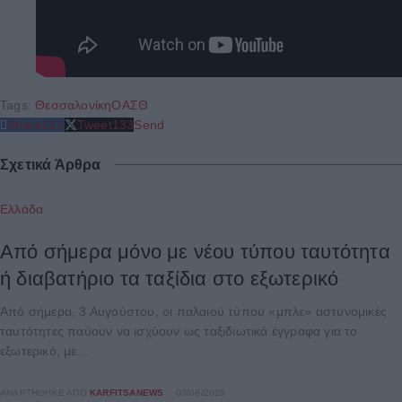
Tags:
Θεσσαλονίκη
ΟΑΣΘ
Share
212
Tweet
133
Send
Σχετικά Άρθρα
Ελλάδα
Από σήμερα μόνο με νέου τύπου ταυτότητα
ή διαβατήριο τα ταξίδια στο εξωτερικό
Από σήμερα, 3 Αυγούστου, οι παλαιού τύπου «μπλε» αστυνομικές
ταυτότητες παύουν να ισχύουν ως ταξιδιωτικά έγγραφα για το
εξωτερικό, με...
ΑΝΑΡΤΉΘΗΚΕ ΑΠΌ
KARFITSANEWS
03/08/2026