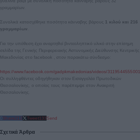
γυάλινα βάζα με συνολική ποσότητα κάνναβης βάρους 32
γραμμαρίων.
Συνολικά κατασχέθηκε ποσότητα κάνναβης βάρους
1 κιλού και 216
γραμμαρίων
.
Για την υπόθεση έχει αναρτηθεί βιντεοληπτικό υλικό στην επίσημη
σελίδα της Γενικής Περιφερειακής Αστυνομικής Διεύθυνσης Κεντρικής
Μακεδονίας στο facebook , στον παρακάτω σύνδεσμο:
https://www.facebook.com/gadpkmakedonias/videos/311954455500
Οι συλληφθέντες οδηγήθηκαν στον Εισαγγελέα Πρωτοδικών
Θεσσαλονίκης, ο οποίος τους παρέπεμψε στον Ανακριτή
Θεσσαλονίκης.
Share
212
Tweet
133
Send
Σχετικά Άρθρα