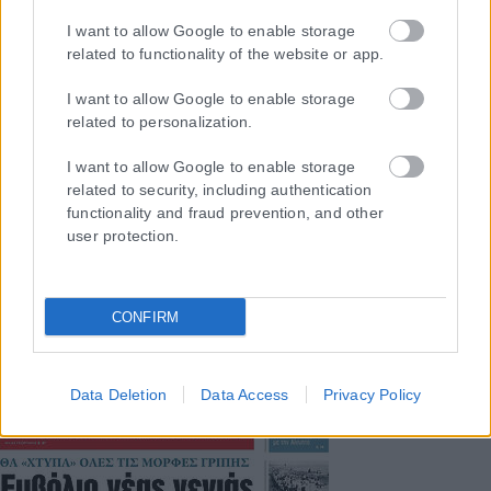
επέκταση η ιστοσελίδα που κατέχει αυτή “www.karfitsa.gr”
συμμορφώνονται με τη Σύσταση (ΕΕ) 2018/334 της Επιτροπής της
I want to allow Google to enable storage
related to functionality of the website or app.
1ης Μαρτίου 2018 σχετικά με τα μέτρα για την αποτελεσματική
αντιμετώπιση του παράνομου περιεχομένου στο διαδίκτυο (L 63).
I want to allow Google to enable storage
related to personalization.
I want to allow Google to enable storage
Μοναδικός αριθμός Μ.Η.Τ. 262048
related to security, including authentication
functionality and fraud prevention, and other
ΤΑ ΠΡΩΤΟΣΕΛΙΔΑ ΣΗΜΕΡΑ
user protection.
CONFIRM
Data Deletion
Data Access
Privacy Policy