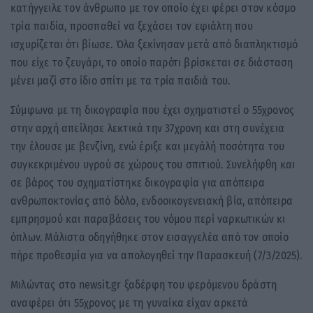
κατήγγειλε τον άνθρωπο με τον οποίο έχει φέρει στον κόσμο
τρία παιδία, προσπαθεί να ξεχάσει τον εφιάλτη που
ισχυρίζεται ότι βίωσε. Όλα ξεκίνησαν μετά από διαπληκτισμό
που είχε το ζευγάρι, το οποίο παρότι βρίσκεται σε διάσταση
μένει μαζί στο ίδιο σπίτι με τα τρία παιδιά του.
Σύμφωνα με τη δικογραφία που έχει σχηματιστεί ο 55χρονος
στην αρχή απείλησε λεκτικά την 37χρονη και στη συνέχεια
την έλουσε με βενζίνη, ενώ έριξε και μεγάλή ποσότητα του
συγκεκριμένου υγρού σε χώρους του σπιτιού. Συνελήφθη και
σε βάρος του σχηματίστηκε δικογραφία για απόπειρα
ανθρωποκτονίας από δόλο, ενδοοικογενειακή βία, απόπειρα
εμπρησμού και παραβάσεις του νόμου περί ναρκωτικών κι
όπλων. Μάλιστα οδηγήθηκε στον εισαγγελέα από τον οποίο
πήρε προθεσμία για να απολογηθεί την Παρασκευή (7/3/2025).
Μιλώντας στο newsit.gr ξαδέρφη του φερόμενου δράστη
αναφέρει ότι 55χρονος με τη γυναίκα είχαν αρκετά