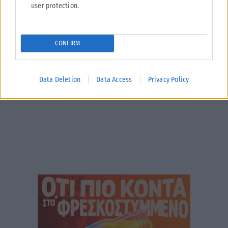
user protection.
αρωγή προς τους πυρόπληκτους
Σε εξέλιξη βρίσκονται οι διαδικασίες κρατικής αρωγής για τις περιοχές
που επλήγησαν από τις πρόσφατες πυρκαγιές, με τις αρμόδιες αρχές...
CONFIRM
ΑΝΑΡΤΉΘΗΚΕ ΑΠΌ
KARFITSANEWS
02/08/2026
Data Deletion
Data Access
Privacy Policy