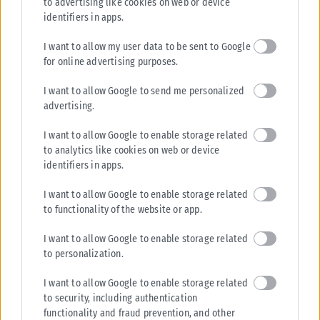
to advertising like cookies on web or device
Από σήμερα, 3 Αυγούστου, οι παλαιού τύπου «μπλε» αστυνομικές
identifiers in apps.
ταυτότητες παύουν να ισχύουν ως ταξιδιωτικά έγγραφα για το
I want to allow my user data to be sent to Google
εξωτερικό, με...
for online advertising purposes.
ΑΝΑΡΤΉΘΗΚΕ ΑΠΌ
KARFITSANEWS
03/08/2026
I want to allow Google to send me personalized
advertising.
I want to allow Google to enable storage related
to analytics like cookies on web or device
identifiers in apps.
I want to allow Google to enable storage related
to functionality of the website or app.
I want to allow Google to enable storage related
to personalization.
I want to allow Google to enable storage related
ΕΛΛΆΔΑ
to security, including authentication
functionality and fraud prevention, and other
Υπουργείο Κλιματικής Κρίσης: Ενέργειες για την κρατική