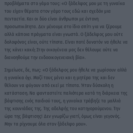
προβλήματα στο γάμο τους: «Ο ξάδελφος μου με τη γυναίκα
του είχαν θέματα στον γάμο τους εδώ και σχεδόν μια
πενταετία. Και οι δύο είναι άνθρωποι με έντονη
προσωπικότητα. Δεν μένουμε στο ίδιο σπίτι για να ξέρουμε
αλλά κάποια πράγματα είναι γνωστά. Ο ξάδελφος μου ούτε
δολοφόνος είναι, ούτε τίποτα. Είναι ποτέ δυνατόν να ήθελε να
της κάνει κακό; Στην οικογένεια μας δεν θέλουμε ούτε να
διανοηθούμε την ενδοοικογενειακή βία».
Σημείωσε, δε, πως: «Ο ξάδελφος μου ήθελε να χωρίσουν αλλά
η γυναίκα όχι. Μαζί τους μένει και η μητέρα της και δεν
θέλουν να φύγουν από εκεί με τίποτα. Ήταν δύσκολη η
κατάσταση. Να φανταστείτε παλιότερα κατά τη διάρκεια της
βάφτισης ενός παιδιού τους, η γυναίκα τράβηξε τα μαλλιά
της κουνιάδας της. Της αδελφής του κατηγορούμενου. Την
ώρα της βάφτισης! Δεν γνωρίζω γιατί, όμως είναι γεγονός.
Μην τα ρίχνουμε όλα στον ξάδελφο μου».