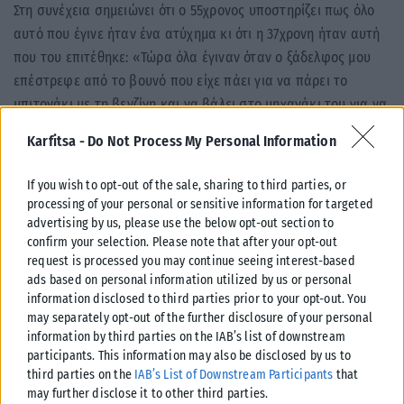
Στη συνέχεια σημειώνει ότι ο 55χρονος υποστηρίζει πως όλο
αυτό που έγινε ήταν ένα ατύχημα κι ότι η 37χρονη ήταν αυτή
που του επιτέθηκε: «Τώρα όλα έγιναν όταν ο ξάδελφος μου
επέστρεφε από το βουνό που είχε πάει για να πάρει το
μπιτονάκι με τη βενζίνη και να βάλει στο μηχανάκι του για να
πάει για ξύλα.
Karfitsa -
Do Not Process My Personal Information
Εκείνη την ώρα πριν φύγει για τη δουλειά του της είπε απλά
If you wish to opt-out of the sale, sharing to third parties, or
ότι είχε ειδοποιήσει τον δικηγόρο για να πάει αυτή να
processing of your personal or sensitive information for targeted
υπογράψει για το διαζύγιο και η γυναίκα άρχισε να τον βρίζει
advertising by us, please use the below opt-out section to
και απ´ότι έμαθα του έριξε και ένα χαστούκι.
Ήταν ατύχημα
confirm your selection. Please note that after your opt-out
όλο αυτό που έγινε.
Και τώρα τον κρατάνε στην αστυνομία.
request is processed you may continue seeing interest-based
ads based on personal information utilized by us or personal
Καλά κάνουν και τον κρατάνε, είμαστε πάντα υπέρ του
information disclosed to third parties prior to your opt-out. You
νόμου,
αλλά σίγουρα ο άνθρωπος δεν ήθελε να κάνει κακό
».
may separately opt-out of the further disclosure of your personal
information by third parties on the IAB’s list of downstream
Tags:
Σέρρες
participants. This information may also be disclosed by us to
third parties on the
IAB’s List of Downstream Participants
that
may further disclose it to other third parties.