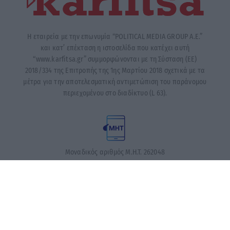
Η εταιρεία με την επωνυμία “POLITICAL MEDIA GROUP A.E.”
και κατ’ επέκταση η ιστοσελίδα που κατέχει αυτή
“www.karfitsa.gr” συμμορφώνονται με τη Σύσταση (ΕΕ)
2018/334 της Επιτροπής της 1ης Μαρτίου 2018 σχετικά με τα
μέτρα για την αποτελεσματική αντιμετώπιση του παράνομου
περιεχομένου στο διαδίκτυο (L 63).
Μοναδικός αριθμός Μ.Η.Τ. 262048
ΤΑ ΠΡΩΤΟΣΕΛΙΔΑ ΣΗΜΕΡΑ