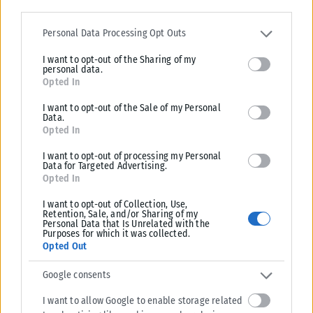
Please note that this website/app uses one or more Google
services and may gather and store information including but not
Personal Data Processing Opt Outs
Σχετικά Άρθρα
limited to your visit or usage behaviour. You may click to grant or
I want to opt-out of the Sharing of my
deny consent to Google and its third-party tags to use your data
personal data.
for below specified purposes in below Google consent section.
Opted In
I want to opt-out of the Sale of my Personal
Data.
Opted In
I want to opt-out of processing my Personal
Data for Targeted Advertising.
Opted In
I want to opt-out of Collection, Use,
Retention, Sale, and/or Sharing of my
Personal Data that Is Unrelated with the
Purposes for which it was collected.
Opted Out
ΕΛΛΆΔΑ
Google consents
Από σήμερα μόνο με νέου τύπου ταυτότητα ή διαβατήριο τα
I want to allow Google to enable storage related
ταξίδια στο εξωτερικό