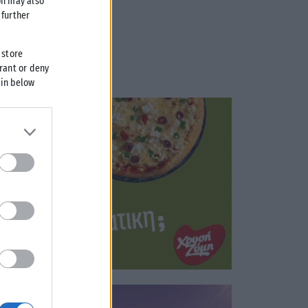
on may also
further
 store
grant or deny
 in below