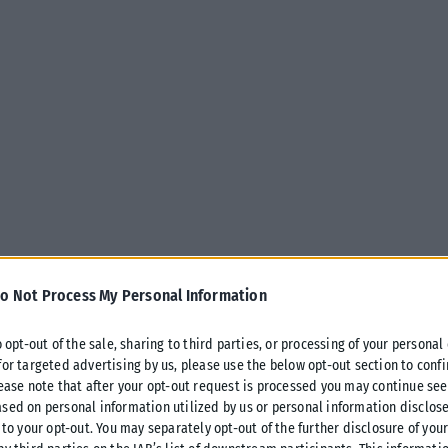
o Not Process My Personal Information
o opt-out of the sale, sharing to third parties, or processing of your personal
for targeted advertising by us, please use the below opt-out section to conf
lease note that after your opt-out request is processed you may continue see
αμαξοστοιχίας Σέρρες – Θεσσαλονίκη
sed on personal information utilized by us or personal information disclose
Δευτέρας λόγω πυρκαγιάς κοντά στη
 to your opt-out. You may separately opt-out of the further disclosure of you