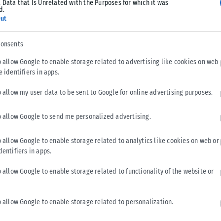
 Data that Is Unrelated with the Purposes for which it was
Tweet
Send
d.
ut
consents
o allow Google to enable storage related to advertising like cookies on web
e identifiers in apps.
o allow my user data to be sent to Google for online advertising purposes.
o allow Google to send me personalized advertising.
o allow Google to enable storage related to analytics like cookies on web or
dentifiers in apps.
o allow Google to enable storage related to functionality of the website or
ΕΛΛΆΔΑ
Υπουργείο Κλιματικής Κρίσης: Ενέργειες για την
o allow Google to enable storage related to personalization.
κρατική αρωγή προς τους πυρόπληκτους