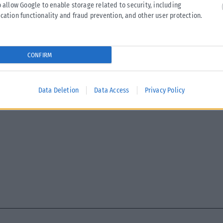
o allow Google to enable storage related to security, including
Σε εξέλιξη βρίσκονται οι διαδικασίες κρατικής αρωγής για τις
cation functionality and fraud prevention, and other user protection.
περιοχές που επλήγησαν από τις πρόσφατες πυρκαγιές, με τις
αρμόδιες αρχές...
ΑΝΑΡΤΉΘΗΚΕ ΑΠΌ
KARFITSANEWS
02/08/2026
CONFIRM
Data Deletion
Data Access
Privacy Policy