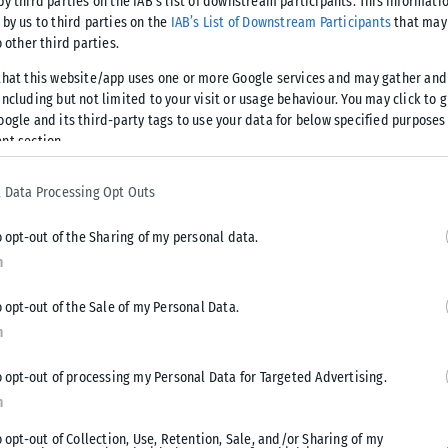
by third parties on the IAB’s list of downstream participants. This informati
 by us to third parties on the
IAB’s List of Downstream Participants
that may 
o other third parties.
633 (
Σέρρες – Θεσσαλονίκη
) με εντολή του ΟΣΕ και της
that this website/app uses one or more Google services and may gather and
Γαλλικού λόγω πυρκαγιάς πλησίον της γραμμής στο ύψος της
ncluding but not limited to your visit or usage behaviour. You may click to 
oogle and its third-party tags to use your data for below specified purposes
nt section.
αλονίκη) με εντολή του ΟΣΕ και της
 Data Processing Opt Outs
ιημένη στον Σ.Σ. Γαλλικού λόγω πυρκαγιάς
Φιλαδέλφειας. Οι επιβάτες θα
o opt-out of the Sharing of my personal data.
n
o opt-out of the Sale of my Personal Data.
bruary 19, 2024
n
θούν με λεωφορεία.
o opt-out of processing my Personal Data for Targeted Advertising.
n
o opt-out of Collection, Use, Retention, Sale, and/or Sharing of my