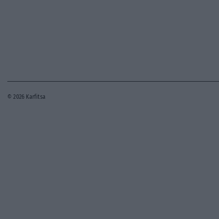
παράνομου περιεχομένου στο διαδίκτυο (L 63).
Μοναδικός αριθμός Μ.Η.Τ. 262048
© 2026 Karfitsa