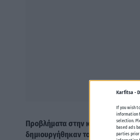
Karfitsa -
D
If you wish t
information 
selection. P
Προβλήματα στην κυκλοφορία της 
based ads ba
δημιουργήθηκαν το μεσημέρι της 
parties prior