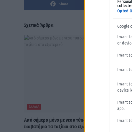
Personal
Share
collecte
Opted O
Σχετικά Άρθρα
Google 
I want t
or devic
I want t
I want t
I want t
device i
I want t
ΕΛΛΆΔΑ
app.
Από σήμερα μόνο με νέου τύπου ταυτότητα ή
I want t
διαβατήριο τα ταξίδια στο εξωτερικό