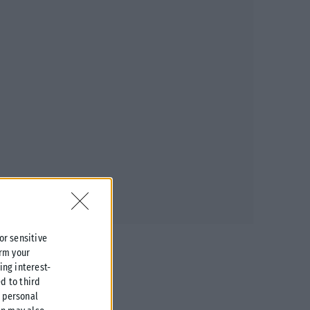
 or sensitive
irm your
ing interest-
d to third
r personal