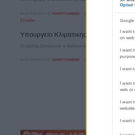
Opted 
ΑΝΑΡΤΉΘΗΚΕ ΑΠΌ
KARFITSANEWS
03/08/2026
Ελλάδα
Google
I want 
Υπουργείο Κλιματικής Κρίσης: Ενέργε
on web 
Σε εξέλιξη βρίσκονται οι διαδικασίες κρατικής αρωγής για 
I want 
purpos
ΑΝΑΡΤΉΘΗΚΕ ΑΠΌ
KARFITSANEWS
02/08/2026
I want 
I want 
web or 
I want 
website
I want 
I want 