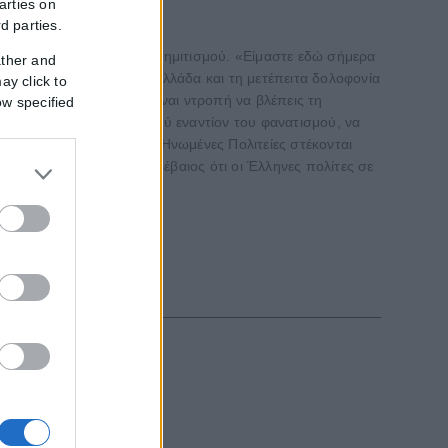
arties on
rd parties.
του μίσους και του αντισημιτισμού. «Είμαστε εδώ σήμερα
ather and
τας της πόλης από την Ελλάδα και τη μετέπειτα δολοφονία
ay click to
ου Ολοκαυτώματος και είναι ντροπή να βλέπεις τη
ow specified
οχρέωση να μιλάμε παντού εναντίον του φανατισμού, να
πρέσβης κ. Τσούνης, οι Ηνωμένες Πολιτείες στέκονται
ις μορφές, όπως είμαι βέβαιος ότι οι Έλληνες πολίτες σε
εξωτερικό, με...