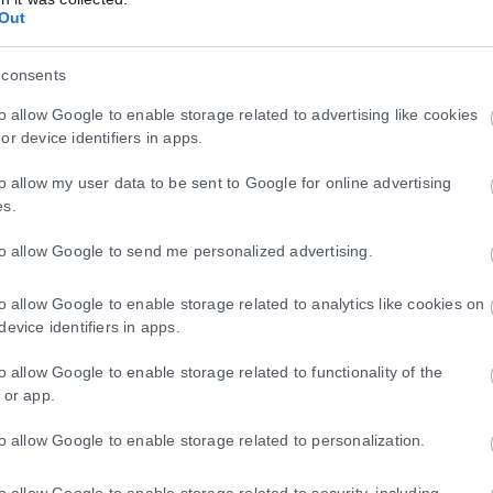
Out
 consents
to allow Google to enable storage related to advertising like cookies
ιες για την κρατική αρωγή προς τους πυρόπ
or device identifiers in apps.
τις περιοχές που επλήγησαν από τις πρόσφατες πυρκαγιές, με τις αρμό
to allow my user data to be sent to Google for online advertising
es.
to allow Google to send me personalized advertising.
to allow Google to enable storage related to analytics like cookies on
device identifiers in apps.
to allow Google to enable storage related to functionality of the
 or app.
to allow Google to enable storage related to personalization.
to allow Google to enable storage related to security, including