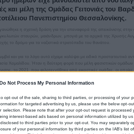
ρο ημερών είχε βανδαλιστεί από νοσταλγο
ς και μέλη της Ομάδας Γειτονιάς του Βα
οτέλειου Πανεπιστημίου Θεσσαλονίκης.
ργανώθηκε η σχετική δράση για την επαναφορά της απεικόνισης στην α
γκυλωτών σταυρών, μαιάνδρων, μπογιά με τα αρχικά της Χρυσής Αυγ
οχής το δρόμο για τα ναζιστικά στρατόπεδα του θανάτου.
βεί και για το λόγο αυτό είχαμε καλύψει με ειδικό προστατευτικό αντ
ία Χαμαλίδου. Ήταν η δεύτερη φορά που μέλη φασιστικών ομάδων 
νισης, το 2021, που φιλοτεχνήθηκε από εικαστικές ομάδες, οι οποί
ε δύο εβδομάδες που σύμβολα της μακραίωνης εβραϊκής παρουσίας σ
Do Not Process My Personal Information
 Δεκεμβρίου είχαν βεβηλώσει μνημείο, αφιερωμένο στο παλιό εβραϊκό
 επόμενες μέρες.
to opt-out of the sale, sharing to third parties, or processing of your 
αι της αμάθειας, που συντηρούν και προπαγανδίζουν το ρατσισμό και τ
nformation for targeted advertising by us, please use the below opt-out
 Θα αντισταθούμε συλλογικά απέναντι σε κάθε μορφή βίας και κοινων
r selection. Please note that after your opt-out request is processed
eing interest-based ads based on personal information utilized by us
disclosed to third parties prior to your opt-out. You may separately o
ά τα θύματα της εβραϊκής κοινότητας και αποσκοπεί στη διάσωση τ
losure of your personal information by third parties on the IAB’s list o
προξενείο των ΗΠΑ στη Θεσσαλονίκη, συνοδευόμενη από τον πρόξενο, αρ