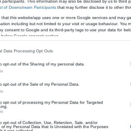
participants. This information may also be disclosed by us to third p
οι μαζί βοήθησαν στον καθαρισμό.
ist of Downstream Participants
that may further disclose it to other thi
 σημασία διατήρησης της ιστορικής μνήμης αλλά και καταπολέμησης 
 that this website/app uses one or more Google services and may g
 τοιχογραφία τους που μνημονεύει την απέλαση της εβραϊκής κοινότη
ation including but not limited to your visit or usage behaviour. You m
ιδικά η Θεσσαλονίκη, πλήρωσαν πολύ βαρύ τίμημα κατά τη διάρκεια τ
ny consent to Google and its third-party tags to use your data for bel
«Επιτρέψτε μου», πρόσθεσε, «να είμαι ξεκάθαρη, όλοι έχουμε την υπ
 below Google consent section.
 του και να διατηρήσουμε τη μνήμη του Ολοκαυτώματος. Όπως είπε ο 
δα για την καταπολέμηση του μίσους και της μισαλλοδοξίας σε όλες τ
l Data Processing Opt Outs
to opt-out of the Sharing of my personal data.
In
to opt-out of the Sale of my Personal Data.
In
to opt-out of processing my Personal Data for Targeted
sing.
In
τητα ή διαβατήριο τα ταξίδια στο εξωτερικό
to opt-out of Collection, Use, Retention, Sale, and/or
 of my Personal Data that Is Unrelated with the Purposes
μικές ταυτότητες παύουν να ισχύουν ως ταξιδιωτικά έγγραφα για το 
h it was collected.