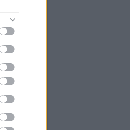
ληκτους
διες αρχές...