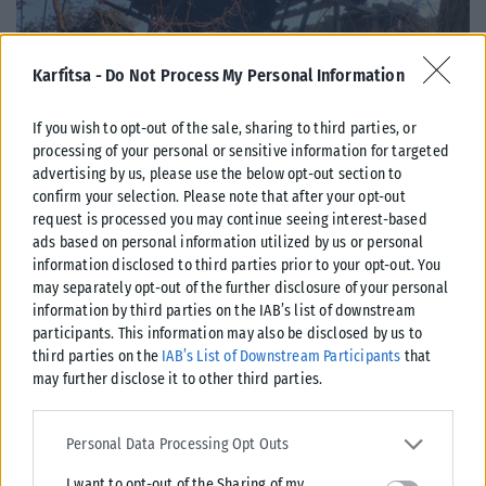
Karfitsa -
Do Not Process My Personal Information
If you wish to opt-out of the sale, sharing to third parties, or
processing of your personal or sensitive information for targeted
advertising by us, please use the below opt-out section to
confirm your selection. Please note that after your opt-out
request is processed you may continue seeing interest-based
ΕΛΛΆΔΑ
ads based on personal information utilized by us or personal
information disclosed to third parties prior to your opt-out. You
Υπουργείο Κλιματικής Κρίσης: Ενέργειες για την κρατική
may separately opt-out of the further disclosure of your personal
αρωγή προς τους πυρόπληκτους
information by third parties on the IAB’s list of downstream
Σε εξέλιξη βρίσκονται οι διαδικασίες κρατικής αρωγής για τις περιοχές
participants. This information may also be disclosed by us to
third parties on the
IAB’s List of Downstream Participants
that
που επλήγησαν από τις πρόσφατες πυρκαγιές, με τις αρμόδιες αρχές...
may further disclose it to other third parties.
ΑΝΑΡΤΉΘΗΚΕ ΑΠΌ
KARFITSANEWS
02/08/2026
Please note that this website/app uses one or more Google
services and may gather and store information including but not
Personal Data Processing Opt Outs
limited to your visit or usage behaviour. You may click to grant or
I want to opt-out of the Sharing of my
deny consent to Google and its third-party tags to use your data