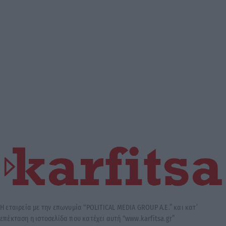
Η εταιρεία με την επωνυμία “POLITICAL MEDIA GROUP A.E.” και κατ’
επέκταση η ιστοσελίδα που κατέχει αυτή “www.karfitsa.gr”