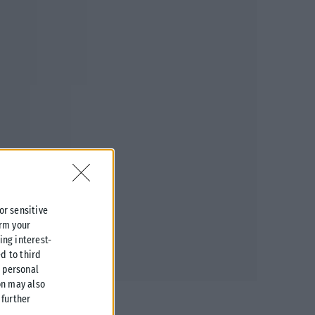
 or sensitive
irm your
ing interest-
d to third
r personal
on may also
further