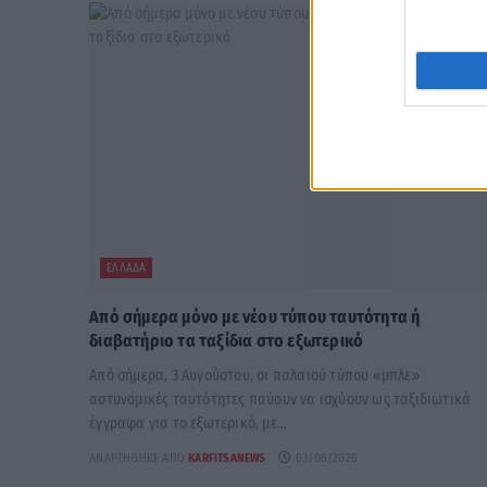
ΕΛΛΆΔΑ
Από σήμερα μόνο με νέου τύπου ταυτότητα ή
διαβατήριο τα ταξίδια στο εξωτερικό
Από σήμερα, 3 Αυγούστου, οι παλαιού τύπου «μπλε»
αστυνομικές ταυτότητες παύουν να ισχύουν ως ταξιδιωτικά
έγγραφα για το εξωτερικό, με...
ΑΝΑΡΤΉΘΗΚΕ ΑΠΌ
KARFITSANEWS
03/08/2026