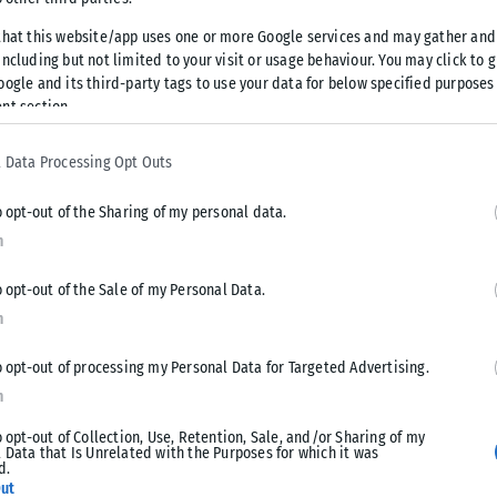
αστυνομικών
της
Υποδιεύθυνσης
that this website/app uses one or more Google services and may gather and
ς Χώρους της Διεύθυνσης Ασφαλείας
ncluding but not limited to your visit or usage behaviour. You may click to 
oogle and its third-party tags to use your data for below specified purposes
σης σε βάρος ατόμων
,
ένεκα
nt section.
 Data Processing Opt Outs
ρες,
ηλικίας 16 και 17 ετών
, σε βάρος των οποίων
o opt-out of the Sharing of my personal data.
ίνδυνη σωματική βλάβη από κοινού, απόπειρα επικίνδυνης
n
γκοινωνιών από κοινού, διατάραξη της κοινής ειρήνης
 περί φωτοβολίδων και πυροτεχνημάτων και παράβαση
o opt-out of the Sale of my Personal Data.
n
α, αρχές Φεβρουαρίου του 2023, εντός
αστικού
o opt-out of processing my Personal Data for Targeted Advertising.
 ευρύτερη περιοχή της
Ανατολικής Θεσσαλονίκης
, οι ανωτέρω
n
ιπαράθεση
, επιτέθηκαν σε
δύο 19χρονους
, καθώς και
o opt-out of Collection, Use, Retention, Sale, and/or Sharing of my
το σημείο.
 Data that Is Unrelated with the Purposes for which it was
d.
ut