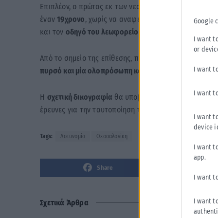
Επιπλέον, ο πρώτος εκ των νεαρών πέταξε
ενεργοποιη
έναν
19χρονο
, χωρίς να αναφερθεί κάποιος τραυματι
Google 
και τον
οδηγό του λεωφορείου
.
I want t
or devic
Από το σημείο της επίθεσης, προστρέξαντες αστυνομι
I want t
πυρσό και μία ολοπρόσωπη κουκούλα τύπου full face
I want t
Η
σχετική δικογραφία
θα υποβληθεί στον
Εισαγγελέα
έρευνες για την ταυτοποίηση των στοιχείων και των
I want t
device i
Tags:
Αστυνομία
Θεσσαλονίκη
I want t
app.
Share
I want t
I want t
Σχετικά Άρθρα
authenti