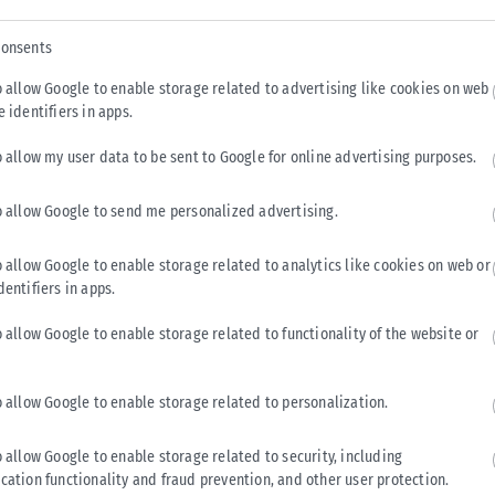
μένη πυροτεχνική κατασκευή
(ναυτικό πυρσό) προς τον
σμός, ενώ άτομα που συμμετείχαν στην επίθεση απείλησαν
consents
o allow Google to enable storage related to advertising like cookies on web
e identifiers in apps.
κοί του
Αστυνομικού Τμήματος Θέρμης
, κατάσχεσαν
ναυτικό
o allow my user data to be sent to Google for online advertising purposes.
.
o allow Google to send me personalized advertising.
 Πλημμελειοδικών Θεσσαλονίκης
, ενώ συνεχίζονται οι
 υπολοίπων εμπλεκομένων στην υπόθεση.
o allow Google to enable storage related to analytics like cookies on web or
dentifiers in apps.
o allow Google to enable storage related to functionality of the website or
Tweet
Send
o allow Google to enable storage related to personalization.
o allow Google to enable storage related to security, including
cation functionality and fraud prevention, and other user protection.