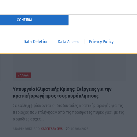
CONFIRM
Data Deletion
Data Access
Privacy Policy
ΕΛΛΆΔΑ
Υπουργείο Κλιματικής Κρίσης: Ενέργειες για την
κρατική αρωγή προς τους πυρόπληκτους
Σε εξέλιξη βρίσκονται οι διαδικασίες κρατικής αρωγής για τις
περιοχές που επλήγησαν από τις πρόσφατες πυρκαγιές, με τις
αρμόδιες αρχές...
ΑΝΑΡΤΉΘΗΚΕ ΑΠΌ
KARFITSANEWS
02/08/2026