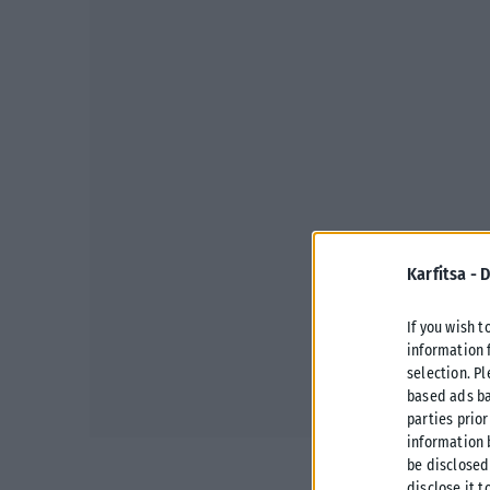
Karfitsa -
D
If you wish t
information 
selection. P
based ads ba
parties prior
information 
be disclosed
disclose it t