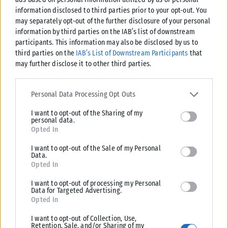
information disclosed to third parties prior to your opt-out. You
may separately opt-out of the further disclosure of your personal
information by third parties on the IAB’s list of downstream
ΕΛΛΆΔΑ
participants. This information may also be disclosed by us to
Από σήμερα μόνο με νέου τύπου ταυτότητα ή διαβατήριο τα
third parties on the
IAB’s List of Downstream Participants
that
ταξίδια στο εξωτερικό
may further disclose it to other third parties.
Από σήμερα, 3 Αυγούστου, οι παλαιού τύπου «μπλε» αστυνομικές
Please note that this website/app uses one or more Google
ταυτότητες παύουν να ισχύουν ως ταξιδιωτικά έγγραφα για το
services and may gather and store information including but not
Personal Data Processing Opt Outs
εξωτερικό, με...
limited to your visit or usage behaviour. You may click to grant or
I want to opt-out of the Sharing of my
deny consent to Google and its third-party tags to use your data
ΑΝΑΡΤΉΘΗΚΕ ΑΠΌ
KARFITSANEWS
03/08/2026
personal data.
for below specified purposes in below Google consent section.
Opted In
I want to opt-out of the Sale of my Personal
Data.
Opted In
I want to opt-out of processing my Personal
Data for Targeted Advertising.
Opted In
I want to opt-out of Collection, Use,
Retention, Sale, and/or Sharing of my