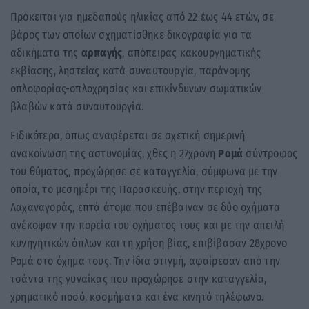
Πρόκειται για ημεδαπούς ηλικίας από 22 έως 44 ετών, σε
βάρος των οποίων σχηματίσθηκε δικογραφία για τα
αδικήματα της
αρπαγής
, απόπειρας κακουργηματικής
εκβίασης, ληστείας κατά συναυτουργία, παράνομης
οπλοφορίας-οπλοχρησίας και επικίνδυνων σωματικών
βλαβών κατά συναυτουργία.
Ειδικότερα, όπως αναφέρεται σε σχετική σημερινή
ανακοίνωση της αστυνομίας, χθες η 27χρονη
Ρομά
σύντροφος
του θύματος, προχώρησε σε καταγγελία, σύμφωνα με την
οποία, το μεσημέρι της Παρασκευής, στην περιοχή της
Λαχαναγοράς, επτά άτομα που επέβαιναν σε δύο οχήματα
ανέκοψαν την πορεία του οχήματος τους και με την απειλή
κυνηγητικών όπλων και τη χρήση βίας, επιβίβασαν 28χρονο
Ρομά στο όχημα τους. Την ίδια στιγμή, αφαίρεσαν από την
τσάντα της γυναίκας που προχώρησε στην καταγγελία,
χρηματικό ποσό, κοσμήματα και ένα κινητό τηλέφωνο.