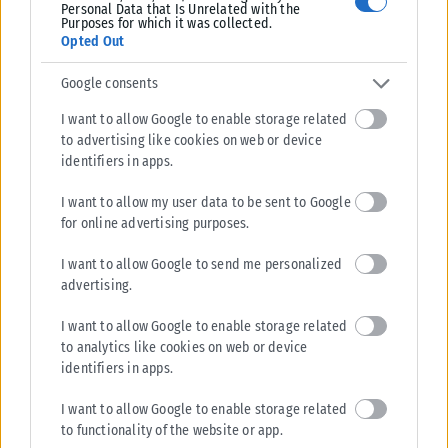
Personal Data that Is Unrelated with the
Purposes for which it was collected.
Opted Out
Google consents
ΕΛΛΆΔΑ
I want to allow Google to enable storage related
Υπουργείο Κλιματικής Κρίσης: Ενέργειες για την κρατική
to advertising like cookies on web or device
αρωγή προς τους πυρόπληκτους
identifiers in apps.
Σε εξέλιξη βρίσκονται οι διαδικασίες κρατικής αρωγής για τις περιοχές
που επλήγησαν από τις πρόσφατες πυρκαγιές, με τις αρμόδιες αρχές...
I want to allow my user data to be sent to Google
for online advertising purposes.
ΑΝΑΡΤΉΘΗΚΕ ΑΠΌ
KARFITSANEWS
02/08/2026
I want to allow Google to send me personalized
advertising.
I want to allow Google to enable storage related
to analytics like cookies on web or device
identifiers in apps.
I want to allow Google to enable storage related
to functionality of the website or app.