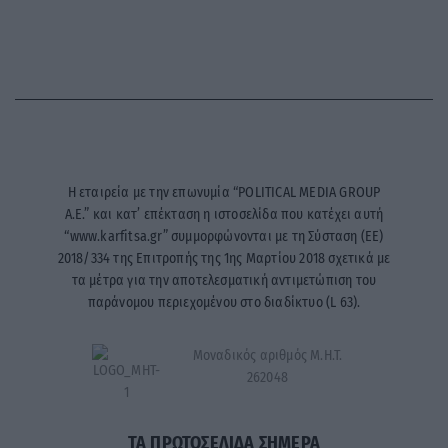
Η εταιρεία με την επωνυμία “POLITICAL MEDIA GROUP
A.E.” και κατ’ επέκταση η ιστοσελίδα που κατέχει αυτή
“www.karfitsa.gr” συμμορφώνονται με τη Σύσταση (ΕΕ)
2018/334 της Επιτροπής της 1ης Μαρτίου 2018 σχετικά με
τα μέτρα για την αποτελεσματική αντιμετώπιση του
παράνομου περιεχομένου στο διαδίκτυο (L 63).
Μοναδικός αριθμός Μ.Η.Τ.
262048
ΤΑ ΠΡΩΤΟΣΕΛΙΔΑ ΣΗΜΕΡΑ