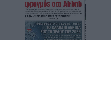
Τα
πρωτοσέλιδα
των
εφημερίδων
ΕΝΗΜΕΡΩΣΟΥ ΠΡΩΤΟΣ
Εγγραφή στο Newsletter