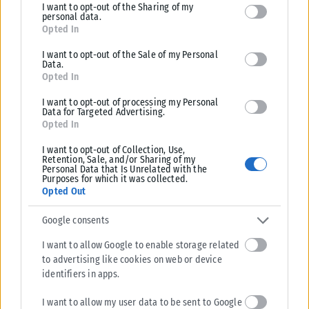
I want to opt-out of the Sharing of my
deny consent to Google and its third-party tags to use your data
εξωτερικό, με...
personal data.
for below specified purposes in below Google consent section.
Opted In
ΑΝΑΡΤΉΘΗΚΕ ΑΠΌ
KARFITSANEWS
03/08/2026
I want to opt-out of the Sale of my Personal
Data.
Opted In
I want to opt-out of processing my Personal
Data for Targeted Advertising.
Opted In
I want to opt-out of Collection, Use,
Retention, Sale, and/or Sharing of my
Personal Data that Is Unrelated with the
Purposes for which it was collected.
Opted Out
Google consents
I want to allow Google to enable storage related
ΕΛΛΆΔΑ
to advertising like cookies on web or device
identifiers in apps.
Υπουργείο Κλιματικής Κρίσης: Ενέργειες για την κρατική
αρωγή προς τους πυρόπληκτους
I want to allow my user data to be sent to Google