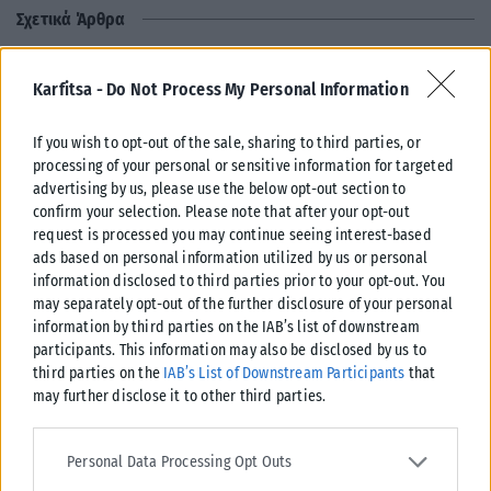
Σχετικά Άρθρα
Karfitsa -
Do Not Process My Personal Information
If you wish to opt-out of the sale, sharing to third parties, or
processing of your personal or sensitive information for targeted
advertising by us, please use the below opt-out section to
confirm your selection. Please note that after your opt-out
request is processed you may continue seeing interest-based
ads based on personal information utilized by us or personal
information disclosed to third parties prior to your opt-out. You
may separately opt-out of the further disclosure of your personal
information by third parties on the IAB’s list of downstream
participants. This information may also be disclosed by us to
ΕΛΛΆΔΑ
third parties on the
IAB’s List of Downstream Participants
that
may further disclose it to other third parties.
Από σήμερα μόνο με νέου τύπου ταυτότητα ή διαβατήριο τα
ταξίδια στο εξωτερικό
Please note that this website/app uses one or more Google
services and may gather and store information including but not
Personal Data Processing Opt Outs
Από σήμερα, 3 Αυγούστου, οι παλαιού τύπου «μπλε» αστυνομικές
limited to your visit or usage behaviour. You may click to grant or
ταυτότητες παύουν να ισχύουν ως ταξιδιωτικά έγγραφα για το