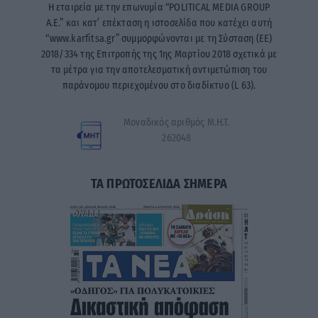
Η εταιρεία με την επωνυμία “POLITICAL MEDIA GROUP
A.E.” και κατ’ επέκταση η ιστοσελίδα που κατέχει αυτή
“www.karfitsa.gr” συμμορφώνονται με τη Σύσταση (ΕΕ)
2018/334 της Επιτροπής της 1ης Μαρτίου 2018 σχετικά με
τα μέτρα για την αποτελεσματική αντιμετώπιση του
παράνομου περιεχομένου στο διαδίκτυο (L 63).
Μοναδικός αριθμός Μ.Η.Τ.
262048
ΤΑ ΠΡΩΤΟΣΕΛΙΔΑ ΣΗΜΕΡΑ