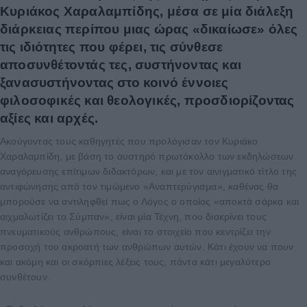
Κυριάκος Χαραλαμπίδης, μέσα σε μία διάλεξη
διάρκειας περίπου μιας ώρας «δικαίωσε» όλες
τις ιδιότητες που φέρει, τις σύνθεσε
αποσυνθέτοντάς τες, συστήνοντας και
ξανασυστήνοντας στο κοινό έννοιες
φιλοσοφικές και θεολογικές, προσδιορίζοντας
αξίες και αρχές.
Ακούγοντας τους καθηγητές που προλόγισαν τον Κυριάκο
Χαραλαμπίδη, με βάση το αυστηρό πρωτόκολλο των εκδηλώσεων
αναγόρευσης επίτιμων διδακτόρων, και με τον αινιγματικό τίτλο της
αντιφώνησης από τον τιμώμενο «Αναπτερύγισμα», καθένας θα
μπορούσε να αντιληφθεί πως ο Λόγος ο οποίος «αποκτά σάρκα και
αιχμαλωτίζει το Σύμπαν», είναι μία Τέχνη, που διακρίνει τους
πνευματικούς ανθρώπους, είναι το στοιχείο που κεντρίζει την
προσοχή του ακροατή των ανθρώπων αυτών. Κάτι έχουν να πουν
και ακόμη και οι σκόρπιες λέξεις τους, πάντα κάτι μεγαλύτερο
συνθέτουν.