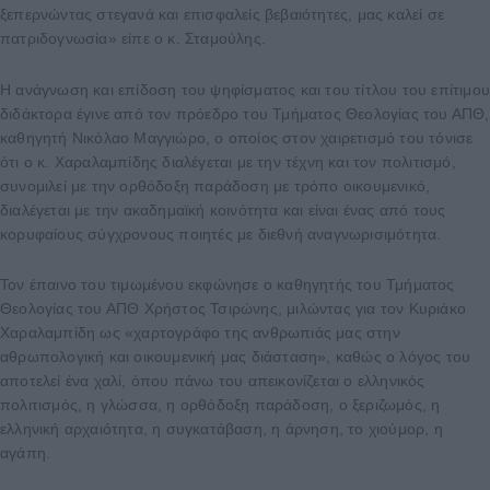
ξεπερνώντας στεγανά και επισφαλείς βεβαιότητες, μας καλεί σε
πατριδογνωσία» είπε ο κ. Σταμούλης.
Η ανάγνωση και επίδοση του ψηφίσματος και του τίτλου του επίτιμο
διδάκτορα έγινε από τον πρόεδρο του Τμήματος Θεολογίας του ΑΠΘ,
καθηγητή Νικόλαο Μαγγιώρο, ο οποίος στον χαιρετισμό του τόνισε
ότι ο κ. Χαραλαμπίδης διαλέγεται με την τέχνη και τον πολιτισμό,
συνομιλεί με την ορθόδοξη παράδοση με τρόπο οικουμενικό,
διαλέγεται με την ακαδημαϊκή κοινότητα και είναι ένας από τους
κορυφαίους σύγχρονους ποιητές με διεθνή αναγνωρισιμότητα.
Τον έπαινο του τιμωμένου εκφώνησε ο καθηγητής του Τμήματος
Θεολογίας του ΑΠΘ Χρήστος Τσιρώνης, μιλώντας για τον Κυριάκο
Χαραλαμπίδη ως «χαρτογράφο της ανθρωπιάς μας στην
αθρωπολογική και οικουμενική μας διάσταση», καθώς ο λόγος του
αποτελεί ένα χαλί, όπου πάνω του απεικονίζεται ο ελληνικός
πολιτισμός, η γλώσσα, η ορθόδοξη παράδοση, ο ξεριζωμός, η
ελληνική αρχαιότητα, η συγκατάβαση, η άρνηση, το χιούμορ, η
αγάπη.