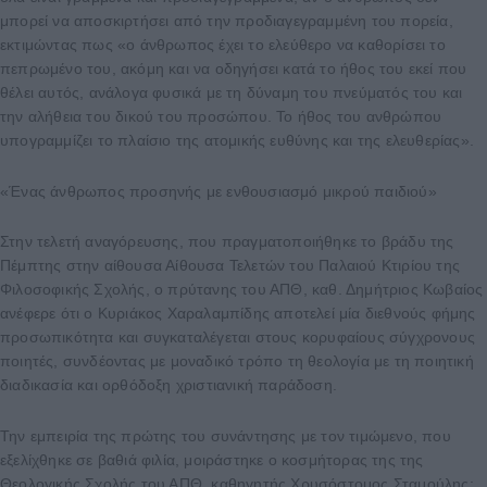
μπορεί να αποσκιρτήσει από την προδιαγεγραμμένη του πορεία,
εκτιμώντας πως «ο άνθρωπος έχει το ελεύθερο να καθορίσει το
πεπρωμένο του, ακόμη και να οδηγήσει κατά το ήθος του εκεί που
θέλει αυτός, ανάλογα φυσικά με τη δύναμη του πνεύματός του και
την αλήθεια του δικού του προσώπου. Το ήθος του ανθρώπου
υπογραμμίζει το πλαίσιο της ατομικής ευθύνης και της ελευθερίας».
«Ένας άνθρωπος προσηνής με ενθουσιασμό μικρού παιδιού»
Στην τελετή αναγόρευσης, που πραγματοποιήθηκε το βράδυ της
Πέμπτης στην αίθουσα Αίθουσα Τελετών του Παλαιού Κτιρίου της
Φιλοσοφικής Σχολής, ο πρύτανης του ΑΠΘ, καθ. Δημήτριος Κωβαίος
ανέφερε ότι ο Κυριάκος Χαραλαμπίδης αποτελεί μία διεθνούς φήμης
προσωπικότητα και συγκαταλέγεται στους κορυφαίους σύγχρονους
ποιητές, συνδέοντας με μοναδικό τρόπο τη θεολογία με τη ποιητική
διαδικασία και ορθόδοξη χριστιανική παράδοση.
Την εμπειρία της πρώτης του συνάντησης με τον τιμώμενο, που
εξελίχθηκε σε βαθιά φιλία, μοιράστηκε ο κοσμήτορας της της
Θεολογικής Σχολής του ΑΠΘ, καθηγητής Χρυσόστομος Σταμούλης: