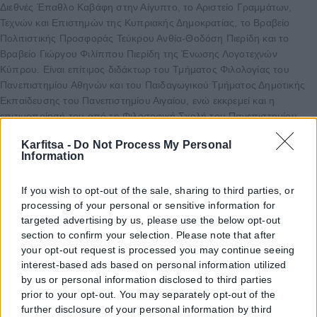
Διεθνές Έπαθλο Καβάφη στην Αίγυπτο, το Αριστείο Γραμμάτων,
Τεχνών και Επιστημών της Κυπριακής Δημοκρατίας, το Βραβείο
Πολιτιστικής Προσφοράς Τεύκρου Ανθία-Θοδόση Πιερίδη και το
Βραβείο Γιώργου Φιλίππου Πιερίδη της Ένωσης Λογοτεχνών
Κύπρου. Είναι επίτιμος διδάκτωρ του Τμήματος Φιλολογίας του
Πανεπιστημίου Αθηνών και του Παιδαγωγικού Τμήματος Δημοτικής
Εκπαίδευσης του Πανεπιστημίου Αιγαίου, ενώ εκκρεμεί και η
επιτιμοποίησή του από τη Φιλοσοφική Σχολή του Πανεπιστημίου
Κύπρου.
Karfitsa -
Do Not Process My Personal
Information
Επίσης, είναι αντεπιστέλλον μέλος της Ακαδημίας Αθηνών και
ιδρυτικό μέλος της Κυπριακής Ακαδημίας Επιστημών, Γραμμάτων και
If you wish to opt-out of the sale, sharing to third parties, or
Τεχνών. Για το έργο του έχουν εκπονηθεί μονογραφίες και
processing of your personal or sensitive information for
διδακτορικές διατριβές, ενώ περιοδικά στην Ελλάδα έχουν
targeted advertising by us, please use the below opt-out
αφιερωματικά τεύχη σ’ αυτό. Μεταφράσεις ποιημάτων του
section to confirm your selection. Please note that after
κυκλοφορούν σε δεκαεννέα αυτοτελείς εκδόσεις στα Αγγλικά,
your opt-out request is processed you may continue seeing
Γαλλικά, Γερμανικά, Ιταλικά, Σουηδικά, Σερβικά, Βουλγαρικά,
interest-based ads based on personal information utilized
Ρουμανικά και Αλβανικά.
by us or personal information disclosed to third parties
prior to your opt-out. You may separately opt-out of the
Πηγή: ΑΠΕ-ΜΠΕ
further disclosure of your personal information by third