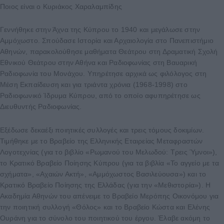
Ποιος είναι ο Κυριάκος Χαραλαμπίδης
Γεννήθηκε στην Άχνα της Κύπρου το 1940 και μεγάλωσε στην
Αμμόχωστο. Σπούδασε Ιστορία και Αρχαιολογία στο Πανεπιστήμιο
Αθηνών, παρακολούθησε μαθήματα Θεάτρου στη Δραματική Σχολή
Εθνικού Θεάτρου στην Αθήνα και Ραδιοφωνίας στη Βαυαρική
Ραδιοφωνία του Μονάχου. Υπηρέτησε αρχικά ως φιλόλογος στη
Μέση Εκπαίδευση και για τριάντα χρόνια (1968-1998) στο
Ραδιοφωνικό Ίδρυμα Κύπρου, από το οποίο αφυπηρέτησε ως
Διευθυντής Ραδιοφωνίας.
Εξέδωσε δεκαέξι ποιητικές συλλογές και τρεις τόμους δοκιμίων.
Τιμήθηκε με το Βραβείο της Ελληνικής Εταιρείας Μεταφραστών
Λογοτεχνίας (για το βιβλίο «Ρωμανού του Μελωδού: Τρεις Ύμνοι»),
το Κρατικό Βραβείο Ποίησης Κύπρου (για τα βιβλία «Το αγγείο με τα
σχήματα», «Αχαιών Ακτή», «Αμμόχωστος Βασιλεύουσα») και το
Κρατικό Βραβείο Ποίησης της Ελλάδας (για την «Μεθιστορία»). Η
Ακαδημία Αθηνών του απένειμε το Βραβείο Μερόπης Οικονόμου για
την ποιητική συλλογή «Θόλος» και το Βραβείο Κώστα και Ελένης
Ουράνη για το σύνολο του ποιητικού του έργου. Έλαβε ακόμη το