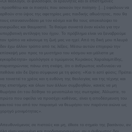
«Οι θεολόγοι, οι φιλόσοφοι, οι ερευνητές και οι επιστήμονες
-προσθέτω και οι ποιητές που ασκούν την ποίηση- […] οφείλουν να
αρθούν στο ύψος της αφετηρίας μιας παιδικής αθωότητας, που θα
τους επανασυνδέσει με τον κόσμο και θα τους αποκαλύψει το
ονειρώδες και θαυμαστό. Το θαύμα συνιστά έναν κύκλο για την
υπερβατική αντίληψη του ήχου. Το πρόβλημα είναι να ξαναβρούμε
τον τρόπο να κάνουμε τη ζωή μας να ηχεί. Από τη δική μου πλευρά
δεν έχω άλλον τρόπο από τις λέξεις. Μέσω αυτών επιχειρώ την
επίσκεψή μου προς το μυστήριο του κόσμου και μάλιστα με
εγκαρδιότητα» ομολόγησε ο τιμώμενος Κυριάκος Χαραλαμπίδης,
παρατηρώντας πάνω στη σκέψη, ότι ο άνθρωπος κινδυνεύει να
πεθάνει εάν δε ζήσει σύμφωνα με τη φύση: «Και τι εστί φύσις; Πρέπει
να τονιστεί το χρέος και η ευθύνη της θεολογίας και της τέχνης και
της επιστήμης και όλων των άλλων συμβοηθών, κανείς να μη
θωρήσει ότι του δόθηκε το μονοπώλιο της σωτηρίας. Άλλωστε, το
πρώτο που οφείλει να προσέχει καθένας, είναι η αποδέσμευση του
εαυτού του από τον πειρασμό να θεωρήσει τον παρόντα αιώνα ως
χορηγό μονιμότητας».
Απευθυνόμενος σε πιστούς και μη, έθεσε το σημείο της βασάνου, αν
όλα είναι γραμμένα και προδιαγεγραμμένα, αν ο άνθρωπος δεν