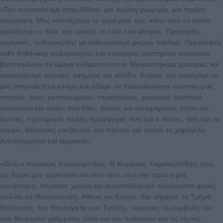
«Τον συναντήσαμε στην Αθήνα, μια πρώτη γνωριμία, μια πρώτη
ανίχνευση. Μας υποδέχτηκε το χαμόγελό του, κάτω από το οποίο
φωτίζονταν ο όλος του εαυτός, ο όλος του κόσμος. Προσηνής,
ευγενικός, ενθουσιώδης με ενθουσιασμό μικρού παιδιού. Πειρακτικός
κάθε δηθενικής σοβαρότητας και ιερουργός μυστηρίων ποιητικών
βαπτισμένων σε ώριμη ανθρωπινότητα. Μοιραστήκαμε εμπειρίες και
κοινωνήσαμε αγωνίες, καημούς και ελπίδα. Κυρίως τον ακούγαμε να
μας αποκαλύπτει κόσμο και είδαμε να παρευλαύνουν ενώπιόν μας
ποιητές, άγιοι, κατατρεγμένοι, στρατηλάτες, μουσικοί, πολιτικοί,
επίσκοποι και απλοί παπάδες, ζώντες και κεκοιμημένοι, τόποι και
ξενιτιές, προσφυγιά, πολλή προσφυγιά, όση και ο πόνος, όση και το
όνειρο, θάλασσες και βουνά. Και παντού και πάντα το χαμόγελο.
Ανυποχώρητο και ιαματικό».
«Ιδού ο Κυριάκος Χαραλαμπίδης. Ο Κυριάκος Χαραλαμπίδης, που
ως δώρο μου χαρίστηκε και από τότε, από την πρώτη μας
συνάντηση, πέρασαν χρόνια και συναντηθήκαμε πολύτροπα φορές
πολλές σε Θεσσαλονίκη, Αθήνα και Κύπρο. Και σήμερα, το Τμήμα
Θεολογίας, της Θεολογικής μας Σχολής, τιμώντας τη συμβολή του
στα θεολογικά γράμματα, αλλά και τον πολιτισμό και τις τέχνες,