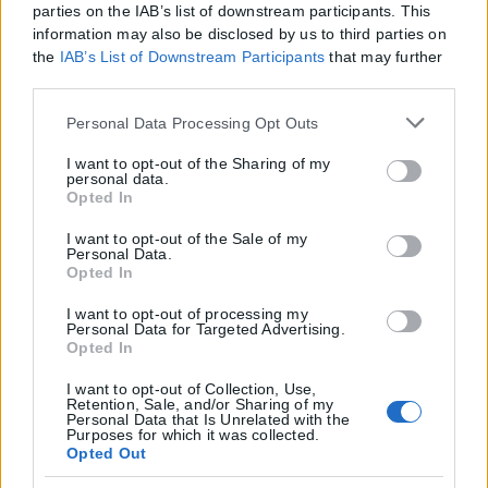
parties on the IAB’s list of downstream participants. This
Tags:
ΑΠΘ
Θεσσαλονίκη
information may also be disclosed by us to third parties on
Share
213
Tweet
133
Send
the
IAB’s List of Downstream Participants
that may further
disclose it to other third parties.
Σχετικά Άρθρα
Please note that this website/app uses one or more Google
Personal Data Processing Opt Outs
services and may gather and store information including
Ελλάδα
but not limited to your visit or usage behaviour. You may
I want to opt-out of the Sharing of my
personal data.
click to grant or deny consent to Google and its third-party
Opted In
Από σήμερα μόνο με νέου τύπου ταυτότητα
tags to use your data for below specified purposes in below
Google consent section.
ή διαβατήριο τα ταξίδια στο εξωτερικό
I want to opt-out of the Sale of my
Personal Data.
Opted In
Από σήμερα, 3 Αυγούστου, οι παλαιού τύπου «μπλε» αστυνομικές
ταυτότητες παύουν να ισχύουν ως ταξιδιωτικά έγγραφα για το
I want to opt-out of processing my
Personal Data for Targeted Advertising.
εξωτερικό, με...
Opted In
ΑΝΑΡΤΉΘΗΚΕ ΑΠΌ
KARFITSANEWS
03/08/2026
I want to opt-out of Collection, Use,
Retention, Sale, and/or Sharing of my
Ελλάδα
Personal Data that Is Unrelated with the
Purposes for which it was collected.
Υπουργείο Κλιματικής Κρίσης: Ενέργειες για
Opted Out