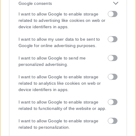
την κρατική αρωγή προς τους
Google consents
πυρόπληκτους
I want to allow Google to enable storage
related to advertising like cookies on web or
Σε εξέλιξη βρίσκονται οι διαδικασίες κρατικής αρωγής για τις περιοχές
device identifiers in apps.
που επλήγησαν από τις πρόσφατες πυρκαγιές, με τις αρμόδιες
αρχές...
I want to allow my user data to be sent to
Google for online advertising purposes.
ΑΝΑΡΤΉΘΗΚΕ ΑΠΌ
KARFITSANEWS
02/08/2026
I want to allow Google to send me
personalized advertising.
I want to allow Google to enable storage
related to analytics like cookies on web or
device identifiers in apps.
I want to allow Google to enable storage
related to functionality of the website or app.
I want to allow Google to enable storage
related to personalization.