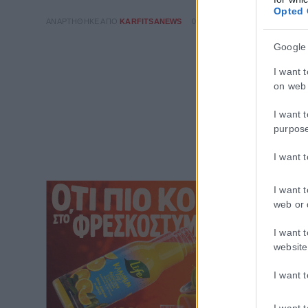
Opted 
ΑΝΑΡΤΉΘΗΚΕ ΑΠΌ
KARFITSANEWS
02/08/2026
Google
I want 
on web 
I want 
purpos
I want 
I want 
web or 
I want 
website
I want 
I want 