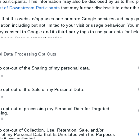
participants. This information may also be disclosed by us to third p
ist of Downstream Participants
that may further disclose it to other thi
 that this website/app uses one or more Google services and may g
ation including but not limited to your visit or usage behaviour. You m
ny consent to Google and its third-party tags to use your data for bel
 below Google consent section.
l Data Processing Opt Outs
to opt-out of the Sharing of my personal data.
τητα ή διαβατήριο τα ταξίδια στο εξωτερικό
In
μικές ταυτότητες παύουν να ισχύουν ως ταξιδιωτικά έγγραφα για το 
to opt-out of the Sale of my Personal Data.
In
to opt-out of processing my Personal Data for Targeted
sing.
In
ιες για την κρατική αρωγή προς τους πυρόπ
to opt-out of Collection, Use, Retention, Sale, and/or
τις περιοχές που επλήγησαν από τις πρόσφατες πυρκαγιές, με τις αρμό
 of my Personal Data that Is Unrelated with the Purposes
h it was collected.