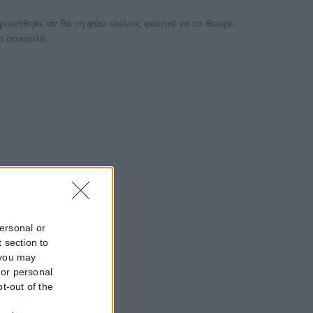
 ρωτήθηκε αν θα τη φάει εκείνος φάνηκε να το θεωρεί
ία σακούλα.
personal or
 section to
 you may
 or personal
pt-out of the
f