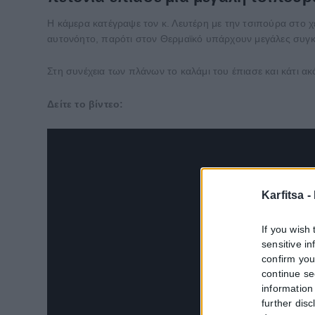
Η κάμερα κατέγραψε τον κ. Λευτέρη με την τσιπούρα στο χέ
αυτονόητο, παρότι στον Θερμαϊκό υπάρχουν μεγάλες συγ
Στη συνέχεια των πλάνων το καλάμι του έπιασε και κάτι ακ
Δείτε το βίντεο:
Karfitsa -
If you wish 
sensitive i
confirm you
continue se
information 
further disc