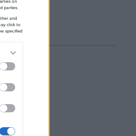
arties on
rd parties.
ather and
ay click to
ow specified
εξωτερικό, με...
ληκτους
διες αρχές...