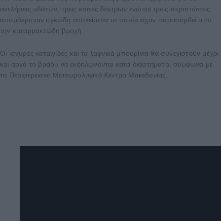
αντλήσεις υδάτων, τρεις κοπές δέντρων ενώ σε τρεις περιπτώσεις
απομάκρυναν ογκώδη αντικείμενα τα οποία είχαν παρασυρθεί από
την καταρρακτώδη βροχή.
Οι ισχυρές καταιγίδες και τα ξαφνικά μπουρίνια θα συνεχιστούν μέχρι
και αργά το βράδυ να εκδηλώνονται κατά διαστήματα, σύμφωνα με
το Περιφερειακό Μετεωρολογικό Κέντρο Μακεδονίας.