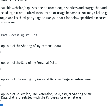
και την εξιχνίαση απόπειρας ληστείας και δύο (2)
that this website/app uses one or more Google services and may gather and
ncluding but not limited to your visit or usage behaviour. You may click to 
oogle and its third-party tags to use your data for below specified purposes
nt section.
ροαναφερόμενος, καθώς μεσημβρινές ώρες χθες (21-02-2022)
λη μοτοσικλέτα, πλησίασε ηλικιωμένο και αποπειράθηκε
 Data Processing Opt Outs
κι, ενώ όταν ο τελευταίος αντέδρασε, ο συλληφθείς άσκησε
τιδήποτε και τράπηκε σε φυγή.
o opt-out of the Sharing of my personal data.
n
32χρονος μαζί με συνεργό του, περί τις αρχές του ίδιου μήνα
ς Πανοράματος και Χαριλάου, αποκομίζοντας συνολικά το
o opt-out of the Sale of my Personal Data.
n
o opt-out of processing my Personal Data for Targeted Advertising.
n
o opt-out of Collection, Use, Retention, Sale, and/or Sharing of my
 Data that Is Unrelated with the Purposes for which it was
d.
ut