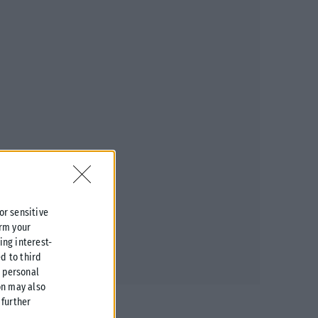
 or sensitive
irm your
ing interest-
d to third
r personal
on may also
further