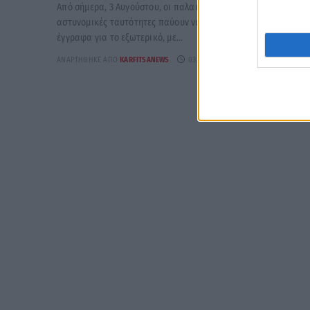
Από σήμερα, 3 Αυγούστου, οι παλαιού τύπου «μπλε»
αστυνομικές ταυτότητες παύουν να ισχύουν ως ταξιδιωτικά
έγγραφα για το εξωτερικό, με...
ΑΝΑΡΤΉΘΗΚΕ ΑΠΌ
KARFITSANEWS
03/08/2026