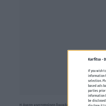
Karfitsa -
D
If you wish t
information 
selection. P
based ads ba
parties prior
information 
be disclosed
Η άμεση κινητοποίηση δικυκλιστών αστυνομικών ομάδ
disclose it t