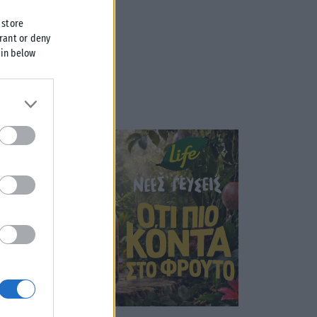
 store
grant or deny
 in below