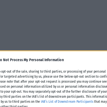
o Not Process My Personal Information
o opt-out of the sale, sharing to third parties, or processing of your personal
for targeted advertising by us, please use the below opt-out section to conf
lease note that after your opt-out request is processed you may continue see
sed on personal information utilized by us or personal information disclose
 to your opt-out. You may separately opt-out of the further disclosure of you
by third parties on the IAB’s list of downstream participants. This informati
 by us to third parties on the
IAB’s List of Downstream Participants
that may 
ας «Ζ» και η επιστάμενη έρευνα του Τμήματος Ασφαλείας
o other third parties.