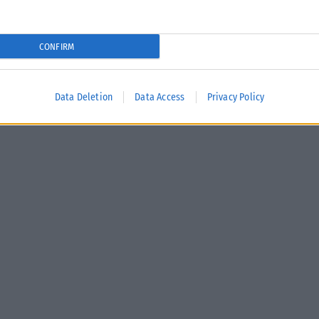
Σε εξέλιξη βρίσκονται οι διαδικασίες κρατικής αρωγής για τις
περιοχές που επλήγησαν από τις πρόσφατες πυρκαγιές, με τις
αρμόδιες αρχές...
CONFIRM
ΑΝΑΡΤΉΘΗΚΕ ΑΠΌ
KARFITSANEWS
02/08/2026
Data Deletion
Data Access
Privacy Policy