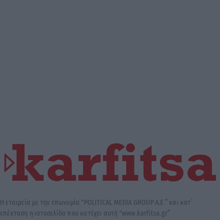
Η εταιρεία με την επωνυμία “POLITICAL MEDIA GROUP A.E.” και κατ’
επέκταση η ιστοσελίδα που κατέχει αυτή “www.karfitsa.gr”