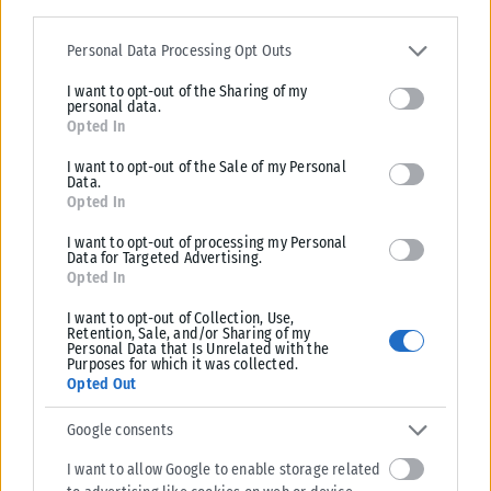
Please note that this website/app uses one or more Google
services and may gather and store information including but not
Personal Data Processing Opt Outs
limited to your visit or usage behaviour. You may click to grant or
I want to opt-out of the Sharing of my
deny consent to Google and its third-party tags to use your data
personal data.
for below specified purposes in below Google consent section.
Opted In
I want to opt-out of the Sale of my Personal
Data.
Opted In
I want to opt-out of processing my Personal
Data for Targeted Advertising.
Opted In
I want to opt-out of Collection, Use,
Retention, Sale, and/or Sharing of my
Personal Data that Is Unrelated with the
Purposes for which it was collected.
Opted Out
Google consents
I want to allow Google to enable storage related