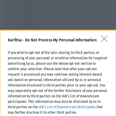
Karfitsa -
Do Not Process My Personal Information
ΕΛΛΆΔΑ
Υπουργείο Κλιματικής Κρίσης: Ενέργειες για την κρατική
If you wish to opt-out of the sale, sharing to third parties, or
αρωγή προς τους πυρόπληκτους
processing of your personal or sensitive information for targeted
advertising by us, please use the below opt-out section to
Σε εξέλιξη βρίσκονται οι διαδικασίες κρατικής αρωγής για τις περιοχές
confirm your selection. Please note that after your opt-out
που επλήγησαν από τις πρόσφατες πυρκαγιές, με τις αρμόδιες αρχές...
request is processed you may continue seeing interest-based
ΑΝΑΡΤΉΘΗΚΕ ΑΠΌ
KARFITSANEWS
02/08/2026
ads based on personal information utilized by us or personal
information disclosed to third parties prior to your opt-out. You
may separately opt-out of the further disclosure of your personal
information by third parties on the IAB’s list of downstream
participants. This information may also be disclosed by us to
third parties on the
IAB’s List of Downstream Participants
that
may further disclose it to other third parties.