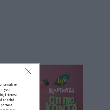
 or sensitive
irm your
ing interest-
d to third
r personal