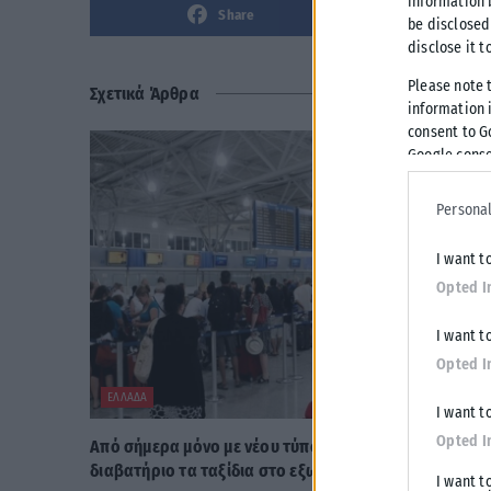
information 
Share
be disclosed
disclose it t
Please note 
Σχετικά Άρθρα
information i
consent to G
Google conse
Personal
I want t
Opted I
I want t
Opted I
ΕΛΛΆΔΑ
I want t
Opted I
Από σήμερα μόνο με νέου τύπου ταυτότητα ή
διαβατήριο τα ταξίδια στο εξωτερικό
I want t