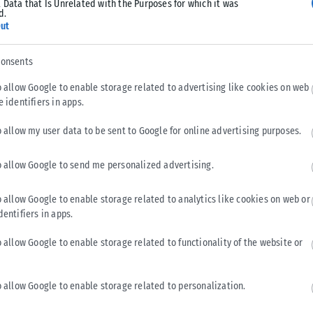
 Data that Is Unrelated with the Purposes for which it was
Σε εξέλιξη βρίσκονται οι διαδικασίες κρατικής αρωγής για τις
d.
περιοχές που επλήγησαν από τις πρόσφατες πυρκαγιές, με τις
ut
αρμόδιες αρχές...
consents
ΑΝΑΡΤΉΘΗΚΕ ΑΠΌ
KARFITSANEWS
02/08/2026
o allow Google to enable storage related to advertising like cookies on web
e identifiers in apps.
o allow my user data to be sent to Google for online advertising purposes.
o allow Google to send me personalized advertising.
o allow Google to enable storage related to analytics like cookies on web or
dentifiers in apps.
o allow Google to enable storage related to functionality of the website or
o allow Google to enable storage related to personalization.