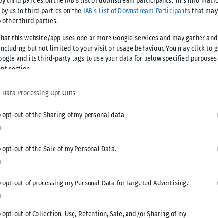
by third parties on the IAB’s list of downstream participants. This informati
Tweet
Send
 by us to third parties on the
IAB’s List of Downstream Participants
that may 
o other third parties.
that this website/app uses one or more Google services and may gather and
ncluding but not limited to your visit or usage behaviour. You may click to 
oogle and its third-party tags to use your data for below specified purposes
nt section.
 Data Processing Opt Outs
o opt-out of the Sharing of my personal data.
n
o opt-out of the Sale of my Personal Data.
n
ΕΛΛΆΔΑ
o opt-out of processing my Personal Data for Targeted Advertising.
n
Υπουργείο Κλιματικής Κρίσης: Ενέργειες για την
κρατική αρωγή προς τους πυρόπληκτους
o opt-out of Collection, Use, Retention, Sale, and/or Sharing of my