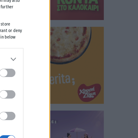
on may also
further
 store
grant or deny
 in below