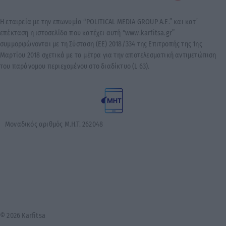
Η εταιρεία με την επωνυμία “POLITICAL MEDIA GROUP A.E.” και κατ’
επέκταση η ιστοσελίδα που κατέχει αυτή “www.karfitsa.gr”
συμμορφώνονται με τη Σύσταση (ΕΕ) 2018/334 της Επιτροπής της 1ης
Μαρτίου 2018 σχετικά με τα μέτρα για την αποτελεσματική αντιμετώπιση
του παράνομου περιεχομένου στο διαδίκτυο (L 63).
Μοναδικός αριθμός Μ.Η.Τ. 262048
© 2026 Karfitsa