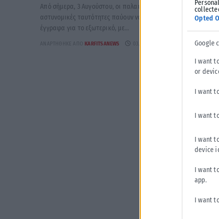
Personal
Από σήμερα, 3 Αυγούστου, οι παλαιού τύπου «μπλε»
collecte
αστυνομικές ταυτότητες παύουν να ισχύουν ως ταξιδιωτικά
Opted O
έγγραφα για το εξωτερικό, με...
Google 
ΑΝΑΡΤΉΘΗΚΕ ΑΠΌ
KARFITSANEWS
03/08/2026
I want t
or devic
I want t
I want t
I want t
device i
I want t
app.
I want t