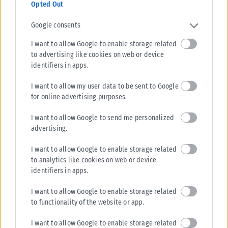
Opted Out
ΕΛΛΆΔΑ
Google consents
Από σήμερα μόνο με νέου τύπου ταυτότητα ή διαβατήριο τα
I want to allow Google to enable storage related
ταξίδια στο εξωτερικό
to advertising like cookies on web or device
Από σήμερα, 3 Αυγούστου, οι παλαιού τύπου «μπλε» αστυνομικές
identifiers in apps.
ταυτότητες παύουν να ισχύουν ως ταξιδιωτικά έγγραφα για το
εξωτερικό, με...
I want to allow my user data to be sent to Google
for online advertising purposes.
ΑΝΑΡΤΉΘΗΚΕ ΑΠΌ
KARFITSANEWS
03/08/2026
I want to allow Google to send me personalized
advertising.
I want to allow Google to enable storage related
to analytics like cookies on web or device
identifiers in apps.
I want to allow Google to enable storage related
to functionality of the website or app.
I want to allow Google to enable storage related