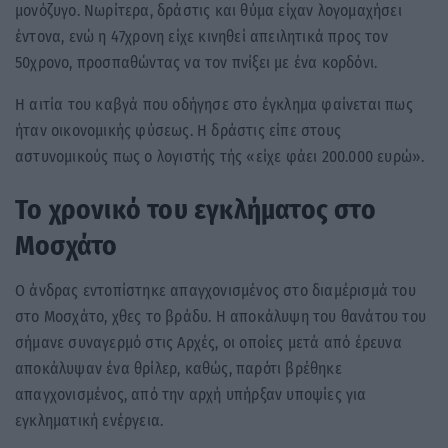
μονόζυγο. Νωρίτερα, δράστις και θύμα είχαν λογομαχήσει
έντονα, ενώ η 47χρονη είχε κινηθεί απειλητικά προς τον
50χρονο, προσπαθώντας να τον πνίξει με ένα κορδόνι.
Η αιτία του καβγά που οδήγησε στο έγκλημα φαίνεται πως
ήταν οικονομικής φύσεως. Η δράστις είπε στους
αστυνομικούς πως ο λογιστής τής «είχε φάει 200.000 ευρώ».
Το χρονικό του εγκλήματος στο
Μοσχάτο
Ο άνδρας εντοπίστηκε απαγχονισμένος στο διαμέρισμά του
στο Μοσχάτο, χθες το βράδυ. Η αποκάλυψη του θανάτου του
σήμανε συναγερμό στις Αρχές, οι οποίες μετά από έρευνα
αποκάλυψαν ένα θρίλερ, καθώς, παρότι βρέθηκε
απαγχονισμένος, από την αρχή υπήρξαν υποψίες για
εγκληματική ενέργεια.