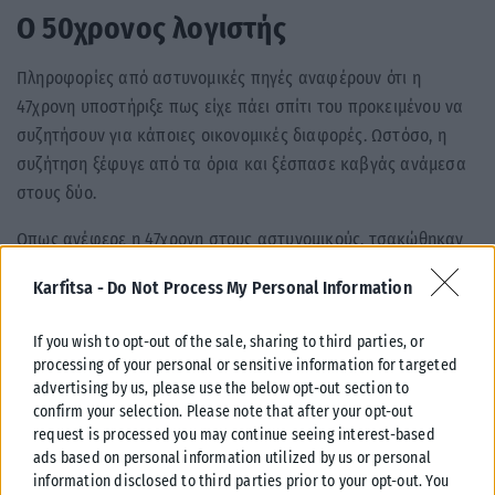
Ο 50χρονος λογιστής
Πληροφορίες από αστυνομικές πηγές αναφέρουν ότι η
47χρονη υποστήριξε πως είχε πάει σπίτι του προκειμένου να
συζητήσουν για κάποιες οικονομικές διαφορές. Ωστόσο, η
συζήτηση ξέφυγε από τα όρια και ξέσπασε καβγάς ανάμεσα
στους δύο.
Οπως ανέφερε η 47χρονη στους αστυνομικούς, τσακώθηκαν
και η ίδια επιχείρησε να πνίξει με κορδόνι τον 50χρονο. Στη
Karfitsa -
Do Not Process My Personal Information
συνέχεια εκείνος της είπε πως δεν αντέχει άλλο, έδεσε μία
ζώνη σε ένα μονόζυγο, ανέβηκε σε μία καρέκλα και πέρασε
If you wish to opt-out of the sale, sharing to third parties, or
το λαιμό του στη θηλιά της ζώνης. Της είπε πως θα
processing of your personal or sensitive information for targeted
αυτοκτονήσει, με τη 47χρονη όχι μόνο να μην τον αποτρέπει,
advertising by us, please use the below opt-out section to
αλλά να τον παροτρύνει να το κάνει. Ο ίδιος όμως δεν το
confirm your selection. Please note that after your opt-out
request is processed you may continue seeing interest-based
έκανε και τότε η γυναίκα έσπρωξε την καρέκλα, με συνέπεια
ads based on personal information utilized by us or personal
ο λογιστής να απαγχονιστεί.
information disclosed to third parties prior to your opt-out. You