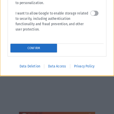
to personalization.
I want to allow Google to enable storage related
ΕΛΛΆΔΑ
to security, including authentication
functionality and fraud prevention, and other
Υπουργείο Κλιματικής Κρίσης: Ενέργειες για την κρατική
user protection.
αρωγή προς τους πυρόπληκτους
Σε εξέλιξη βρίσκονται οι διαδικασίες κρατικής αρωγής για τις περιοχές
που επλήγησαν από τις πρόσφατες πυρκαγιές, με τις αρμόδιες αρχές...
CONFIRM
ΑΝΑΡΤΉΘΗΚΕ ΑΠΌ
KARFITSANEWS
02/08/2026
Data Deletion
Data Access
Privacy Policy