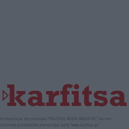
Η εταιρεία με την επωνυμία “POLITICAL MEDIA GROUP A.E.” και κατ’
επέκταση η ιστοσελίδα που κατέχει αυτή “www.karfitsa.gr”