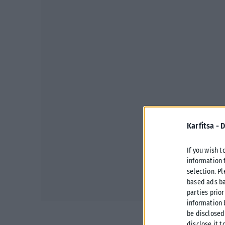
Karfitsa -
D
If you wish t
information 
selection. P
based ads ba
parties prior
information 
be disclosed
disclose it t