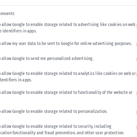
consents
o allow Google to enable storage related to advertising like cookies on web
e identifiers in apps.
o allow my user data to be sent to Google for online advertising purposes.
o allow Google to send me personalized advertising.
ΕΛΛΆΔΑ
Υπουργείο Κλιματικής Κρίσης: Ενέργειες για την
o allow Google to enable storage related to analytics like cookies on web or
κρατική αρωγή προς τους πυρόπληκτους
dentifiers in apps.
Σε εξέλιξη βρίσκονται οι διαδικασίες κρατικής αρωγής για τις
o allow Google to enable storage related to functionality of the website or
περιοχές που επλήγησαν από τις πρόσφατες πυρκαγιές, με τις
αρμόδιες αρχές...
o allow Google to enable storage related to personalization.
ΑΝΑΡΤΉΘΗΚΕ ΑΠΌ
KARFITSANEWS
02/08/2026
o allow Google to enable storage related to security, including
cation functionality and fraud prevention, and other user protection.