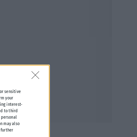
 or sensitive
irm your
ing interest-
d to third
r personal
on may also
further