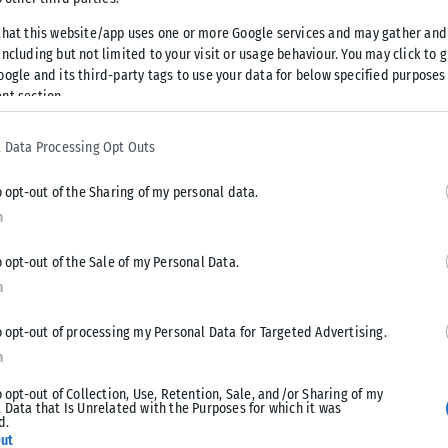
φος UAV που εισήλθε στο FIR Αθηνών,
that this website/app uses one or more Google services and may gather and
, παραβίασε τον εθνικό εναέριο χώρο
ncluding but not limited to your visit or usage behaviour. You may click to 
oogle and its third-party tags to use your data for below specified purposes
:39, πάνω από τους Καλόγερους στο
nt section.
 Data Processing Opt Outs
κε και αναχαιτίστηκε, σύμφωνα με τους διεθνείς κανόνες,
o opt-out of the Sharing of my personal data.
n
o opt-out of the Sale of my Personal Data.
n
Tweet
Send
o opt-out of processing my Personal Data for Targeted Advertising.
n
o opt-out of Collection, Use, Retention, Sale, and/or Sharing of my
 Data that Is Unrelated with the Purposes for which it was
d.
ut