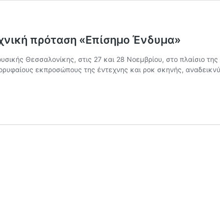
χνική πρόταση «Επίσημο Ένδυμα»
υσικής Θεσσαλονίκης, στις 27 και 28 Νοεμβρίου, στο πλαίσιο τη
κορυφαίους εκπροσώπους της έντεχνης και ροκ σκηνής, αναδεικν
λκηστις
ρωτοψάλτη
την
αλλιτεχνική
ρόταση
Επίσημο
νδυμα»