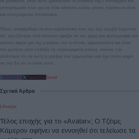
τα βοηθήσει, όταν αυτά χρειαστούν τη βοήθεια της» επεσήμανε και
υπογράμμισε πως για να είναι κάποιος καλός γονιός πρέπει να είναι
και ευτυχισμένος σύντροφος.
Τέλος, αναφέρθηκε σε ένα περιστατικό που της είχε συμβεί λέγοντας
ότι, είχε ζητήσει από κάποιον έφηβο να της φέρει μια φωτογραφία και
εκείνος έφερε μια της μητέρας του η οποία, χαμογελούσε και όταν
τον ρώτησε γιατί επέλεξε τη συγκεκριμένη εικόνα, εκείνος της
απάντησε ότι σε αυτή η μητέρα του χαμογελάει και έχει πολύ καιρό
να την δει να το κάνει αυτό.
Share
215
Tweet
134
Send
Σχετικά Άρθρα
Lifestyle
Τέλος εποχής για το «Avatar»; Ο Τζέιμς
Κάμερον αφήνει να εννοηθεί ότι τελείωσε τα