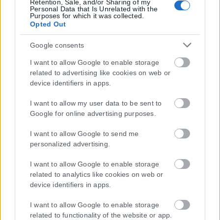
Retention, Sale, and/or Sharing of my
Personal Data that Is Unrelated with the
Purposes for which it was collected.
Opted Out
Google consents
I want to allow Google to enable storage
related to advertising like cookies on web or
device identifiers in apps.
I want to allow my user data to be sent to
Google for online advertising purposes.
Η εταιρεία με την επωνυμία “POLITICAL MEDIA GROUP A.E.” και κατ’
I want to allow Google to send me
επέκταση η ιστοσελίδα που κατέχει αυτή “www.karfitsa.gr”
personalized advertising.
συμμορφώνονται με τη Σύσταση (ΕΕ) 2018/334 της Επιτροπής της
1ης Μαρτίου 2018 σχετικά με τα μέτρα για την αποτελεσματική
I want to allow Google to enable storage
αντιμετώπιση του παράνομου περιεχομένου στο διαδίκτυο (L 63).
related to analytics like cookies on web or
device identifiers in apps.
I want to allow Google to enable storage
related to functionality of the website or app.
Μοναδικός αριθμός Μ.Η.Τ. 262048