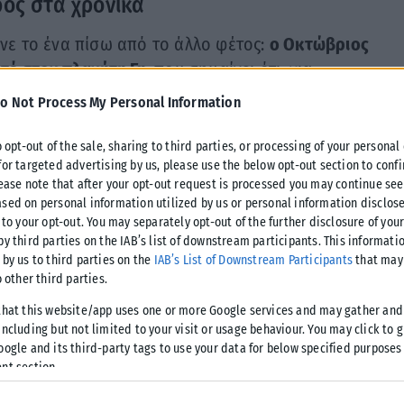
ρος στα χρονικά
νε το ένα πίσω από το άλλο φέτος:
ο Οκτώβριος
τέ στον πλανήτη Γη
, που σημαίνει ότι, για
άση κατάρριψης ιστορικών υψηλών, που
o Not Process My Personal Information
μένα που δημοσιοποιεί σήμερα το ευρωπαϊκό
τας πως
το 2023
είναι πλέον «πρακτικά βέβαιο»
o opt-out of the sale, sharing to third parties, or processing of your personal
for targeted advertising by us, please use the below opt-out section to conf
 χρονικά
, ξεπερνώντας το προηγούμενο ετήσιο
lease note that after your opt-out request is processed you may continue see
sed on personal information utilized by us or personal information disclose
 to your opt-out. You may separately opt-out of the further disclosure of you
by third parties on the IAB’s list of downstream participants. This informati
ηρασίες, συνώνυμες λιμών, καταστροφικές
 by us to third parties on the
IAB’s List of Downstream Participants
that may 
εβαιώνουν τις προειδοποιήσεις επιστημόνων,
o other third parties.
 σύμβασης-πλαισίου των Ηνωμένων Εθνών για
that this website/app uses one or more Google services and may gather and
άι των Ηνωμένων Αραβικών Εμιράτων (30ή
ncluding but not limited to your visit or usage behaviour. You may click to 
oogle and its third-party tags to use your data for below specified purposes
nt section.
εβαιότητα ότι
το 2023 θα είναι το θερμότερο