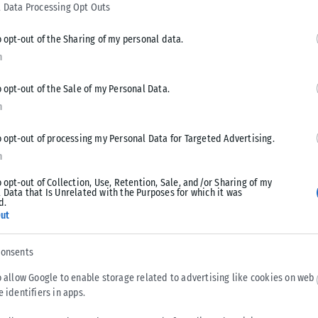
 Data Processing Opt Outs
ίγοντος για τη λήψη φιλόδοξων μέτρων για το
οτέ τόσο ισχυρή», υπογράμμισε η Σαμάνθα
o opt-out of the Sharing of my personal data.
λιματικής αλλαγής Κοπέρνικος (C3S), σύμφωνα
n
ότητα.
o opt-out of the Sale of my Personal Data.
σία να φθάνει τους 15,38° Κελσίου
στην
n
οηγούμενο μηνιαίο ρεκόρ (Οκτώβριος του 2019)
ία Κοπέρνικος. Η ανωμαλία είναι «εκπληκτική»
o opt-out of processing my Personal Data for Targeted Advertising.
αφεί μέχρι σήμερα, πίσω μόνο από αυτήν του
n
o opt-out of Collection, Use, Retention, Sale, and/or Sharing of my
 Data that Is Unrelated with the Purposes for which it was
d.
ατά «1,7° Κελσίου πιο θερμή από οποιονδήποτε
ut
 την προβιομηχανική περίοδο αναφοράς,
νο του θερμοκηπίου, συμπληρώνει το
consents
o allow Google to enable storage related to advertising like cookies on web
e identifiers in apps.
ναι η υψηλότερη που έχει καταγραφεί ποτέ τους
και κατά 1,43° Κελσίου ανώτερη από αυτές της