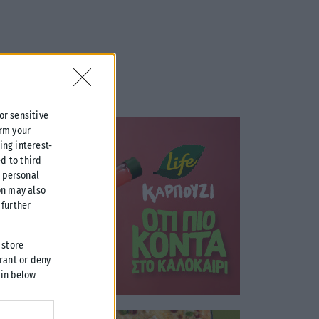
 or sensitive
irm your
ing interest-
d to third
r personal
on may also
further
 store
grant or deny
 in below