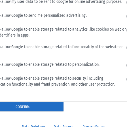
o allow my user data to be sent to Google for online advertising purposes.
o allow Google to send me personalized advertising.
το εμβληματικό όριο (+1,5° Κελσίου) της
ται να κάνει έναν πρώτο απολογισμό της
o allow Google to enable storage related to analytics like cookies on web or
τόν– να προχωρήσει στη λήψη των πρώτων
dentifiers in apps.
o allow Google to enable storage related to functionality of the website or
υπολόγιζε την άνοιξη ότι το όριο αυτό θα
ια πρώτη φορά τα επόμενα πέντε χρόνια.
o allow Google to enable storage related to personalization.
ι να καταγράφεται για χρόνια
προκειμένου να
o allow Google to enable storage related to security, including
 όριο της κλιματικής αλλαγής. Η
cation functionality and fraud prevention, and other user protection.
 Αλλαγή (GIEC) θεωρεί ότι
η πιθανότητα να
 του 2035 βρίσκεται περί το 50%,
λαμβανομένου
α οποία προκαλούν το φαινόμενο του
CONFIRM
κτών καυσίμων.
Data Deletion
Data Access
Privacy Policy